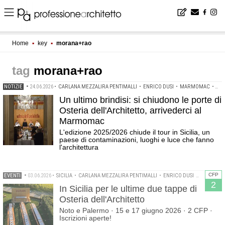
Home
▪
key
▪
morana+rao
morana+rao
NOTIZIE
•
24.06.2026
•
CARLANA MEZZALIRA PENTIMALLI
•
ENRICO DUSI
•
MARMOMAC
•
MO
Un ultimo brindisi: si chiudono le porte di
Osteria dell'Architetto, arrivederci al
Marmomac
L'edizione 2025/2026 chiude il tour in Sicilia, un
paese di contaminazioni, luoghi e luce che fanno
l'architettura
CFP
EVENTI
•
03.06.2026
•
SICILIA
•
CARLANA MEZZALIRA PENTIMALLI
•
ENRICO DUSI
•
MORANA+
2
In Sicilia per le ultime due tappe di
Osteria dell'Architetto
Noto e Palermo · 15 e 17 giugno 2026 · 2 CFP ·
Iscrizioni aperte!