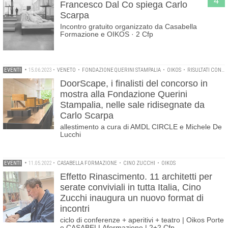
4
Francesco Dal Co spiega Carlo
Scarpa
Incontro gratuito organizzato da Casabella
Formazione e OIKOS · 2 Cfp
EVENTI
•
15.06.2023
•
VENETO
•
FONDAZIONE QUERINI STAMPALIA
•
OIKOS
•
RISULTATI CONCORSI
DoorScape, i finalisti del concorso in
mostra alla Fondazione Querini
Stampalia, nelle sale ridisegnate da
Carlo Scarpa
allestimento a cura di AMDL CIRCLE e Michele De
Lucchi
EVENTI
•
11.05.2022
•
CASABELLA FORMAZIONE
•
CINO ZUCCHI
•
OIKOS
Effetto Rinascimento. 11 architetti per
serate conviviali in tutta Italia, Cino
Zucchi inaugura un nuovo format di
incontri
ciclo di conferenze + aperitivi + teatro | Oikos Porte
e CASABELLAformazione | 2+2 Cfp