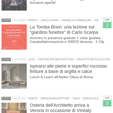
Iscrizioni aperte!
CFP
EVENTI
•
29.04.2026
•
VENETO
•
CARLO SCARPA
•
CASABELLA FORMAZIONE
•
OIKOS
•
ORDINE
2
La Tomba Brion: una lezione sul
"giardino funebre" di Carlo Scarpa
Incontro in presenza gratuito + visita guidata ·
Casabellaformazione e OIKOS Venezia · 2 Cfp
EVENTI
•
10.04.2026
•
LAZIO
•
FINITURE PER L'ARCHITETTURA
•
OIKOS PITTURE ECOLOGICHE
Ispirarsi alle pietre e superfici rocciose:
finiture a base di argilla e calce
Lunch & Learn all'Atelier Oikos di Roma
CFP
EVENTI
•
16.03.2026
•
VENETO
•
ERRANTEARCHITETTURE
•
OIKOS
•
OSTERIA DELL'ARCHITETTO
2
Osteria dell'Architetto arriva a
Verona in occasione di Vinitaly