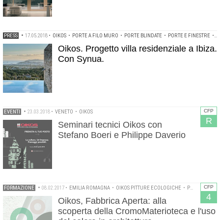
PRESS
•
17.05.2018
•
OIKOS
•
PORTE A FILO MURO
•
PORTE BLINDATE
•
PORTE E FINESTRE
•
P
Oikos. Progetto villa residenziale a Ibiza.
Con Synua.
CFP
EVENTI
•
23.03.2018
•
VENETO
•
OIKOS
R
Seminari tecnici Oikos con
Stefano Boeri e Philippe Daverio
CFP
FORMAZIONE
•
08.02.2017
•
EMILIA ROMAGNA
•
OIKOS PITTURE ECOLOGICHE
•
PROVIAGGIARCHITETTURA
4
Oikos, Fabbrica Aperta: alla
scoperta della CromoMaterioteca e l'uso