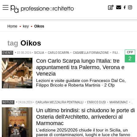
Home
▪
key
▪
Oikos
Oikos
CFP
EVENTI
•
03.08.2026
•
SICILIA
•
CARLO SCARPA
•
CASABELLA FORMAZIONE
•
FILIPPO BRICOLO
2
Con Carlo Scarpa lungo l'Italia: tre
appuntamenti tra Palermo, Verona e
Venezia
Lezioni e visite guidate con Francesco Dal Co,
Filippo Bricolo e Roberta Martinis · 2 Cfp
NOTIZIE
•
24.06.2026
•
CARLANA MEZZALIRA PENTIMALLI
•
ENRICO DUSI
•
MARMOMAC
•
MO
Un ultimo brindisi: si chiudono le porte di
Osteria dell'Architetto, arrivederci al
Marmomac
L'edizione 2025/2026 chiude il tour in Sicilia, un
paese di contaminazioni, luoghi e luce che fanno