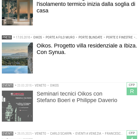
l'isolamento termico inizia dalla soglia di
casa
PRESS
•
17.05.2018
•
OIKOS
•
PORTE A FILO MURO
•
PORTE BLINDATE
•
PORTE E FINESTRE
•
P
Oikos. Progetto villa residenziale a Ibiza.
Con Synua.
CFP
EVENTI
•
23.03.2018
•
VENETO
•
OIKOS
R
Seminari tecnici Oikos con
Stefano Boeri e Philippe Daverio
CFP
EVENTI
•
28.05.2025
•
VENETO
•
CARLO SCARPA
•
EVENTI A VENEZIA
•
FRANCESCO DAL CO
•