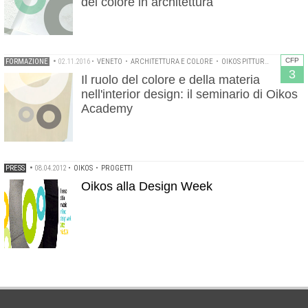
del colore in architettura
CFP
FORMAZIONE
•
02.11.2016
•
VENETO
•
ARCHITETTURA E COLORE
•
OIKOS PITTURE ECOLOGICHE
3
Il ruolo del colore e della materia
nell'interior design: il seminario di Oikos
Academy
PRESS
•
08.04.2012
•
OIKOS
•
PROGETTI
Oikos alla Design Week