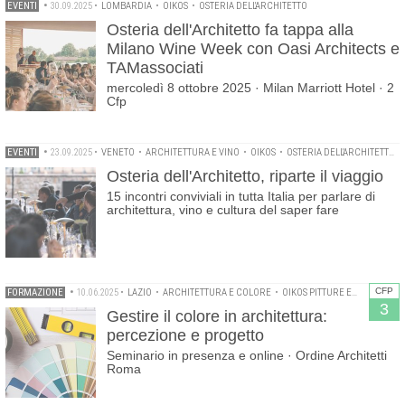
EVENTI
•
30.09.2025
•
LOMBARDIA
•
OIKOS
•
OSTERIA DELL'ARCHITETTO
Osteria dell'Architetto fa tappa alla
Milano Wine Week con Oasi Architects e
TAMassociati
mercoledì 8 ottobre 2025 · Milan Marriott Hotel · 2
Cfp
EVENTI
•
23.09.2025
•
VENETO
•
ARCHITETTURA E VINO
•
OIKOS
•
OSTERIA DELL'ARCHITETTO
•
Osteria dell'Architetto, riparte il viaggio
15 incontri conviviali in tutta Italia per parlare di
architettura, vino e cultura del saper fare
CFP
FORMAZIONE
•
10.06.2025
•
LAZIO
•
ARCHITETTURA E COLORE
•
OIKOS PITTURE ECOLOGICHE
3
Gestire il colore in architettura:
percezione e progetto
Seminario in presenza e online · Ordine Architetti
Roma