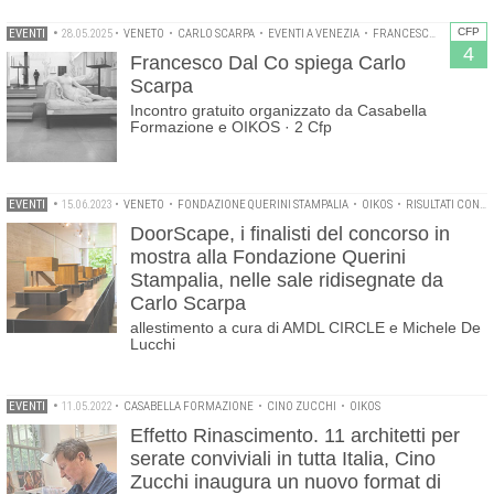
CFP
EVENTI
•
28.05.2025
•
VENETO
•
CARLO SCARPA
•
EVENTI A VENEZIA
•
FRANCESCO DAL CO
•
4
Francesco Dal Co spiega Carlo
Scarpa
Incontro gratuito organizzato da Casabella
Formazione e OIKOS · 2 Cfp
EVENTI
•
15.06.2023
•
VENETO
•
FONDAZIONE QUERINI STAMPALIA
•
OIKOS
•
RISULTATI CONCORSI
DoorScape, i finalisti del concorso in
mostra alla Fondazione Querini
Stampalia, nelle sale ridisegnate da
Carlo Scarpa
allestimento a cura di AMDL CIRCLE e Michele De
Lucchi
EVENTI
•
11.05.2022
•
CASABELLA FORMAZIONE
•
CINO ZUCCHI
•
OIKOS
Effetto Rinascimento. 11 architetti per
serate conviviali in tutta Italia, Cino
Zucchi inaugura un nuovo format di