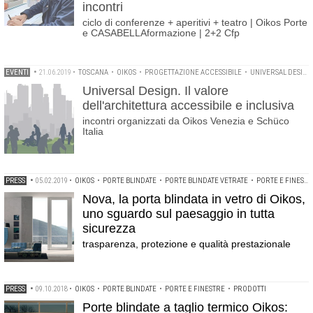
incontri
ciclo di conferenze + aperitivi + teatro | Oikos Porte
e CASABELLAformazione | 2+2 Cfp
EVENTI
•
21.06.2019
•
TOSCANA
•
OIKOS
•
PROGETTAZIONE ACCESSIBILE
•
UNIVERSAL DESIGN
Universal Design. Il valore
dell'architettura accessibile e inclusiva
incontri organizzati da Oikos Venezia e Schüco
Italia
PRESS
•
05.02.2019
•
OIKOS
•
PORTE BLINDATE
•
PORTE BLINDATE VETRATE
•
PORTE E FINESTRE
Nova, la porta blindata in vetro di Oikos,
uno sguardo sul paesaggio in tutta
sicurezza
trasparenza, protezione e qualità prestazionale
PRESS
•
09.10.2018
•
OIKOS
•
PORTE BLINDATE
•
PORTE E FINESTRE
•
PRODOTTI
Porte blindate a taglio termico Oikos: