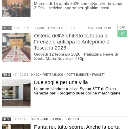
Mercoledì 15 aprile 2026 con e|v|a alfredo vanotti ·
2 Cfp · Iscrizioni aperte per gli ultimi posti
CFP
EVENTI
•
23.01.2026
•
TOSCANA
•
ERRANTEARCHITETTURE
•
OIKOS
•
OSTERIA DELL'ARCHITETTO
2
Osteria dell'Architetto fa tappa a
Firenze e anticipa le Anteprime di
Toscana 2026
Giovedì 12 febbraio 2026 · Palazzina Reale di
Santa Maria Novella · 2 Cfp
PRESS
•
01.12.2025
•
OIKOS
•
PORTE A BILICO
•
PORTE BLINDATE
•
PROGETTI
Due soglie per una villa
Le porte blindate a bilico Synua 3TT di Oikos
Venezia per il progetto sulle colline marchigiane
PRESS
•
17.11.2025
•
OIKOS
•
PORTE BLINDATE
•
PRODOTTI
Panta rei, tutto scorre. Anche la porta