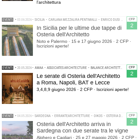
l'architettura
CFP
EVENTI
•
03.06.2026
•
SICILIA
•
CARLANA MEZZALIRA PENTIMALLI
•
ENRICO DUSI
•
MORANA+
2
In Sicilia per le ultime due tappe di
Osteria dell'Architetto
Noto e Palermo · 15 e 17 giugno 2026 · 2 CFP ·
Iscrizioni aperte!
CFP
EVENTI
•
20.05.2026
•
AMAA
•
ASSOCIATES ARCHITECTURE
•
BALANCE ARCHITETTURA
•
CORV
2
Le serate di Osteria dell'Architetto
a Roma, Napoli, BAT e Lecce
3,4,8,9 giugno 2026 · 2 CFP · Iscrizioni aperte!
CFP
EVENTI
•
04.05.2026
•
SARDEGNA
•
ERRANTEARCHITETTURE
•
OIKOS
•
OSTERIA DELL'ARCHITETTO
2
Osteria dell'Architetto arriva in
Sardegna con due serate tra le vigne
Alghero e Cagliari · 25 e 27 maggio 2026 · 2 CFP ·