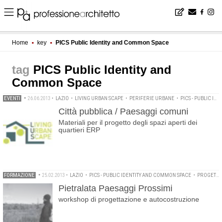
Home
▪
key
▪
PICS Public Identity and Common Space
PICS Public Identity and
Common Space
EVENTI
•
26.06.2013
•
LAZIO
•
LIVING URBAN SCAPE
•
PERIFERIE URBANE
•
PICS - PUBLIC IDENTITY AND COMMON SPACE
Città pubblica / Paesaggi comuni
Materiali per il progetto degli spazi aperti dei
quartieri ERP
FORMAZIONE
•
25.02.2013
•
LAZIO
•
PICS - PUBLIC IDENTITY AND COMMON SPACE
•
PROGETTAZIONE PARTECIPATA
Pietralata Paesaggi Prossimi
workshop di progettazione e autocostruzione