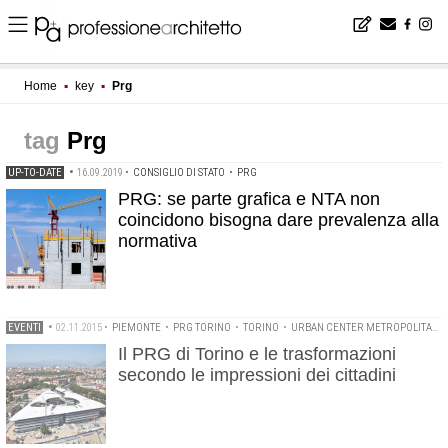
Home
▪
key
▪
Prg
Prg
UP-TO-DATE
•
16.09.2019
•
CONSIGLIO DI STATO
•
PRG
PRG: se parte grafica e NTA non
coincidono bisogna dare prevalenza alla
normativa
EVENTI
•
02.11.2015
•
PIEMONTE
•
PRG TORINO
•
TORINO
•
URBAN CENTER METROPOLITANO
Il PRG di Torino e le trasformazioni
secondo le impressioni dei cittadini