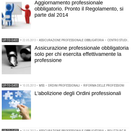
Aggiornamento professionale
obbligatorio. Pronto il Regolamento, si
parte dal 2014
UP-TO-DATE
•
22.05.2013
•
ASSICURAZIONE PROFESSIONALE OBBLIGATORIA
•
CENTRO STUDI DEL CNI
Assicurazione professionale obbligatoria
solo per chi esercita effettivamente la
professione
UP-TO-DATE
•
10.05.2013
•
M5S
•
ORDINI PROFESSIONALI
•
RIFORMA DELLE PROFESSIONI
L'abolizione degli Ordini professionali
UP-TO-DATE
•
15.04.2013
•
ASSICURAZIONE PROFESSIONALE OBBLIGATORIA
•
POLIZZA RC PROFESSIONALE