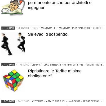
permanente anche per architetti e
ingegneri
UP-TO-DATE
•
30.08.2011
•
FISCO
•
MANOVRA BIS
•
MANOVRA FINANZIARIA 2011
•
ORDINI PROFESSIONALI
Se evadi ti sospendo!
UP-TO-DATE
•
16.04.2010
•
CNAPPC
•
LEGGE BERSANI
•
MINIMI TARIFFARI
•
ORDINI PROFESSIONALI
Ripristinare le Tariffe minime
obbligatorie?
UP-TO-DATE
•
04.12.2008
•
ANTITRUST
•
APPALTI PUBBLICI
•
INARCASSA
•
LEGGE BERSANI
•
MI