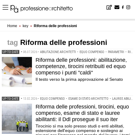
Home
▪
key
▪
Riforma delle professioni
Riforma delle professioni
UP-TO-DATE
•
08.07.2026
•
ABILITAZIONE ARCHITETTI
•
EQUO COMPENSO
•
PARAMETRI
•
RIFORMA DELLE PROFESSIONI
Riforma delle professioni: abilitazione,
competenze, tirocini retribuiti ed equo
compenso i punti "caldi"
Il testo verso la prima approvazione al Senato
UP-TO-DATE
•
13.02.2026
•
EQUO COMPENSO
•
ESAME DI STATO ARCHITETTO
•
LAUREE ABILITANTI
Riforma delle professioni, tirocini, equo
compenso, esame di stato e lauree
abilitanti: il Ddl prosegue il suo iter
Tirocinio sì ma solo presso studi o enti abilitati,
estensione dell'equo compenso e sostegno ai