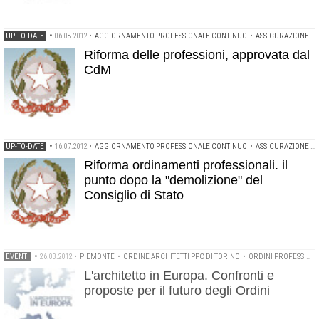
UP-TO-DATE
•
06.08.2012
•
AGGIORNAMENTO PROFESSIONALE CONTINUO
•
ASSICURAZIONE PROFESSIONALE OBBLIGATORIA
Riforma delle professioni, approvata dal
CdM
UP-TO-DATE
•
16.07.2012
•
AGGIORNAMENTO PROFESSIONALE CONTINUO
•
ASSICURAZIONE PROFESSIONALE OBBLIGATORIA
Riforma ordinamenti professionali. il
punto dopo la "demolizione" del
Consiglio di Stato
EVENTI
•
26.03.2012
•
PIEMONTE
•
ORDINE ARCHITETTI PPC DI TORINO
•
ORDINI PROFESSIONALI
L'architetto in Europa. Confronti e
proposte per il futuro degli Ordini