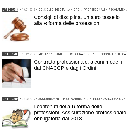
UP-TO-DATE
•
10.01.2013
•
CONSIGLI DI DISCIPLINA
•
ORDINI PROFESSIONALI
•
REGOLAMENTO DI DISCIPLINA
Consigli di disciplina, un altro tassello
alla Riforma delle professioni
UP-TO-DATE
•
11.12.2012
•
ABOLIZIONE TARIFFE
•
ASSICURAZIONE PROFESSIONALE OBBLIGATORIA
Contratto professionale, alcuni modelli
dal CNACCP e dagli Ordini
UP-TO-DATE
•
06.08.2012
•
AGGIORNAMENTO PROFESSIONALE CONTINUO
•
ASSICURAZIONE PROFESSIONALE OBBLIGATORIA
I contenuti della Riforma delle
professioni. Assicurazione professionale
obbligatoria dal 2013.