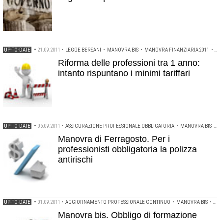
UP-TO-DATE
•
21.09.2011
•
LEGGE BERSANI
•
MANOVRA BIS
•
MANOVRA FINANZIARIA 2011
•
M
Riforma delle professioni tra 1 anno:
intanto rispuntano i minimi tariffari
UP-TO-DATE
•
06.09.2011
•
ASSICURAZIONE PROFESSIONALE OBBLIGATORIA
•
MANOVRA BIS
•
Manovra di Ferragosto. Per i
professionisti obbligatoria la polizza
antirischi
UP-TO-DATE
•
01.09.2011
•
AGGIORNAMENTO PROFESSIONALE CONTINUO
•
MANOVRA BIS
•
MA
Manovra bis. Obbligo di formazione