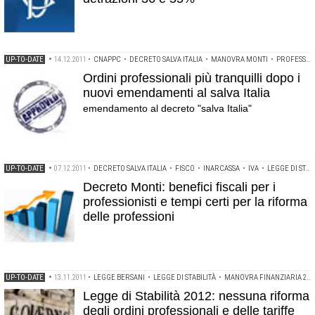
UP-TO-DATE
•
14.12.2011
•
CNAPPC
•
DECRETO SALVA ITALIA
•
MANOVRA MONTI
•
PROFESSIONE
Ordini professionali più tranquilli dopo i
nuovi emendamenti al salva Italia
emendamento al decreto "salva Italia"
UP-TO-DATE
•
07.12.2011
•
DECRETO SALVA ITALIA
•
FISCO
•
INARCASSA
•
IVA
•
LEGGE DI STABILITÀ
Decreto Monti: benefici fiscali per i
professionisti e tempi certi per la riforma
delle professioni
UP-TO-DATE
•
13.11.2011
•
LEGGE BERSANI
•
LEGGE DI STABILITÀ
•
MANOVRA FINANZIARIA 2011
Legge di Stabilità 2012: nessuna riforma
degli ordini professionali e delle tariffe