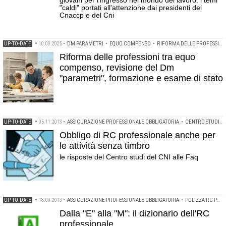
giovani per l'ingresso nel mondo del lavoro: i temi
"caldi" portati all'attenzione dai presidenti del
Cnaccp e del Cni
UP-TO-DATE
•
10.09.2025
•
DM PARAMETRI
•
EQUO COMPENSO
•
RIFORMA DELLE PROFESSIONI
Riforma delle professioni tra equo
compenso, revisione del Dm
"parametri", formazione e esame di stato
UP-TO-DATE
•
05.11.2013
•
ASSICURAZIONE PROFESSIONALE OBBLIGATORIA
•
CENTRO STUDI DEL CNI
Obbligo di RC professionale anche per
le attività senza timbro
le risposte del Centro studi del CNI alle Faq
UP-TO-DATE
•
18.09.2013
•
ASSICURAZIONE PROFESSIONALE OBBLIGATORIA
•
POLIZZA RC PROFESSIONALE
Dalla "E" alla "M": il dizionario dell'RC
professionale