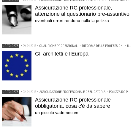
Assicurazione RC professionale,
attenzione al questionario pre-assuntivo
eventuali errori rendono nulla la polizza
UP-TO-DATE
•
09.04.2013
•
QUALIFICHE PROFESSIONALI
•
RIFORMA DELLE PROFESSIONI
•
UNIONE EUROPEA
Gli architetti e l'Europa
UP-TO-DATE
•
02.04.2013
•
ASSICURAZIONE PROFESSIONALE OBBLIGATORIA
•
POLIZZA RC PROFESSIONALE
Assicurazione RC professionale
obbligatoria, cosa c'è da sapere
un piccolo vademecum