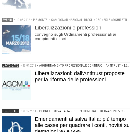
EVENTI
•
10.03.2012
•
PIEMONTE
•
CAMPIONATI NAZIONALI DI SCI INGEGNERI E ARCHITETTI
•
Liberalizzazioni e professioni
convegno sugli Ordinamenti professionali ai
campionati di sci
UP-TO-DATE
•
10.01.2012
•
AGGIORNAMENTO PROFESSIONALE CONTINUO
•
ANTITRUST
•
LEGGE BERSANI
Liberalizzazioni: dall'Antitrust proposte
per la riforma delle professioni
UP-TO-DATE
•
20.12.2011
•
DECRETO SALVA ITALIA
•
DETRAZIONE 36%
•
DETRAZIONE 55%
•
ORDINI PROFESSIONALI
Emendamenti al salva Italia: più tempo
alle casse per quadrare i conti, novità su
detrazioni 36 e 55%