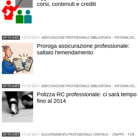
corsi, contenuti e crediti
UP-TO-DATE
•
22.07.2013
•
ASSICURAZIONE PROFESSIONALE OBBLIGATORIA
•
RIFORMA DELLE PROFESSIONI
Proroga assicurazione professionale:
saltato l'emendamento
UP-TO-DATE
•
17.07.2013
•
ASSICURAZIONE PROFESSIONALE OBBLIGATORIA
•
RIFORMA DELLE PROFESSIONI
Polizza RC professionale: ci sarà tempo
fino al 2014
UP-TO-DATE
•
11.07.2013
•
AGGIORNAMENTO PROFESSIONALE CONTINUO
•
CNAPPC
•
FORMAZIONE OBBLIGATORIA