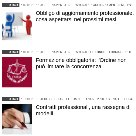
UP-TO-DATE
•
07.03.2013
•
AGGIORNAMENTO PROFESSIONALE
•
AGGIORNAMENTO PROFESSIONALE CONTINUO
Obbligo di aggiornamento professionale,
cosa aspettarsi nei prossimi mesi
UP-TO-DATE
•
04.03.2013
•
AGGIORNAMENTO PROFESSIONALE CONTINUO
•
FORMAZIONE OBBLIGATORIA
Formazione obbligatoria: l'Ordine non
può limitare la concorrenza
UP-TO-DATE
•
15.01.2013
•
ABOLIZIONE TARIFFE
•
ASSICURAZIONE PROFESSIONALE OBBLIGATORIA
Contratti professionali, una rassegna di
modelli