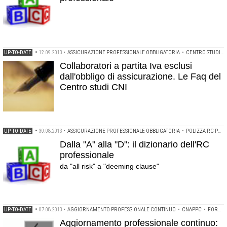
UP-TO-DATE
•
12.09.2013
•
ASSICURAZIONE PROFESSIONALE OBBLIGATORIA
•
CENTRO STUDI DEL CNI
Collaboratori a partita Iva esclusi
dall'obbligo di assicurazione. Le Faq del
Centro studi CNI
UP-TO-DATE
•
30.08.2013
•
ASSICURAZIONE PROFESSIONALE OBBLIGATORIA
•
POLIZZA RC PROFESSIONALE
Dalla "A" alla "D": il dizionario dell'RC
professionale
da "all risk" a "deeming clause"
UP-TO-DATE
•
07.08.2013
•
AGGIORNAMENTO PROFESSIONALE CONTINUO
•
CNAPPC
•
FORMAZIONE OBBLIGATORIA
Aggiornamento professionale continuo: