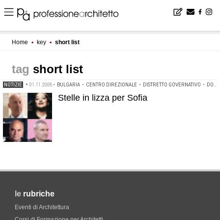
Home
▪
key
▪
short list
short list
NOTIZIE
•
01.11.2008
•
BULGARIA
•
CENTRO DIREZIONALE
•
DISTRETTO GOVERNATIVO
•
DOMINIQUE PERRAULT
Stelle in lizza per Sofia
le
rubriche
Eventi di Architettura
Corsi di Formazione per Architetti