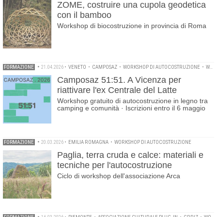
ZOME, costruire una cupola geodetica
con il bamboo
Workshop di biocostruzione in provincia di Roma
FORMAZIONE
•
21.04.2026
•
VENETO
•
CAMPOSAZ
•
WORKSHOP DI AUTOCOSTRUZIONE
•
WORKSHOP GRATUITI
Camposaz 51:51. A Vicenza per
riattivare l'ex Centrale del Latte
Workshop gratuito di autocostruzione in legno tra
camping e comunità · Iscrizioni entro il 6 maggio
FORMAZIONE
•
20.03.2026
•
EMILIA ROMAGNA
•
WORKSHOP DI AUTOCOSTRUZIONE
Paglia, terra cruda e calce: materiali e
tecniche per l'autocostruzione
Ciclo di workshop dell'associazione Arca