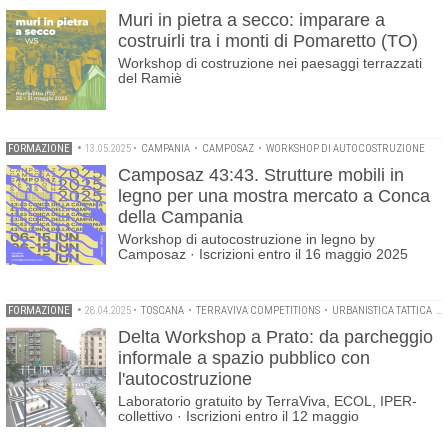
Muri in pietra a secco: imparare a
costruirli tra i monti di Pomaretto (TO)
Workshop di costruzione nei paesaggi terrazzati
del Ramiè
FORMAZIONE
•
13.05.2025
•
CAMPANIA
•
CAMPOSAZ
•
WORKSHOP DI AUTOCOSTRUZIONE
Camposaz 43:43. Strutture mobili in
legno per una mostra mercato a Conca
della Campania
Workshop di autocostruzione in legno by
Camposaz · Iscrizioni entro il 16 maggio 2025
FORMAZIONE
•
28.04.2025
•
TOSCANA
•
TERRAVIVA COMPETITIONS
•
URBANISTICA TATTICA
•
Delta Workshop a Prato: da parcheggio
informale a spazio pubblico con
l'autocostruzione
Laboratorio gratuito by TerraViva, ECOL, IPER-
collettivo · Iscrizioni entro il 12 maggio