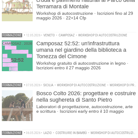
cruda e pavimenti naturali al Parco della
Terramara di Montale
Workshop di autocostruzione · Iscrizioni fino al 29
maggio 2026 · 22+14 Cfp
FORMAZIONE
•
12.05.2026
•
VENETO
•
CAMPOSAZ
•
WORKSHOP DI AUTOCOSTRUZIONE
Camposaz 52:52: un'infrastruttura
umana nel giardino della biblioteca a
Tonezza del Cimone
Workshop gratuito di autocostruzione in legno ·
Iscrizioni entro il 27 maggio 2026
FORMAZIONE
•
07.05.2026
•
SICILIA
•
WORKSHOP DI AUTOCOSTRUZIONE
•
WORKSHOP DI PROGETTAZIONE
Bosco Colto 2026: progettare e costruire
nella sughereta di Santo Pietro
Laboratori di progettazione, autocostruzione, arte
e scrittura · Iscrizioni early entro il 10 maggio
FORMAZIONE
•
06.05.2026
•
LAZIO
•
COSTRUIRE IN BAMBÙ
•
WORKSHOP DI AUTOCOSTRUZIONE