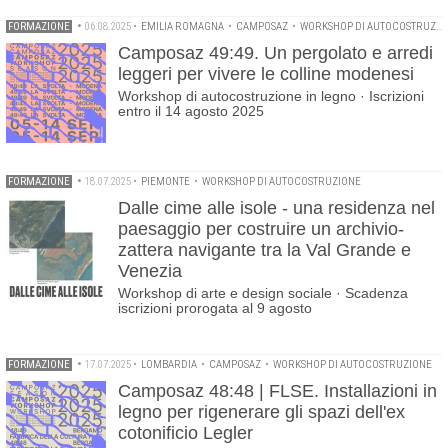
FORMAZIONE
•
06.08.2025
•
EMILIA ROMAGNA
•
CAMPOSAZ
•
WORKSHOP DI AUTOCOSTRUZIONE
Camposaz 49:49. Un pergolato e arredi
leggeri per vivere le colline modenesi
Workshop di autocostruzione in legno · Iscrizioni
entro il 14 agosto 2025
FORMAZIONE
•
18.07.2025
•
PIEMONTE
•
WORKSHOP DI AUTOCOSTRUZIONE
Dalle cime alle isole - una residenza nel
paesaggio per costruire un archivio-
zattera navigante tra la Val Grande e
Venezia
Workshop di arte e design sociale · Scadenza
iscrizioni prorogata al 9 agosto
FORMAZIONE
•
17.07.2025
•
LOMBARDIA
•
CAMPOSAZ
•
WORKSHOP DI AUTOCOSTRUZIONE
Camposaz 48:48 | FLSE. Installazioni in
legno per rigenerare gli spazi dell'ex
cotonificio Legler