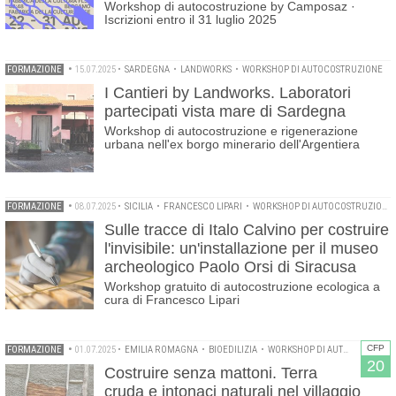
Workshop di autocostruzione by Camposaz ·
Iscrizioni entro il 31 luglio 2025
FORMAZIONE
•
15.07.2025
•
SARDEGNA
•
LANDWORKS
•
WORKSHOP DI AUTOCOSTRUZIONE
I Cantieri by Landworks. Laboratori
partecipati vista mare di Sardegna
Workshop di autocostruzione e rigenerazione
urbana nell'ex borgo minerario dell'Argentiera
FORMAZIONE
•
08.07.2025
•
SICILIA
•
FRANCESCO LIPARI
•
WORKSHOP DI AUTOCOSTRUZIONE
Sulle tracce di Italo Calvino per costruire
l'invisibile: un'installazione per il museo
archeologico Paolo Orsi di Siracusa
Workshop gratuito di autocostruzione ecologica a
cura di Francesco Lipari
CFP
FORMAZIONE
•
01.07.2025
•
EMILIA ROMAGNA
•
BIOEDILIZIA
•
WORKSHOP DI AUTOCOSTRUZIONE
20
Costruire senza mattoni. Terra
cruda e intonaci naturali nel villaggio