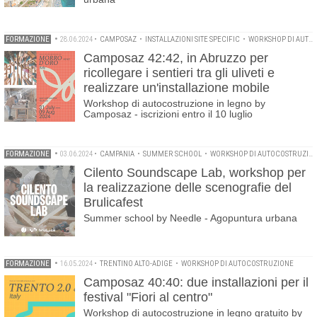
FORMAZIONE
•
28.06.2024
•
CAMPOSAZ
•
INSTALLAZIONI SITE SPECIFIC
•
WORKSHOP DI AUTOCOSTRUZIONE
Camposaz 42:42, in Abruzzo per
ricollegare i sentieri tra gli uliveti e
realizzare un'installazione mobile
Workshop di autocostruzione in legno by
Camposaz - iscrizioni entro il 10 luglio
FORMAZIONE
•
03.06.2024
•
CAMPANIA
•
SUMMER SCHOOL
•
WORKSHOP DI AUTOCOSTRUZIONE
Cilento Soundscape Lab, workshop per
la realizzazione delle scenografie del
Brulicafest
Summer school by Needle - Agopuntura urbana
FORMAZIONE
•
16.05.2024
•
TRENTINO ALTO-ADIGE
•
WORKSHOP DI AUTOCOSTRUZIONE
Camposaz 40:40: due installazioni per il
festival "Fiori al centro"
Workshop di autocostruzione in legno gratuito by