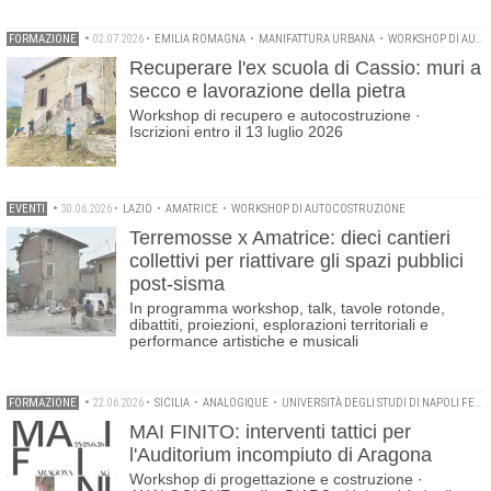
FORMAZIONE
•
02.07.2026
•
EMILIA ROMAGNA
•
MANIFATTURA URBANA
•
WORKSHOP DI AUTOCOSTRUZIONE
Recuperare l'ex scuola di Cassio: muri a
secco e lavorazione della pietra
Workshop di recupero e autocostruzione ·
Iscrizioni entro il 13 luglio 2026
EVENTI
•
30.06.2026
•
LAZIO
•
AMATRICE
•
WORKSHOP DI AUTOCOSTRUZIONE
Terremosse x Amatrice: dieci cantieri
collettivi per riattivare gli spazi pubblici
post-sisma
In programma workshop, talk, tavole rotonde,
dibattiti, proiezioni, esplorazioni territoriali e
performance artistiche e musicali
FORMAZIONE
•
22.06.2026
•
SICILIA
•
ANALOGIQUE
•
UNIVERSITÀ DEGLI STUDI DI NAPOLI FEDERICO II
MAI FINITO: interventi tattici per
l'Auditorium incompiuto di Aragona
Workshop di progettazione e costruzione ·