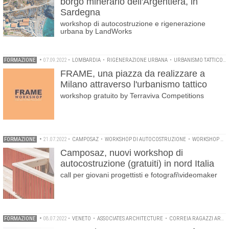
borgo minerario dell'Argentiera, in
Sardegna
workshop di autocostruzione e rigenerazione
urbana by LandWorks
FORMAZIONE
•
07.09.2022
•
LOMBARDIA
•
RIGENERAZIONE URBANA
•
URBANISMO TATTICO
•
FRAME, una piazza da realizzare a
Milano attraverso l'urbanismo tattico
workshop gratuito by Terraviva Competitions
FORMAZIONE
•
21.07.2022
•
CAMPOSAZ
•
WORKSHOP DI AUTOCOSTRUZIONE
•
WORKSHOP GRATUITI
Camposaz, nuovi workshop di
autocostruzione (gratuiti) in nord Italia
call per giovani progettisti e fotografi\videomaker
FORMAZIONE
•
08.07.2022
•
VENETO
•
ASSOCIATES ARCHITECTURE
•
CORREIA RAGAZZI ARQUITECTOS