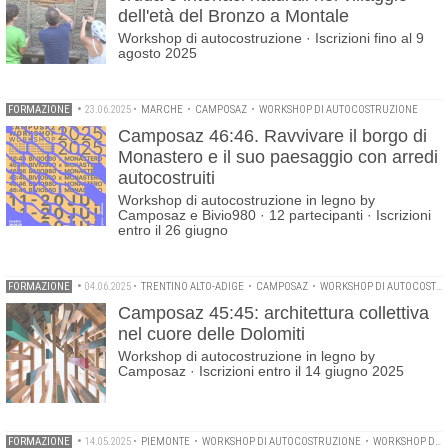
dell'età del Bronzo a Montale
Workshop di autocostruzione · Iscrizioni fino al 9
agosto 2025
FORMAZIONE
•
23.06.2025
•
MARCHE
•
CAMPOSAZ
•
WORKSHOP DI AUTOCOSTRUZIONE
Camposaz 46:46. Ravvivare il borgo di
Monastero e il suo paesaggio con arredi
autocostruiti
Workshop di autocostruzione in legno by
Camposaz e Bivio980 · 12 partecipanti · Iscrizioni
entro il 26 giugno
FORMAZIONE
•
04.06.2025
•
TRENTINO ALTO-ADIGE
•
CAMPOSAZ
•
WORKSHOP DI AUTOCOSTRUZIONE
Camposaz 45:45: architettura collettiva
nel cuore delle Dolomiti
Workshop di autocostruzione in legno by
Camposaz · Iscrizioni entro il 14 giugno 2025
FORMAZIONE
•
14.05.2025
•
PIEMONTE
•
WORKSHOP DI AUTOCOSTRUZIONE
•
WORKSHOP DI BIOARCHITETTURA