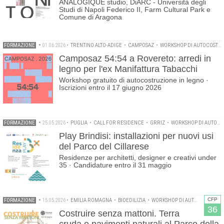
ANALOGIQUE studio, DiARC - Università degli
Studi di Napoli Federico II, Farm Cultural Park e
Comune di Aragona
FORMAZIONE
•
01.06.2026
•
TRENTINO ALTO-ADIGE
•
CAMPOSAZ
•
WORKSHOP DI AUTOCOSTRUZIONE
Camposaz 54:54 a Rovereto: arredi in
legno per l'ex Manifattura Tabacchi
Workshop gratuito di autocostruzione in legno ·
Iscrizioni entro il 17 giugno 2026
FORMAZIONE
•
25.05.2026
•
PUGLIA
•
CALL FOR RESIDENCE
•
GRRIZ
•
WORKSHOP DI AUTOCOSTRUZIONE
Play Brindisi: installazioni per nuovi usi
del Parco del Cillarese
Residenze per architetti, designer e creativi under
35 · Candidature entro il 31 maggio
CFP
FORMAZIONE
•
15.05.2026
•
EMILIA ROMAGNA
•
BIOEDILIZIA
•
WORKSHOP DI AUTOCOSTRUZIONE
36
Costruire senza mattoni. Terra