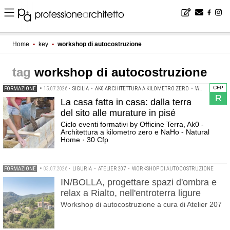
Home
▪
key
▪
workshop di autocostruzione
workshop di autocostruzione
CFP
FORMAZIONE
•
15.07.2026
•
SICILIA
•
AK0 ARCHITETTURA A KILOMETRO ZERO
•
WORKSHOP DI AUTOCOSTRUZIONE
R
La casa fatta in casa: dalla terra
del sito alle murature in pisé
Ciclo eventi formativi by Officine Terra, Ak0 -
Architettura a kilometro zero e NaHo - Natural
Home · 30 Cfp
FORMAZIONE
•
03.07.2026
•
LIGURIA
•
ATELIER 207
•
WORKSHOP DI AUTOCOSTRUZIONE
IN/BOLLA, progettare spazi d'ombra e
relax a Rialto, nell'entroterra ligure
Workshop di autocostruzione a cura di Atelier 207