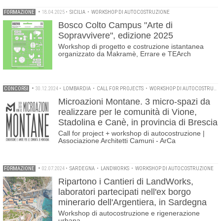
FORMAZIONE
•
18.04.2025
•
SICILIA
•
WORKSHOP DI AUTOCOSTRUZIONE
Bosco Colto Campus "Arte di
Sopravvivere", edizione 2025
Workshop di progetto e costruzione istantanea
organizzato da Makramè, Errare e TEArch
CONCORSI
•
30.12.2024
•
LOMBARDIA
•
CALL FOR PROJECTS
•
WORKSHOP DI AUTOCOSTRUZIONE
Microazioni Montane. 3 micro-spazi da
realizzare per le comunità di Vione,
Stadolina e Canè, in provincia di Brescia
Call for project + workshop di autocostruzione |
Associazione Architetti Camuni - ArCa
FORMAZIONE
•
02.07.2024
•
SARDEGNA
•
LANDWORKS
•
WORKSHOP DI AUTOCOSTRUZIONE
Ripartono i Cantieri di LandWorks,
laboratori partecipati nell'ex borgo
minerario dell'Argentiera, in Sardegna
Workshop di autocostruzione e rigenerazione
urbana