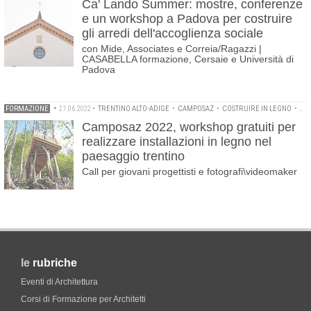
Ca' Lando Summer: mostre, conferenze
e un workshop a Padova per costruire
gli arredi dell'accoglienza sociale
con Mide, Associates e Correia/Ragazzi |
CASABELLA formazione, Cersaie e Università di
Padova
FORMAZIONE
•
27.06.2022
•
TRENTINO ALTO-ADIGE
•
CAMPOSAZ
•
COSTRUIRE IN LEGNO
•
WO
Camposaz 2022, workshop gratuiti per
realizzare installazioni in legno nel
paesaggio trentino
Call per giovani progettisti e fotografi\videomaker
le
rubriche
Eventi di Architettura
Corsi di Formazione per Architetti