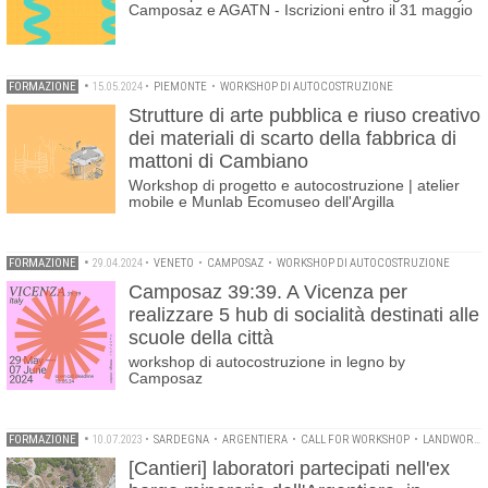
Camposaz e AGATN - Iscrizioni entro il 31 maggio
FORMAZIONE
•
15.05.2024
•
PIEMONTE
•
WORKSHOP DI AUTOCOSTRUZIONE
Strutture di arte pubblica e riuso creativo
dei materiali di scarto della fabbrica di
mattoni di Cambiano
Workshop di progetto e autocostruzione | atelier
mobile e Munlab Ecomuseo dell'Argilla
FORMAZIONE
•
29.04.2024
•
VENETO
•
CAMPOSAZ
•
WORKSHOP DI AUTOCOSTRUZIONE
Camposaz 39:39. A Vicenza per
realizzare 5 hub di socialità destinati alle
scuole della città
workshop di autocostruzione in legno by
Camposaz
FORMAZIONE
•
10.07.2023
•
SARDEGNA
•
ARGENTIERA
•
CALL FOR WORKSHOP
•
LANDWORKS SARDINIA
[Cantieri] laboratori partecipati nell'ex