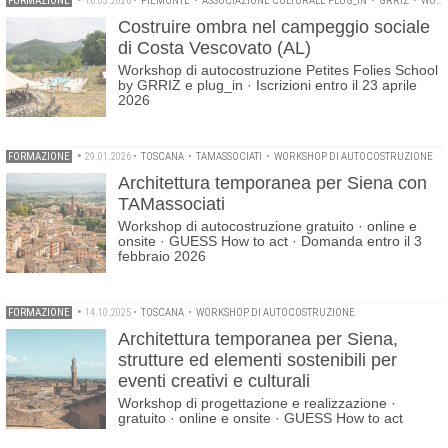
FORMAZIONE
•
16.03.2026
•
PIEMONTE
•
ASSOCIAZIONE CULTURALE PLUG_IN
•
GRRIZ
•
WORKSHOP DI AUTOCOSTRUZIONE
Costruire ombra nel campeggio sociale
di Costa Vescovato (AL)
Workshop di autocostruzione Petites Folies School
by GRRIZ e plug_in · Iscrizioni entro il 23 aprile
2026
FORMAZIONE
•
29.01.2026
•
TOSCANA
•
TAMASSOCIATI
•
WORKSHOP DI AUTOCOSTRUZIONE
Architettura temporanea per Siena con
TAMassociati
Workshop di autocostruzione gratuito · online e
onsite · GUESS How to act · Domanda entro il 3
febbraio 2026
FORMAZIONE
•
14.10.2025
•
TOSCANA
•
WORKSHOP DI AUTOCOSTRUZIONE
Architettura temporanea per Siena,
strutture ed elementi sostenibili per
eventi creativi e culturali
Workshop di progettazione e realizzazione ·
gratuito · online e onsite · GUESS How to act