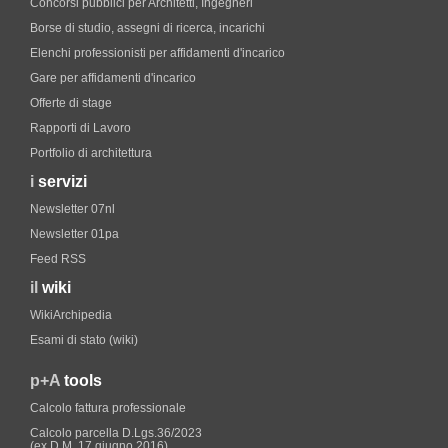
Concorsi pubblici per Architetti, Ingegneri
Borse di studio, assegni di ricerca, incarichi
Elenchi professionisti per affidamenti d'incarico
Gare per affidamenti d'incarico
Offerte di stage
Rapporti di Lavoro
Portfolio di architettura
i
servizi
Newsletter 07nl
Newsletter 01pa
Feed RSS
il
wiki
WikiArchipedia
Esami di stato (wiki)
p+A
tools
Calcolo fattura professionale
Calcolo parcella D.Lgs.36/2023
(ex D.M. 17 giugno 2016)