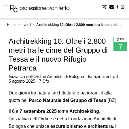
Home
▪
eventi
▪
Architrekking 10. Oltre i 2.800 metri tra le cime del Gruppo di Tessa e il nuovo Rifugio Petrarca
Architrekking 10. Oltre i 2.800
CFP
7
metri tra le cime del Gruppo di
Tessa e il nuovo Rifugio
Petrarca
Iniziativa dell'Ordine Architetti di Bologna · Iscrizioni entro il
5 agosto 2025 · 7 Cfp
Due giorni tra natura, architettura e panorami d'alta
quota nel
Parco Naturale del Gruppo di Tessa
(BZ).
Il
6
e
7 settembre 2025
torna
Architrekking
,
l'iniziativa dell'Ordine e della Fondazione Architetti di
Bologna che unisce
escursionismo
e
architettura
. Il