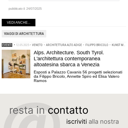
pubblicato il:
24/07/2025
VEDI ANCHE...
VIAGGI DI ARCHITETTURA
EVENTI
•
12.05.2025
•
VENETO
•
ARCHITETTURA ALTO ADIGE
•
FILIPPO BRICOLO
•
KUNST MERANO
Alps. Architecture. South Tyrol.
L'architettura contemporanea
altoatesina sbarca a Venezia
Esposti a Palazzo Cavanis 56 progetti selezionati
da Filippo Bricolo, Annette Spiro ed Elisa Valero
Ramos
resta in
contatto
iscriviti
alla nostra