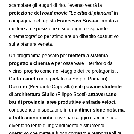
scambiare gli auguri di rito, l'evento vedrà la
proiezione del
road movie
"
Le città di pianura
"
in
compagnia del regista
Francesco Sossai
, pronto a
mettere a disposizione il suo originale sguardo
cinematografico per stimolare un dibattito costruttivo
sulla pianura veneta.
Un programma pensato per
mettere a sistema
progetto e cinema
e per osservare il territorio da
vicino, proprio come nel viaggio dei tre protagonisti.
Carlobianchi
(interpretato da Sergio Romano),
Doriano
(Pierpaolo Capovilla)
e il giovane studente
di architettura Giulio
(Filippo Scotti)
attraversano
bar di provincia, aree produttive e strade veloci
,
conducendo lo spettatore in
una dimensione nota ma
a tratti sconosciuta
, dove paesaggio e architettura
diventano lente di ingrandimento e strumento
operativo che mette a fuoco contesto e responsabilità