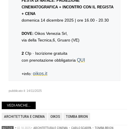
FESTA DI NATALE: PROIEZIONE
CINEMATOGRAFICA + INCONTRO CON IL REGISTA
+ CENA
domenica 14 dicembre 2025 | ore 16.00 - 20.30
Oikos Venezia Srl,
DOVE:
via della Tecnica,6, Gruaro (VE)
2
Cfp · Iscrizione gratuita
QUI
con prenotazione obbligatoria
oikos.it
+info:
pubblicato il:
14/11/2025
VEDI ANCHE...
ARCHITETTURA E CINEMA
OIKOS
TOMBA BRION
NOTIZIE
•
02.10.2025
•
ARCHITETTURA E CINEMA
•
CARLO SCARPA
•
TOMBA BRION