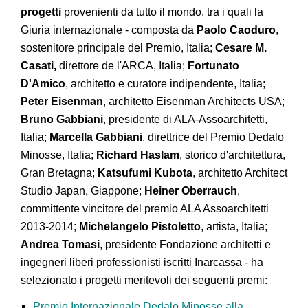
progetti
provenienti da tutto il mondo, tra i quali la
Giuria internazionale - composta da
Paolo Caoduro
,
sostenitore principale del Premio, Italia;
Cesare M.
Casati,
direttore de l'ARCA, Italia;
Fortunato
D'Amico
, architetto e curatore indipendente, Italia;
Peter Eisenman
, architetto Eisenman Architects USA;
Bruno Gabbiani
, presidente di ALA-Assoarchitetti,
Italia;
Marcella Gabbiani
, direttrice del Premio Dedalo
Minosse, Italia;
Richard Haslam
, storico d'architettura,
Gran Bretagna;
Katsufumi Kubota
, architetto Architect
Studio Japan, Giappone;
Heiner Oberrauch
,
committente vincitore del premio ALA Assoarchitetti
2013-2014;
Michelangelo Pistoletto
, artista, Italia;
Andrea Tomasi
, presidente Fondazione architetti e
ingegneri liberi professionisti iscritti Inarcassa - ha
selezionato i progetti meritevoli dei seguenti premi:
Premio Internazionale Dedalo Minosse alla