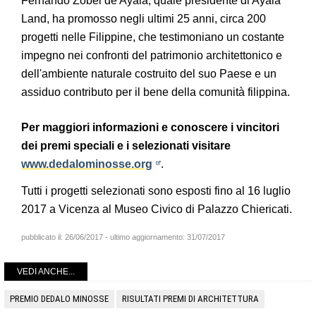
Fernando Zobel de Ayala, quale presidente di Ayala
Land, ha promosso negli ultimi 25 anni, circa 200
progetti nelle Filippine, che testimoniano un costante
impegno nei confronti del patrimonio architettonico e
dell'ambiente naturale costruito del suo Paese e un
assiduo contributo per il bene della comunità filippina.
Per maggiori informazioni e conoscere i vincitori
dei premi speciali e i selezionati visitare
www.dedalominosse.org
.
Tutti i progetti selezionati sono esposti fino al 16 luglio
2017 a Vicenza al Museo Civico di Palazzo Chiericati.
pubblicato il:
26/06/2017
- ultimo aggiornamento:
31/07/2017
VEDI ANCHE...
PREMIO DEDALO MINOSSE
RISULTATI PREMI DI ARCHITETTURA