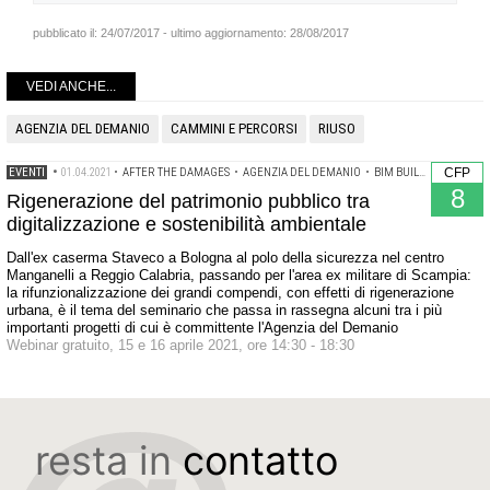
pubblicato il:
24/07/2017
- ultimo aggiornamento:
28/08/2017
VEDI ANCHE...
AGENZIA DEL DEMANIO
CAMMINI E PERCORSI
RIUSO
EVENTI
•
01.04.2021
•
AFTER THE DAMAGES
•
AGENZIA DEL DEMANIO
•
BIM BUILDING INFORMATION MODELING
CFP
8
Rigenerazione del patrimonio pubblico tra
digitalizzazione e sostenibilità ambientale
Dall'ex caserma Staveco a Bologna al polo della sicurezza nel centro
Manganelli a Reggio Calabria, passando per l'area ex militare di Scampia:
la rifunzionalizzazione dei grandi compendi, con effetti di rigenerazione
urbana, è il tema del seminario che passa in rassegna alcuni tra i più
importanti progetti di cui è committente l'Agenzia del Demanio
Webinar gratuito, 15 e 16 aprile 2021, ore 14:30 - 18:30
resta in
contatto