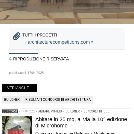
TUTTI I PROGETTI
architecturecompetitions.com
→
© RIPRODUZIONE RISERVATA
pubblicato il:
17/04/2025
VEDI ANCHE...
BUILDNER
RISULTATI CONCORSI DI ARCHITETTURA
CONCORSI
•
14.04.2025
•
ABITARE MINIMO
•
BUILDNER
•
CONCORSI DI IDEE
Abitare in 25 mq, al via la 10^ edizione
di Microhome
Concorso di idee by Buildner · Montepremi: