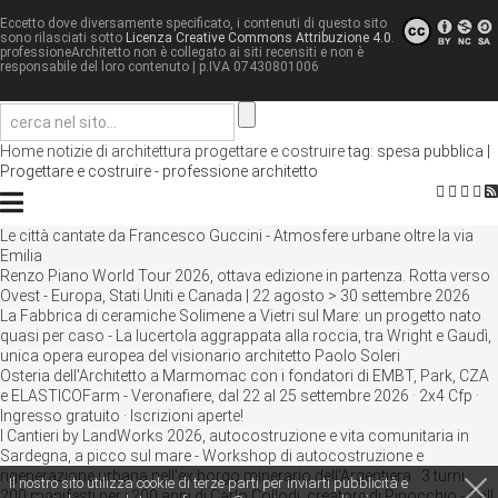
Eccetto dove diversamente specificato, i contenuti di questo sito
sono rilasciati sotto
Licenza Creative Commons Attribuzione 4.0
.
professioneArchitetto non è collegato ai siti recensiti e non è
responsabile del loro contenuto
| p.IVA 07430801006
Home
notizie di architettura
progettare e costruire
tag: spesa pubblica |
Progettare e costruire - professione architetto
Le città cantate da Francesco Guccini - Atmosfere urbane oltre la via
Emilia
Renzo Piano World Tour 2026, ottava edizione in partenza. Rotta verso
Ovest - Europa, Stati Uniti e Canada | 22 agosto > 30 settembre 2026
La Fabbrica di ceramiche Solimene a Vietri sul Mare: un progetto nato
quasi per caso - La lucertola aggrappata alla roccia, tra Wright e Gaudì,
unica opera europea del visionario architetto Paolo Soleri
Osteria dell'Architetto a Marmomac con i fondatori di EMBT, Park, CZA
e ELASTICOFarm - Veronafiere, dal 22 al 25 settembre 2026 · 2x4 Cfp ·
Ingresso gratuito · Iscrizioni aperte!
I Cantieri by LandWorks 2026, autocostruzione e vita comunitaria in
Sardegna, a picco sul mare - Workshop di autocostruzione e
rigenerazione urbana nell'ex borgo minerario dell'Argentiera · 3 turni
Il nostro sito utilizza cookie di terze parti per inviarti pubblicità e
200 manifesti per i 200 anni di Carlo Collodi, creatore di Pinocchio - Call