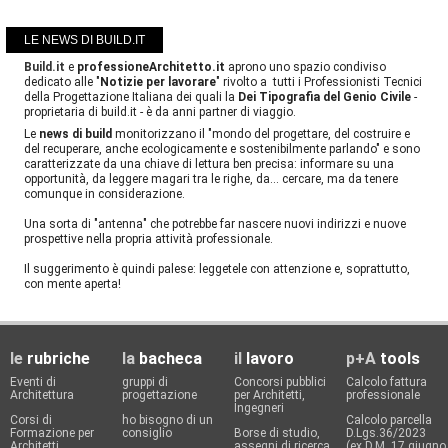
LE NEWS DI BUILD.IT
Build.it
e
professioneArchitetto.it
aprono uno spazio condiviso
dedicato alle "
Notizie per lavorare
" rivolto a tutti i Professionisti Tecnici
della Progettazione Italiana dei quali la
Dei Tipografia del Genio Civile
-
proprietaria di build.it - è da anni partner di viaggio.
Le
news di build
monitorizzano il "mondo del progettare, del costruire e
del recuperare, anche ecologicamente e sostenibilmente parlando" e sono
caratterizzate da una chiave di lettura ben precisa: informare su una
opportunità, da leggere magari tra le righe, da... cercare, ma da tenere
comunque in considerazione.
Una sorta di "antenna" che potrebbe far nascere nuovi indirizzi e nuove
prospettive nella propria attività professionale.
Il suggerimento è quindi palese: leggetele con attenzione e, soprattutto,
con mente aperta!
le
rubriche
la
bacheca
il
lavoro
p+A
tools
Eventi di
gruppi di
Concorsi pubblici
Calcolo fattura
Architettura
progettazione
per Architetti,
professionale
Ingegneri
Corsi di
ho bisogno di un
Calcolo parcella
Formazione per
consiglio
Borse di studio,
D.Lgs.36/2023
Architetti
assegni di ricerca,
(ex D.M. 17 giugno