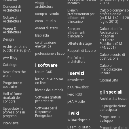
viaggi di
incarichi
2016)
Concorsi di
architettura
Architettura
Elenchi
Calcolo compenso
compro - vendo
professionisti per
professionale
Notizie di
affidamenti
(ex D.M. 140 del 20
casa - studio
Architettura
d'incarico
luglio 2012)
esami di stato
Viaggi &
Gare per
Calcolo tariffa
Architetture
affidamenti
Architetti ed
blablabla
d'incarico
Ingegneri
Design
per Opere
certificazione
Offerte di stage
Pubbliche (D.M.
energetica
Archivio notizie
4/4/2001)
pubblicate su p+A
Rapporti di Lavoro
professione e fisco
Calcolo costo di
p+A Blog
Portfolio di
costruzione
architettura
i
software
Catalogo
Calcolo
interpolazione
News from the
forum CAD
i
servizi
lineare
world
lezioni di AutoCAD
Newsletter
tutorial BIM
Progettare e
on-line
costruire
p+A Newsbox
librerie dei simboli
gli
speciali
Hall of fame. i
Feed RSS
Software gratuiti
risultati dei
Architetti
al lavoro
per architetti
concorsi
p+A Mobile
La progettazione
Software per il
Up-to-date: la
partecipata
Risparmio
professione in
il
wiki
Energetico
progress
Progettare lo
WikiArchipedia
sviluppo
Interviews
Esami di stato
Prospettive digitali