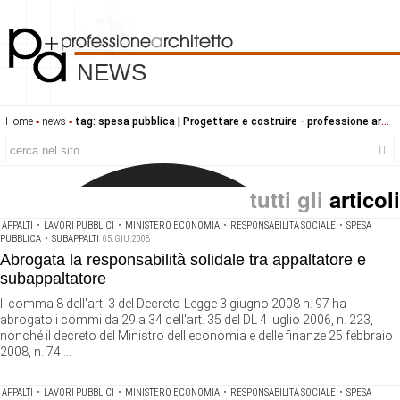
NEWS
Home
▪
news
▪
tag: spesa pubblica | Progettare e costruire - professione architetto
tutti gli
articoli
APPALTI
•
LAVORI PUBBLICI
•
MINISTERO ECONOMIA
•
RESPONSABILITÀ SOCIALE
•
SPESA
PUBBLICA
•
SUBAPPALTI
05.GIU.2008
Abrogata la responsabilità solidale tra appaltatore e
subappaltatore
Il comma 8 dell'art. 3 del Decreto-Legge 3 giugno 2008 n. 97 ha
abrogato i commi da 29 a 34 dell'art. 35 del DL 4 luglio 2006, n. 223,
nonché il decreto del Ministro dell'economia e delle finanze 25 febbraio
2008, n. 74....
APPALTI
•
LAVORI PUBBLICI
•
MINISTERO ECONOMIA
•
RESPONSABILITÀ SOCIALE
•
SPESA