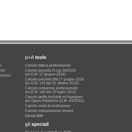
p+A
tools
i
Calcolo fattura professionale
ichi
Calcolo parcella D.Lgs.36/2023
(ex D.M. 17 giugno 2016)
incarico
Calcolo parcella DM 17 giugno 2016
(ex D.M. 143 del 31 ottobre 2013)
Calcolo compenso professionale
(ex D.M. 140 del 20 luglio 2012)
Calcolo tariffa Architetti ed Ingegneri
per Opere Pubbliche (D.M. 4/4/2001)
Calcolo costo di costruzione
Calcolo interpolazione lineare
tutorial BIM
gli
speciali