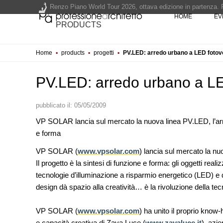
Renzo Piano World Tour 2026, ottava edizione in partenza. 
HOME
EV
PRODUCTS
Home
▪
products
▪
progetti
▪
PV.LED: arredo urbano a LED fotovo
200 manifesti per i 200 anni di Carlo Collodi, creatore di 
La ricarica dei profumi domestici in un prodotto innovativo d
PV.LED: arredo urbano a LED
pubblicato il:
05/05/2009
VP SOLAR lancia sul mercato la nuova linea PV.LED, l’arred
e forma
FORMAZIONE
I Cantieri by LandWorks 2026,
VP SOLAR (
www.vpsolar.com
) lancia sul mercato la nu
autocostruzione e vita comunit
Il progetto è la sintesi di funzione e forma: gli oggetti real
picco sul mare della Sardegna
tecnologie d’illuminazione a risparmio energetico (LED) e di
design dà spazio alla creatività… è la rivoluzione della tec
CONCORSI
Un nuovo volto per il lungomar
Villammare
VP SOLAR (
www.vpsolar.com
) ha unito il proprio know
e capacità creativa di Zava Luce (
www.zavaluce.it
), azi