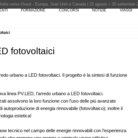
Rotta verso Ovest - Europa, Stati Uniti e Canada | 22 agosto > 30 settembre 
ENTI
FORMAZIONE
CONCORSI
NOTIZIE
VIAGGI
ltaici
Pinocchio - Call di grafica promossa dal Museo MAGMA per la realizzazione di 
i design - Concorso di product design by Desall · Al vincitore un premio di 5.0
 fotovoltaici
o urbano a LED fotovoltaici. Il progetto è la sintesi di funzione
07
CONCORSI
10
La ricarica dei profumi domestici in un
ova linea PV.LED, l’arredo urbano a LED fotovoltaici.
aria a
prodotto innovativo di design
izzati assolvono la loro funzione con l’uso delle più avanzate
 autoproduzione di energia rinnovabile (fotovoltaico); inoltre il
UP-TO-DATE
11
nologia estetica!
L'Agenzia del Demanio lancia gare per
08
e di
accordi quadro da 219 milioni per servizi
di architettura
-how tecnico nel campo delle energie rinnovabili con l’esperienza
enda che propone una propria e originale vision stilistica