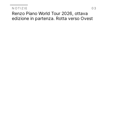
NOTIZIE
03
CONCORSI
Renzo Piano World Tour 2026, ottava
200 manife
edizione in partenza. Rotta verso Ovest
Collodi, c