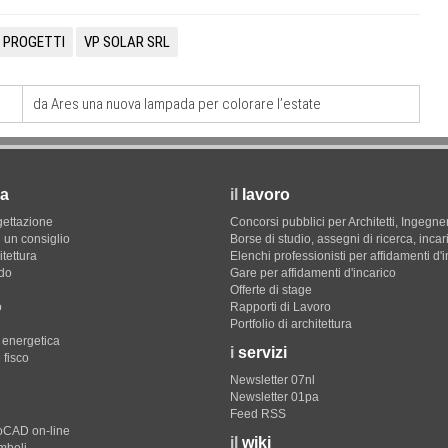
PROGETTI
VP SOLAR SRL
da Ares una nuova lampada per colorare l’estate
a
il
lavoro
gettazione
Concorsi pubblici per Architetti, Ingegner
 un consiglio
Borse di studio, assegni di ricerca, incar
itettura
Elenchi professionisti per affidamenti d'
do
Gare per affidamenti d'incarico
Offerte di stage
o
Rapporti di Lavoro
Portfolio di architettura
e energetica
i
servizi
 fisco
Newsletter 07nl
Newsletter 01pa
Feed RSS
toCAD on-line
il
wiki