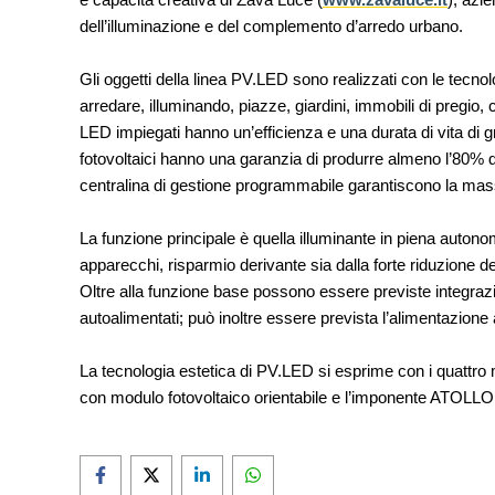
UP-TO-DATE
dell’illuminazione e del complemento d’arredo urbano.
Riforma delle professioni, ok a
novità su abilitazione, compet
tirocini ed equo compenso
Gli oggetti della linea PV.LED sono realizzati con le tecnol
arredare, illuminando, piazze, giardini, immobili di pregio, 
LED impiegati hanno un’efficienza e una durata di vita di
fotovoltaici hanno una garanzia di produrre almeno l’80% del
centralina di gestione programmabile garantiscono la mas
La funzione principale è quella illuminante in piena autono
apparecchi, risparmio derivante sia dalla forte riduzione del 
Oltre alla funzione base possono essere previste integraz
autoalimentati; può inoltre essere prevista l’alimentazione
La tecnologia estetica di PV.LED si esprime con i quattro mo
con modulo fotovoltaico orientabile e l’imponente ATOLLO