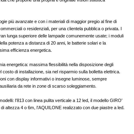
09
UP-TO-DATE
12
l Senato:
Il decreto infrastrutture è legge, le novità
enze,
dall'anticipazione del prezzo alla
Soprintendenza speciale
ogie più avanzate e con i materiali di maggior pregio al fine di
commerciali o residenziali, per una clientela pubblica o privata. I
 gran lunga superiore delle lampade comunemente usate; i moduli
la potenza a distanza di 20 anni, le batterie solari e la
sima efficienza energetica.
mia energetica: massima flessibilità nella disposizione degli
costo di installazione, sia nel risparmio sulla bolletta elettrica.
ioni con display informativi o insegne luminose, sempre
 ausiliaria da rete in zone di scarso soleggiamento.
delli: l’813 con linea pulita verticale a 12 led, il modello GIRO’
 di altezza 4 o 6m, l’AQUILONE realizzato con due piastre a led.