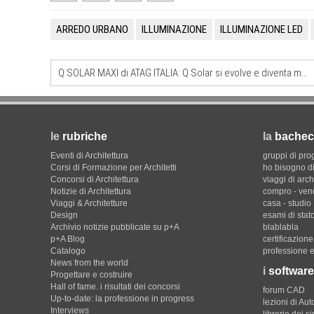
ARREDO URBANO
ILLUMINAZIONE
ILLUMINAZIONE LED
Q SOLAR MAXI di ATAG ITALIA: Q Solar si evolve e diventa modulare
le
rubriche
la
bachec
Eventi di Architettura
gruppi di pro
Corsi di Formazione per Architetti
ho bisogno di
Concorsi di Architettura
viaggi di arch
Notizie di Architettura
compro - ven
Viaggi & Architetture
casa - studio
Design
esami di stat
Archivio notizie pubblicate su p+A
blablabla
p+A Blog
certificazion
Catalogo
professione e
News from the world
i
software
Progettare e costruire
Hall of fame. i risultati dei concorsi
forum CAD
Up-to-date: la professione in progress
lezioni di Au
Interviews