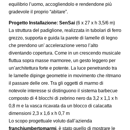
equilibrio l’uomo, accogliendolo e rendendone più
gradevole il proprio “abitare”.
Progetto Installazione: SenSai
(6 x 27 x h 3,5/6 m)
La struttura del padiglione, realizzata in tubolari di ferro
grezzo, supporta e guida la parete di lamelle di legno
che prendono un’ accelerazione verso l’alto
diventando copertura. Come in un crescendo musicale
fluttua sopra masse marmoree, un gesto leggero per
un’architettura forte e potente. La luce penetrando tra
le lamelle dipinge geometrie in movimento che ritmano
il passare delle ore. Tra gli oggetti di marmo di
notevole interesse si distinguono il sistema barbecue
composto di 4 blocchi di zebrino nero da 3,2 x 1,1 x h
0,8 m e la vasca ricavata da un blocco di calacatta
dimensioni 2,3 x 1,6 x h 0,7 m
Lo scopo progettuale voluto dall’azienda
franchiumbertomarmi
, è stato quello di mostrare le