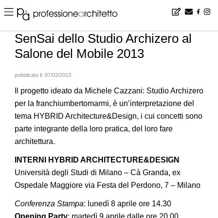
Home
▪
products
▪
progetti
▪
SenSai dello Studio Archizero al Salone del Mobile 2013
SenSai dello Studio Archizero al
Salone del Mobile 2013
pubblicato il:
07/03/2013
Il progetto ideato da Michele Cazzani: Studio Archizero
per la franchiumbertomarmi, è un’interpretazione del
tema HYBRID Architecture&Design, i cui concetti sono
parte integrante della loro pratica, del loro fare
architettura.
INTERNI HYBRID ARCHITECTURE&DESIGN
Università degli Studi di Milano – Cà Granda, ex
Ospedale Maggiore via Festa del Perdono, 7 – Milano
Conferenza Stampa
: lunedì 8 aprile ore 14.30
Opening Party
: martedì 9 aprile dalle ore 20.00