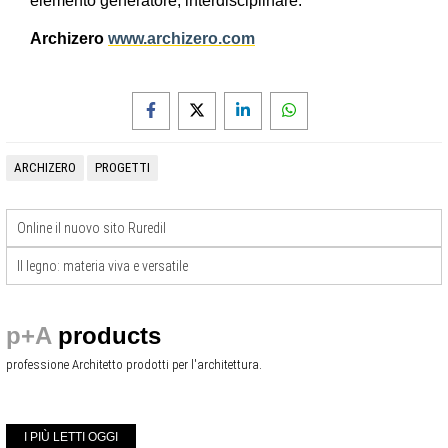
elemento generatore, interdisciplinare.
Archizero
www.archizero.com
ARCHIZERO
PROGETTI
Online il nuovo sito Ruredil
Il legno: materia viva e versatile
p+A
products
professione Architetto prodotti per l'architettura.
I PIÙ LETTI OGGI