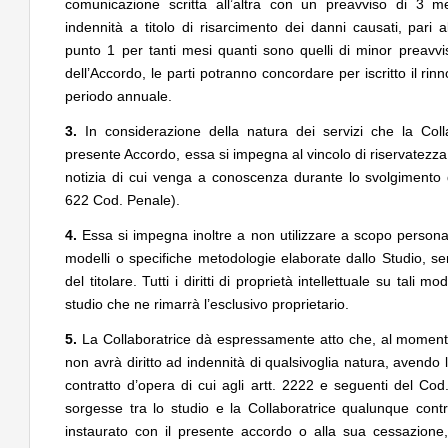
comunicazione scritta all’altra con un preavviso di 3 
indennità a titolo di risarcimento dei danni causati, pari
punto 1 per tanti mesi quanti sono quelli di minor preavv
dell’Accordo, le parti potranno concordare per iscritto il rin
periodo annuale.
3.
In considerazione della natura dei servizi che la Coll
presente Accordo, essa si impegna al vincolo di riservatezza
notizia di cui venga a conoscenza durante lo svolgimento d
622 Cod. Penale).
4.
Essa si impegna inoltre a non utilizzare a scopo personal
modelli o specifiche metodologie elaborate dallo Studio, se
del titolare. Tutti i diritti di proprietà intellettuale su tali 
studio che ne rimarrà l’esclusivo proprietario.
5.
La Collaboratrice dà espressamente atto che, al momento
non avrà diritto ad indennità di qualsivoglia natura, avendo 
contratto d’opera di cui agli artt. 2222 e seguenti del Cod
sorgesse tra lo studio e la Collaboratrice qualunque contr
instaurato con il presente accordo o alla sua cessazione,