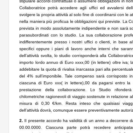
stipulare accordi contrattuali o assumere obbligazioni in no
Collaboratrice potrà accedere agli uffici ed avvalersi del
svolgere la propria attività al solo fine di coordinarsi con le a
nella maniera più proficua le obbligazioni qui previste. La Col
prevista in modo assolutamente indipendente e non sarà so
parasubordinati con lo studio. La sua collaborazione profe
indifferentemente presso i nostri uffici o clienti, in base a
specifici oppure i piani di lavoro anche interni che sar
dell’attività svolta, lo studio corrisponderà alla Collaboratri
importo lordo annuo di Euro xxxx,00 (in lettere) oltre iva; l
addebitare la quota di rivalsa inarcassa pari alla percentual
del 4% sull’imponibile. Tale compenso sarà corrisposto in 
ciascuna di Euro xxx( in lettere),00 da pagarsi entro l
prestazione della collaborazione. Lo Studio rifonderà
chilometriche ragionevoli di viaggio sostenute in relazione all
misura di 0,30 €/km. Resta inteso che qualsiasi viagg
dell’attività dovrà, comunque essere preventivamente autorizz
2.
Il presente accordo ha validità di un anno a decorrere da
00.00.0000. Ciascuna parte potrà recedere anticipat