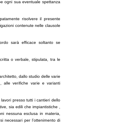
be ogni sua eventuale spettanza
ipatamente risolvere il presente
ligazioni contenute nelle clausole
rdo sarà efficace soltanto se
itta o verbale, stipulata, tra le
chitetto, dallo studio delle varie
 alle verifiche varie e varianti
avori presso tutti i cantieri dello
tive, sia edili che impiantistiche ,
ioni nessuna esclusa in materia,
si necessari per l’ottenimento di