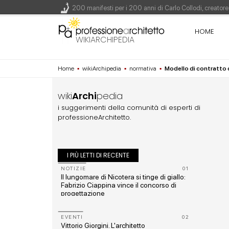
200 manifesti per i 200 anni di Carlo Collodi, creato
La ricarica dei profumi domestici in un prodotto innova
HOME
Il lungomare di Nicotera si tinge di giallo: Fabrizio Ci
WIKIARCHIPEDIA
Il decreto infrastrutture è legge, le novità dall'antici
Home
▪
wikiArchipedia
▪
normativa
▪
Modello di contratto 
Un nuovo volto per il lungomare di Villammare - Conc
wiki
Archi
pedia
i suggerimenti della comunità di esperti di
professioneArchitetto.
I PIÙ LETTI DI RECENTE
10
NOTIZIE
01
i
Il lungomare di Nicotera si tinge di giallo:
Fabrizio Ciappina vince il concorso di
progettazione
11
EVENTI
02
Vittorio Giorgini. L'architetto
rmato