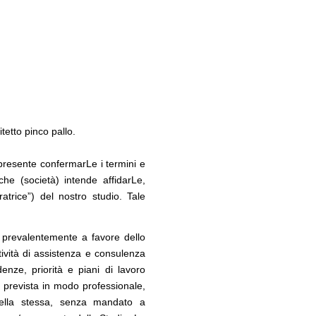
 milioni per servizi
Mario Cucinella Architects
CONCORSI
12
09
Milano, social housing a Porto di Mare
è sito Unesco: dieci
ld Heritage List
tetto pinco pallo.
presente confermarLe i termini e
 che (società) intende affidarLe,
ratrice”) del nostro studio. Tale
 prevalentemente a favore dello
ttività di assistenza e consulenza
denze, priorità e piani di lavoro
tà prevista in modo professionale,
della stessa, senza mandato a