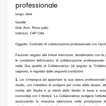
sempre possibile anche contro le
accordi quadro da 219
professionale
prescrizioni urbanistiche precedenti al
di architettura
Salva-Casa
luogo, data
EVENTI
06
NOTIZIE
Con Carlo Scarpa lungo l'Italia: tre
Tashkent modernista 
Gentile
appuntamenti tra Palermo, Verona e
architetture nella Wor
Dott. Arch. Pinco pallo
Venezia
Indirizzo, CAP Città
Oggetto: Contratto di collaborazione professionale con l’archi
Facendo seguito alle intese intercorse, desideriamo con la 
le condizioni dell’incarico di collaborazione professionale
nella Sua qualità di Collaboratrice (di seguito la “Collabo
rapporto, è regolato dalle seguenti condizioni:
1.
Lei s’impegna ad apportare la sua opera professionale
studio, con l’obiettivo di svolgere per conto dello stesso, a
rivolta allo Studio e ai clienti dello Studio in base a sca
concordati con il titolare. La Collaboratrice svolgerà l’attivi
assicurando la massima attenzione nella prestazione 