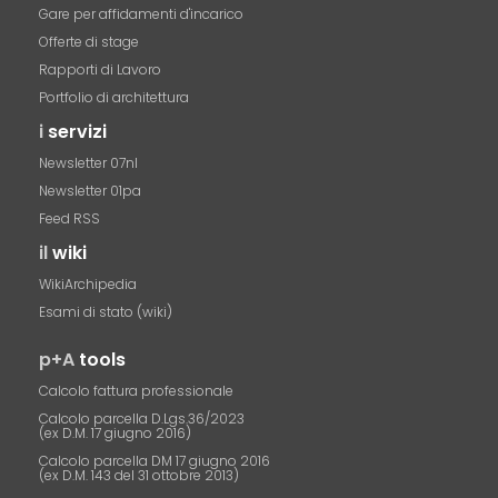
Gare per affidamenti d'incarico
Offerte di stage
Rapporti di Lavoro
Portfolio di architettura
i
servizi
Newsletter 07nl
Newsletter 01pa
Feed RSS
il
wiki
WikiArchipedia
Esami di stato (wiki)
p+A
tools
Calcolo fattura professionale
Calcolo parcella D.Lgs.36/2023
(ex D.M. 17 giugno 2016)
Calcolo parcella DM 17 giugno 2016
(ex D.M. 143 del 31 ottobre 2013)