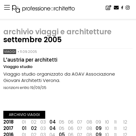
Home
▪
archivio notizie
▪
archivio viaggi e architetture
▪
archivio viaggi e architetture settembre 2005
archivio viaggi e architetture
settembre 2005
VIAGGI
•
11.09.2005
L'austria per architetti
Viaggio studio
Viaggio studio organizzato da AGAV Associazione
Giovani Architetti Verona.
iscrizioni entro 19/09/05
ARCHIVIO VIAGGI
2018
01
02
03
04
05
06
07
08
09
10
11
12
2017
01
02
03
04
05
06
07
08
09
10
11
12
2016
01
02
03
04
05
06
07
08
09
10
11
12