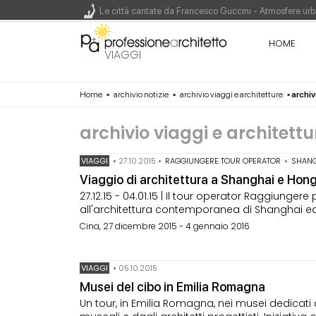
Le città cantate da Francesco Guccini - Atmosfere urba
Renzo Piano World Tour 2026, ottava edizione in parte
HOME
VIAGGI
Home
▪
archivio notizie
▪
archivio viaggi e architetture
▪
archiv
200 manifesti per i 200 anni di Carlo Collodi, creato
archivio viaggi e architett
VIAGGI
•
27.10.2015
•
RAGGIUNGERE TOUR OPERATOR
•
SHAN
Viaggio di architettura a Shanghai e Hon
27.12.15 - 04.01.15 | Il tour operator Raggiun
all'architettura contemporanea di Shanghai ed
Cina, 27 dicembre 2015 - 4 gennaio 2016
VIAGGI
•
05.10.2015
Musei del cibo in Emilia Romagna
Un tour, in Emilia Romagna, nei musei dedicati a