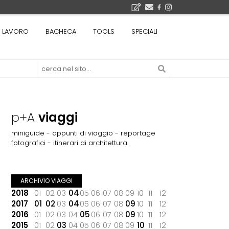
bre 2026
LAVORO
BACHECA
TOOLS
SPECIALI
La Fabbrica di ceramiche Solimene a Vietri sul Mare: un progetto nato quasi per caso - La lucertola aggrappata alla roccia, tra Wright e Gaudì, unica opera europea del visionario architetto Paolo Soleri
Osteria dell'Architetto a Marmomac con i fondatori di EMBT, Park, CZA e ELASTICOFarm - Veronafiere, dal 22 al 25 settembre 2026 · 2x4 Cfp · Ingresso gratuito · Iscrizioni aperte!
I Cantieri by LandWorks 2026, autocostruzione e vita comunitaria in Sardegna, a picco sul mare - Workshop di autocostruzione e rigenerazione urbana nell'ex borgo minerario dell'Argentiera · 3 turni
 di una mostra
p+A
viaggi
miniguide - appunti di viaggio - reportage
fotografici - itinerari di architettura.
ARCHIVIO VIAGGI
2018
01
02
03
04
05
06
07
08
09
10
11
12
2017
01
02
03
04
05
06
07
08
09
10
11
12
2016
01
02
03
04
05
06
07
08
09
10
11
12
2015
01
02
03
04
05
06
07
08
09
10
11
12