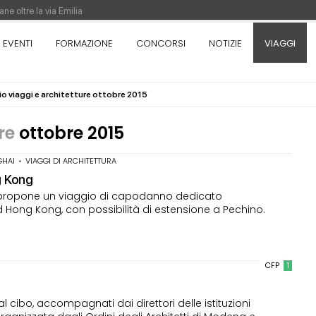
ne oltre la via Emilia
nza. Rotta verso Ovest - Europa, Stati Uniti e Canada | 22 agosto > 30 settem
EVENTI
FORMAZIONE
CONCORSI
NOTIZIE
VIAGGI
io viaggi e architetture ottobre 2015
re di Pinocchio - Call di grafica promossa dal Museo MAGMA per la realizzazione
ure
ottobre 2015
GHAI
•
VIAGGI DI ARCHITETTURA
g Kong
gere propone un viaggio di capodanno dedicato
 Hong Kong, con possibilità di estensione a Pechino.
CFP
1
l cibo, accompagnati dai direttori delle istituzioni