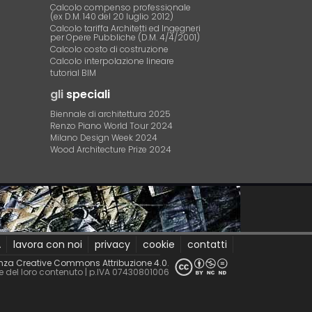
Calcolo compenso professionale
(ex D.M. 140 del 20 luglio 2012)
Calcolo tariffa Architetti ed Ingegneri
per Opere Pubbliche (D.M. 4/4/2001)
Calcolo costo di costruzione
Calcolo interpolazione lineare
tutorial BIM
gli
speciali
Biennale di architettura 2025
Renzo Piano World Tour 2024
Milano Design Week 2024
Wood Architecture Prize 2024
A
lavora con noi
privacy
cookie
contatti
nza Creative Commons Attribuzione 4.0
.
le del loro contenuto
| p.IVA 07430801006