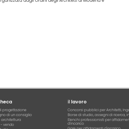
a organizzata dagli Ordini degli Architetti di Modena e
checa
il
lavoro
i progettazione
Concorsi pubblici per Architetti, Ing
no di un consiglio
Borse di studio, assegni di ricerca, i
i architettura
Elenchi professionisti per affidamen
d'incarico
- vendo
Gare per affidamenti d'incarico