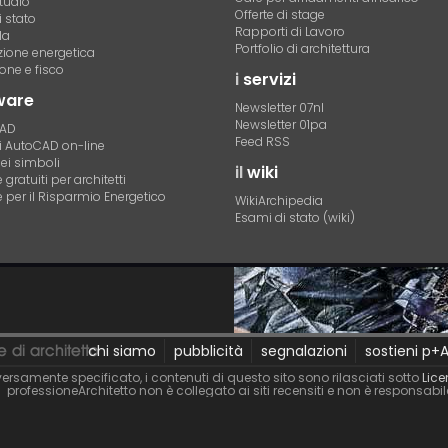
tudio
Offerte di stage
 stato
Rapporti di Lavoro
la
Portfolio di architettura
azione energetica
one e fisco
i
servizi
ware
Newsletter 07nl
Newsletter 01pa
CAD
Feed RSS
di AutoCAD on-line
dei simboli
il
wiki
gratuiti per architetti
 per il Risparmio Energetico
WikiArchipedia
Esami di stato (wiki)
chi siamo
pubblicità
segnalazioni
sostieni p+
ersamente specificato, i contenuti di questo sito sono rilasciati sotto
Lice
professioneArchitetto non è collegato ai siti recensiti e non è responsabi