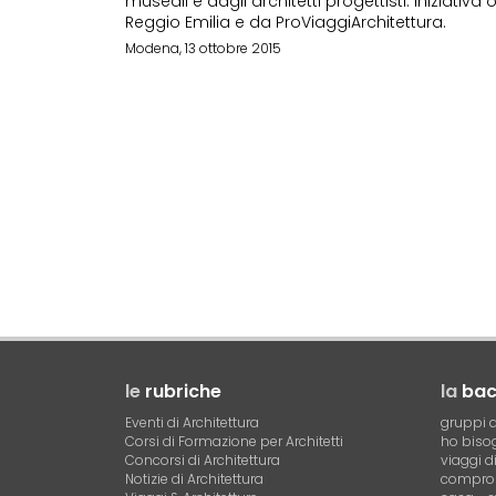
museali e dagli architetti progettisti. Iniziativ
Reggio Emilia e da ProViaggiArchitettura.
Modena, 13 ottobre 2015
le
rubriche
la
ba
Eventi di Architettura
gruppi d
Corsi di Formazione per Architetti
ho bisog
Concorsi di Architettura
viaggi d
Notizie di Architettura
compro 