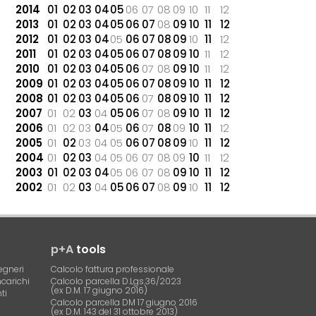
2014
01
02
03
04
05
06
07
08
09
10
11
12
2013
01
02
03
04
05
06
07
08
09
10
11
12
2012
01
02
03
04
05
06
07
08
09
10
11
12
2011
01
02
03
04
05
06
07
08
09
10
11
12
2010
01
02
03
04
05
06
07
08
09
10
11
12
2009
01
02
03
04
05
06
07
08
09
10
11
12
2008
01
02
03
04
05
06
07
08
09
10
11
12
2007
01
02
03
04
05
06
07
08
09
10
11
12
2006
01
02
03
04
05
06
07
08
09
10
11
12
2005
01
02
03
04
05
06
07
08
09
10
11
12
2004
01
02
03
04
05
06
07
08
09
10
11
12
2003
01
02
03
04
05
06
07
08
09
10
11
12
2002
01
02
03
04
05
06
07
08
09
10
11
12
p+A
tools
egneri
Calcolo fattura professionale
ncarichi
Calcolo parcella D.Lgs.36/2023
(ex D.M. 17 giugno 2016)
ti
Calcolo parcella DM 17 giugno 2016
(ex D.M. 143 del 31 ottobre 2013)