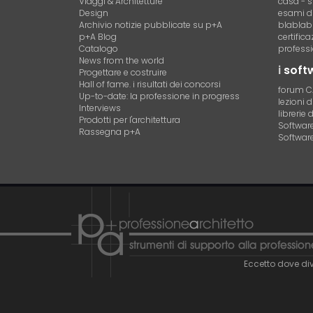
Viaggi & Architetture
casa - s
Design
esami di
Archivio notizie pubblicate su p+A
blablab
p+A Blog
certific
Catalogo
professi
News from the world
i
soft
Progettare e costruire
Hall of fame. i risultati dei concorsi
forum 
Up-to-date: la professione in progress
lezioni 
Interviews
librerie 
Prodotti per l'architettura
Software 
Rassegna p+A
Software
Eccetto dove div