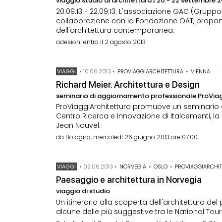
viaggio studio di architettura | 20 - 22 settembre 
20.09.13 - 22.09.13. L'associazione GAC (Gruppo 
collaborazione con la Fondazione OAT, propone
dell'architettura contemporanea.
adesioni entro il 2 agosto 2013
VIAGGI
•
10.06.2013
•
PROVIAGGIARCHITETTURA
•
VIENNA
Richard Meier. Architettura e Design
seminario di aggiornamento professionale ProViag
ProViaggiArchitettura promuove un seminario di
Centro Ricerca e Innovazione di Italcementi, la
Jean Nouvel.
da Bologna, mercoledì 26 giugno 2013 ore 07.00
VIAGGI
•
02.06.2013
•
NORVEGIA
•
OSLO
•
PROVIAGGIARCHI
Paesaggio e architettura in Norvegia
viaggio di studio
Un itinerario alla scoperta dell'architettura de
alcune delle più suggestive tra le National Tour