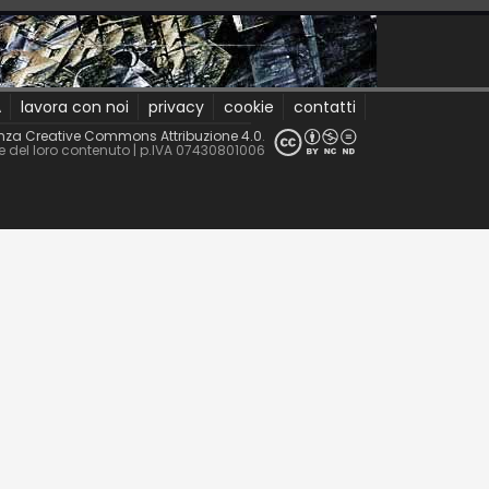
A
lavora con noi
privacy
cookie
contatti
nza Creative Commons Attribuzione 4.0
.
le del loro contenuto
| p.IVA 07430801006