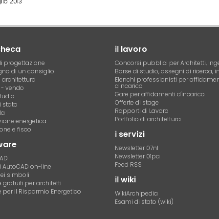
lio 2013
checa
il
lavoro
i progettazione
Concorsi pubblici per Architetti, Ing
no di un consiglio
Borse di studio, assegni di ricerca, i
i architettura
Elenchi professionisti per affidamen
d'incarico
- vendo
Gare per affidamenti d'incarico
tudio
Offerte di stage
 stato
Rapporti di Lavoro
la
Portfolio di architettura
azione energetica
one e fisco
i
servizi
ware
Newsletter 07nl
Newsletter 01pa
CAD
Feed RSS
di AutoCAD on-line
dei simboli
il
wiki
gratuiti per architetti
 per il Risparmio Energetico
WikiArchipedia
Esami di stato (wiki)