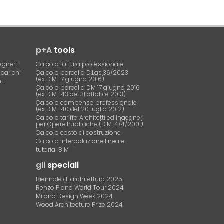
p+A
tools
egneri
Calcolo fattura professionale
ncarichi
Calcolo parcella D.Lgs.36/2023
(ex D.M. 17 giugno 2016)
ti
Calcolo parcella DM 17 giugno 2016
(ex D.M. 143 del 31 ottobre 2013)
Calcolo compenso professionale
(ex D.M. 140 del 20 luglio 2012)
Calcolo tariffa Architetti ed Ingegneri
per Opere Pubbliche (D.M. 4/4/2001)
Calcolo costo di costruzione
Calcolo interpolazione lineare
tutorial BIM
gli
speciali
Biennale di architettura 2025
Renzo Piano World Tour 2024
Milano Design Week 2024
Wood Architecture Prize 2024