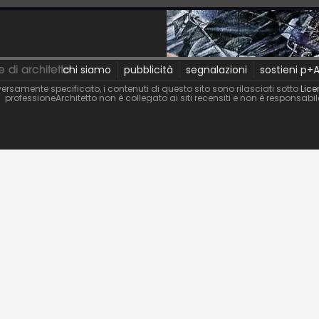
chi siamo
pubblicità
segnalazioni
sostieni p+
ersamente specificato, i contenuti di questo sito sono rilasciati sotto
Lice
professioneArchitetto non è collegato ai siti recensiti e non è responsabi