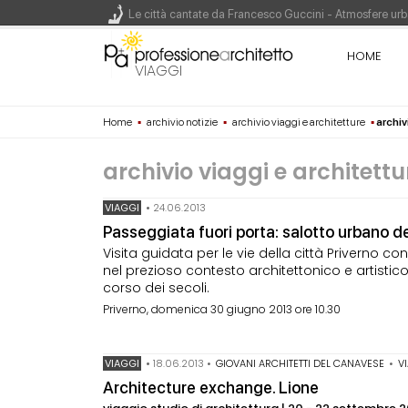
Le città cantate da Francesco Guccini - Atmosfere urba
Renzo Piano World Tour 2026, ottava edizione in parte
HOME
VIAGGI
Home
▪
archivio notizie
▪
archivio viaggi e architetture
▪
archiv
200 manifesti per i 200 anni di Carlo Collodi, creato
archivio viaggi e architett
VIAGGI
•
24.06.2013
Passeggiata fuori porta: salotto urbano de
Visita guidata per le vie della città Priverno c
nel prezioso contesto architettonico e artistico
corso dei secoli.
Priverno, domenica 30 giugno 2013 ore 10.30
VIAGGI
•
18.06.2013
•
GIOVANI ARCHITETTI DEL CANAVESE
•
V
Architecture exchange. Lione