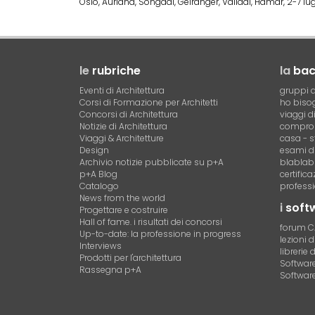
Oslo, Aurland, Songdal, Geiranger, Valldal, Hamar, 2-7 lug
le
rubriche
la
ba
Eventi di Architettura
gruppi d
Corsi di Formazione per Architetti
ho bisog
Concorsi di Architettura
viaggi d
Notizie di Architettura
compro 
Viaggi & Architetture
casa - s
Design
esami di
Archivio notizie pubblicate su p+A
blablab
p+A Blog
certific
Catalogo
professi
News from the world
i
soft
Progettare e costruire
Hall of fame. i risultati dei concorsi
forum 
Up-to-date: la professione in progress
lezioni 
Interviews
librerie 
Prodotti per l'architettura
Software 
Rassegna p+A
Software