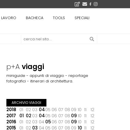
bre 2026
LAVORO
BACHECA
TOOLS
SPECIALI
La Fabbrica di ceramiche Solimene a Vietri sul Mare: un progetto nato quasi per caso - La lucertola aggrappata alla roccia, tra Wright e Gaudì, unica opera europea del visionario architetto Paolo Soleri
Osteria dell'Architetto a Marmomac con i fondatori di EMBT, Park, CZA e ELASTICOFarm - Veronafiere, dal 22 al 25 settembre 2026 · 2x4 Cfp · Ingresso gratuito · Iscrizioni aperte!
I Cantieri by LandWorks 2026, autocostruzione e vita comunitaria in Sardegna, a picco sul mare - Workshop di autocostruzione e rigenerazione urbana nell'ex borgo minerario dell'Argentiera · 3 turni
 di una mostra
p+A
viaggi
miniguide - appunti di viaggio - reportage
fotografici - itinerari di architettura.
ARCHIVIO VIAGGI
2018
01
02
03
04
05
06
07
08
09
10
11
12
2017
01
02
03
04
05
06
07
08
09
10
11
12
2016
01
02
03
04
05
06
07
08
09
10
11
12
2015
01
02
03
04
05
06
07
08
09
10
11
12