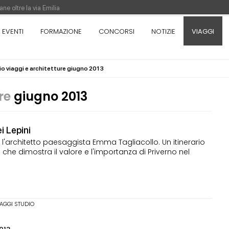
ne oltre la via Emilia
nza. Rotta verso Ovest - Europa, Stati Uniti e Canada | 22 agosto > 30 settem
EVENTI
FORMAZIONE
CONCORSI
NOTIZIE
VIAGGI
io viaggi e architetture giugno 2013
re di Pinocchio - Call di grafica promossa dal Museo MAGMA per la realizzazione
ure
giugno 2013
i Lepini
on l'architetto paesaggista Emma Tagliacollo. Un itinerario
 che dimostra il valore e l'importanza di Priverno nel
IAGGI STUDIO