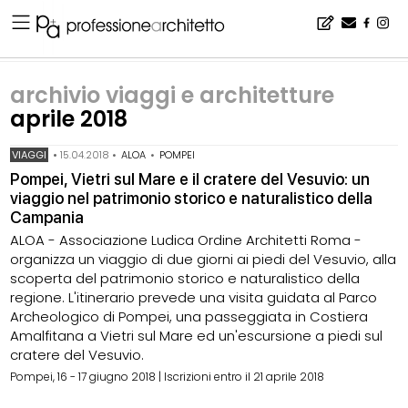
Home
▪
archivio notizie
▪
archivio viaggi e architetture
▪
archivio viaggi e architetture aprile 2018
archivio viaggi e architetture
aprile 2018
VIAGGI
•
15.04.2018
•
ALOA
•
POMPEI
Pompei, Vietri sul Mare e il cratere del Vesuvio: un
viaggio nel patrimonio storico e naturalistico della
Campania
ALOA - Associazione Ludica Ordine Architetti Roma -
organizza un viaggio di due giorni ai piedi del Vesuvio, alla
scoperta del patrimonio storico e naturalistico della
regione. L'itinerario prevede una visita guidata al Parco
Archeologico di Pompei, una passeggiata in Costiera
Amalfitana a Vietri sul Mare ed un'escursione a piedi sul
cratere del Vesuvio.
Pompei, 16 - 17 giugno 2018 | Iscrizioni entro il 21 aprile 2018