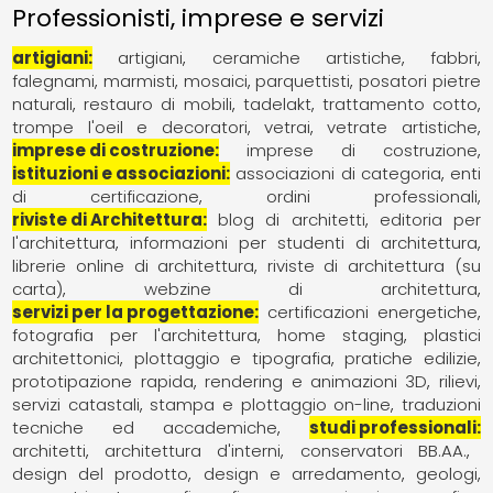
Professionisti, imprese e servizi
artigiani
artigiani
ceramiche artistiche
fabbri
falegnami
marmisti
mosaici
parquettisti
posatori pietre
naturali
restauro di mobili
tadelakt
trattamento cotto
trompe l'oeil e decoratori
vetrai
vetrate artistiche
imprese di costruzione
imprese di costruzione
istituzioni e associazioni
associazioni di categoria
enti
di certificazione
ordini professionali
riviste di Architettura
blog di architetti
editoria per
l'architettura
informazioni per studenti di architettura
librerie online di architettura
riviste di architettura (su
carta)
webzine di architettura
servizi per la progettazione
certificazioni energetiche
fotografia per l'architettura
home staging
plastici
architettonici
plottaggio e tipografia
pratiche edilizie
prototipazione rapida
rendering e animazioni 3D
rilievi
servizi catastali
stampa e plottaggio on-line
traduzioni
tecniche ed accademiche
studi professionali
architetti
architettura d'interni
conservatori BB.AA.
design del prodotto
design e arredamento
geologi