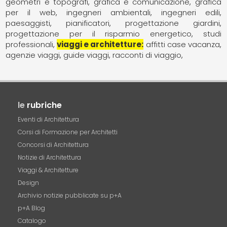
geometri e topografi
grafica e comunicazione
grafica
per il web
ingegneri ambientali
ingegneri edili
paesaggisti
pianificatori
progettazione giardini
progettazione per il risparmio energetico
studi
professionali
viaggi e architetture
affitti case vacanza
agenzie viaggi
guide viaggi
racconti di viaggio
le
rubriche
Eventi di Architettura
Corsi di Formazione per Architetti
Concorsi di Architettura
Notizie di Architettura
Viaggi & Architetture
Design
Archivio notizie pubblicate su p+A
p+A Blog
Catalogo