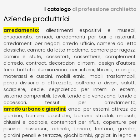
il
catalogo
di professione architetto
Aziende produttrici
arredamento
allestimenti espositivi e museali
antiquariato
armadi
arredamenti per bar e ristoranti
arredamenti per negozi
arredo ufficio
camere da letto
classiche
camere da letto moderne
camere per ragazzi
camini e stufe
casseforti
cassettiere
complementi
d'arredo
contract
decorazioni d'interni
design d'autore
ferro battuto
illuminazione per interni
librerie
maniglie
materassi e cuscini
mobili etnici
mobili trasformabili
pareti divisorie o attrezzate
poltrone e divani
salotti
scarpiere
sedie
segnaletica per interni o esterni
sistema componibili
tavoli
tende alla veneziana
tende e
accessori
tessuti per arredamento
arredo urbano e giardini
arredi per esterni
attrezzi da
giardino
barriere acustiche
barriere stradali
chioschi
chiusini e caditoie
contenitori per rifiuti
coperture per
piscine
dissuasori
edicole
fioriere
fontane
gazebo
giardini pensili e terrazze
giochi bimbi
grigliati in legno e