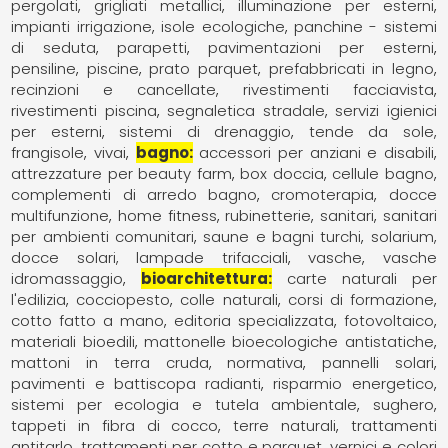
pergolati
grigliati metallici
illuminazione per esterni
impianti irrigazione
isole ecologiche
panchine - sistemi
di seduta
parapetti
pavimentazioni per esterni
pensiline
piscine
prato parquet
prefabbricati in legno
recinzioni e cancellate
rivestimenti facciavista
rivestimenti piscina
segnaletica stradale
servizi igienici
per esterni
sistemi di drenaggio
tende da sole,
frangisole
vivai
bagno
accessori per anziani e disabili
attrezzature per beauty farm
box doccia
cellule bagno
complementi di arredo bagno
cromoterapia
docce
multifunzione
home fitness
rubinetterie
sanitari
sanitari
per ambienti comunitari
saune e bagni turchi
solarium,
docce solari, lampade trifacciali
vasche
vasche
idromassaggio
bioarchitettura
carte naturali per
l'edilizia
cocciopesto
colle naturali
corsi di formazione
cotto fatto a mano
editoria specializzata
fotovoltaico
materiali bioedili
mattonelle bioecologiche antistatiche
mattoni in terra cruda
normativa
pannelli solari
pavimenti e battiscopa radianti
risparmio energetico
sistemi per ecologia e tutela ambientale
sughero
tappeti in fibra di cocco
terre naturali
trattamenti
antitarlo
trattamenti per cotto e parquet
vernici e colori