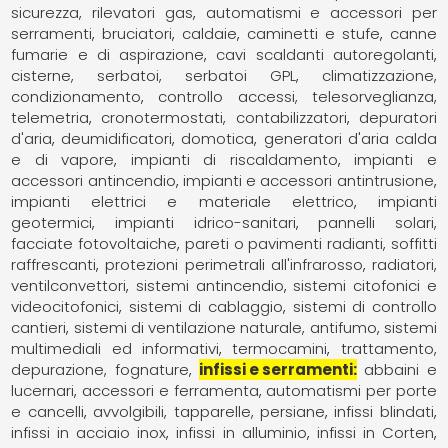
sicurezza, rilevatori gas
automatismi e accessori per
serramenti
bruciatori
caldaie
caminetti e stufe
canne
fumarie e di aspirazione
cavi scaldanti autoregolanti
cisterne, serbatoi, serbatoi GPL
climatizzazione,
condizionamento
controllo accessi, telesorveglianza,
telemetria
cronotermostati, contabilizzatori
depuratori
d'aria
deumidificatori
domotica
generatori d'aria calda
e di vapore
impianti di riscaldamento
impianti e
accessori antincendio
impianti e accessori antintrusione
impianti elettrici e materiale elettrico
impianti
geotermici
impianti idrico-sanitari
pannelli solari,
facciate fotovoltaiche
pareti o pavimenti radianti, soffitti
raffrescanti
protezioni perimetrali all'infrarosso
radiatori,
ventilconvettori
sistemi antincendio
sistemi citofonici e
videocitofonici
sistemi di cablaggio
sistemi di controllo
cantieri
sistemi di ventilazione naturale, antifumo
sistemi
multimediali ed informativi
termocamini
trattamento,
depurazione, fognature
infissi e serramenti
abbaini e
lucernari
accessori e ferramenta
automatismi per porte
e cancelli
avvolgibili, tapparelle, persiane
infissi blindati
infissi in acciaio inox
infissi in alluminio
infissi in Corten