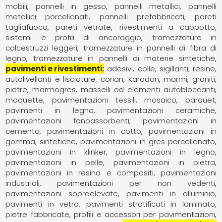
mobili
pannelli in gesso
pannelli metallici
pannelli
metallici porcellanati
pannelli prefabbricati
pareti
tagliafuoco
pareti vetrate
rivestimenti a cappotto
sistemi e profili di ancoraggio
tramezzature in
calcestruzzi leggeri
tramezzature in pannelli di fibra di
legno
tramezzature in pannelli di materie sintetiche
pavimenti e rivestimenti
adesivi, colle, sigillanti, resine
autolivellanti e lisciature
corian
Karadon
marmi, graniti,
pietre
marmogres
masselli ed elementi autobloccanti
moquette, pavimentazioni tessili
mosaico
parquet,
pavimenti in legno
pavimentazioni ceramiche
pavimentazioni fonoassorbenti
pavimentazioni in
cemento
pavimentazioni in cotto
pavimentazioni in
gomma, sintetiche
pavimentazioni in gres porcellanato
pavimentazioni in klinker
pavimentazioni in legno
pavimentazioni in pelle
pavimentazioni in pietra
pavimentazioni in resina e compositi
pavimentazioni
industriali
pavimentazioni per non vedenti
pavimentazioni sopraelevate
pavimenti in alluminio
pavimenti in vetro
pavimenti stratificati in laminato
pietre fabbricate
profili e accessori per pavimentazioni