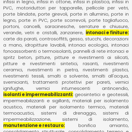
infissi in legno
infissi in ottone
infissi in plastica
infissi in
PVC
motoriduttori per tapparelle
pellicole per vetri
porte blindate
porte girevoli
porte in alluminio
porte in
legno
porte in PVC
porte scorrevoli
porte tagliafuoco
portoni, cancelli, saracinesche
serrature e chiusure
verande
vetri e cristalli
zanzariere
intonaci e finiture
carte da parati
controsoffitti
gesso, stucchi, decorazioni
a mano
idropitture lavabili
intonaci ecologici
intonaci
fonoassorbenti o termoisolanti
pannelli di rete intonaci e
spritz beton
pitture
pitture e rivestimenti ai silicati
pitture e rivestimenti sintetici
rasanti
rivestimenti
ceramici
rivestimenti in pietra
rivestimenti plastici
rivestimenti tessili
smalti a solvente
smalti all'acqua
svernicianti
trattamenti protettivi per pareti
vernici
ignifughe
vernici intumescenti antincendio
isolanti e impermeabilizzanti
geosintetici e geotessili
impermeabilizzanti e sigillanti
materiali per isolamento
acustico
materiali per isolamento termico
materiali
termoacustici
sistemi di drenaggio
sistemi di
impermeabilizzazione
sistemi di isolamento
manutenzione e restauro
bonifica amianto
consolidamento strutturale
consolidamento terreno e