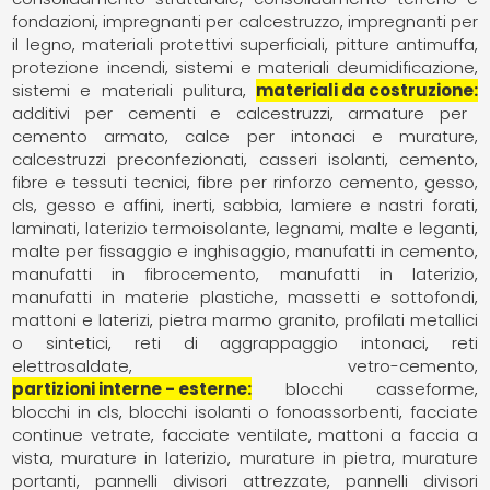
fondazioni
impregnanti per calcestruzzo
impregnanti per
il legno
materiali protettivi superficiali
pitture antimuffa
protezione incendi
sistemi e materiali deumidificazione
sistemi e materiali pulitura
materiali da costruzione
additivi per cementi e calcestruzzi
armature per
cemento armato
calce per intonaci e murature
calcestruzzi preconfezionati
casseri isolanti
cemento
fibre e tessuti tecnici
fibre per rinforzo cemento, gesso,
cls
gesso e affini
inerti, sabbia
lamiere e nastri forati
laminati
laterizio termoisolante
legnami
malte e leganti
malte per fissaggio e inghisaggio
manufatti in cemento
manufatti in fibrocemento
manufatti in laterizio
manufatti in materie plastiche
massetti e sottofondi
mattoni e laterizi
pietra marmo granito
profilati metallici
o sintetici
reti di aggrappaggio intonaci
reti
elettrosaldate
vetro-cemento
partizioni interne - esterne
blocchi casseforme
blocchi in cls
blocchi isolanti o fonoassorbenti
facciate
continue vetrate
facciate ventilate
mattoni a faccia a
vista
murature in laterizio
murature in pietra
murature
portanti
pannelli divisori attrezzate
pannelli divisori