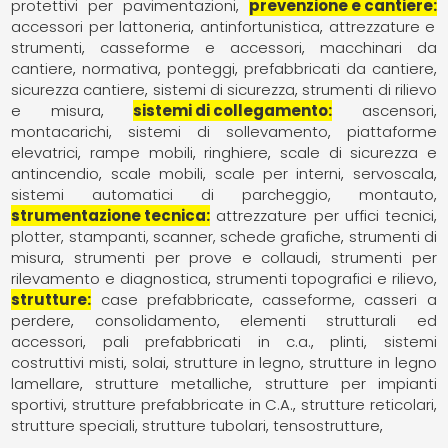
protettivi per pavimentazioni
prevenzione e cantiere
accessori per lattoneria
antinfortunistica
attrezzature e
strumenti
casseforme e accessori
macchinari da
cantiere
normativa
ponteggi
prefabbricati da cantiere
sicurezza cantiere
sistemi di sicurezza
strumenti di rilievo
e misura
sistemi di collegamento
ascensori
montacarichi, sistemi di sollevamento
piattaforme
elevatrici
rampe mobili
ringhiere
scale di sicurezza e
antincendio
scale mobili
scale per interni
servoscala
sistemi automatici di parcheggio, montauto
strumentazione tecnica
attrezzature per uffici tecnici
plotter, stampanti, scanner, schede grafiche
strumenti di
misura
strumenti per prove e collaudi
strumenti per
rilevamento e diagnostica
strumenti topografici e rilievo
strutture
case prefabbricate
casseforme, casseri a
perdere
consolidamento
elementi strutturali ed
accessori
pali prefabbricati in c.a.
plinti
sistemi
costruttivi misti
solai
strutture in legno
strutture in legno
lamellare
strutture metalliche
strutture per impianti
sportivi
strutture prefabbricate in C.A.
strutture reticolari
strutture speciali
strutture tubolari
tensostrutture