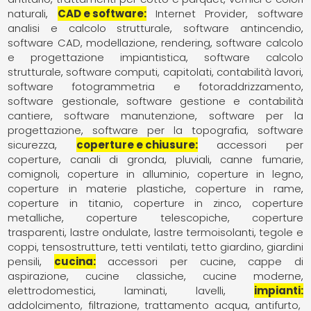
naturali
CAD e software
Internet Provider
software
analisi e calcolo strutturale
software antincendio
software CAD, modellazione, rendering
software calcolo
e progettazione impiantistica
software calcolo
strutturale
software computi, capitolati, contabilità lavori
software fotogrammetria e fotoraddrizzamento
software gestionale
software gestione e contabilità
cantiere
software manutenzione
software per la
progettazione
software per la topografia
software
sicurezza
coperture e chiusure
accessori per
coperture
canali di gronda, pluviali
canne fumarie,
comignoli
coperture in alluminio
coperture in legno
coperture in materie plastiche
coperture in rame
coperture in titanio
coperture in zinco
coperture
metalliche
coperture telescopiche
coperture
trasparenti
lastre ondulate
lastre termoisolanti
tegole e
coppi
tensostrutture
tetti ventilati
tetto giardino, giardini
pensili
cucina
accessori per cucine
cappe di
aspirazione
cucine classiche
cucine moderne
elettrodomestici
laminati
lavelli
impianti
addolcimento, filtrazione, trattamento acqua
antifurto,