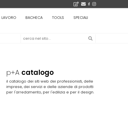
Città Osmotiche: la rigenerazione urbana attraverso suoli permeabili, gestione dell'acqua e resilienza climatica - Gli eventi INBAR al Centro Congressi La Nuvola · Ingresso gratuito
LAVORO
BACHECA
TOOLS
SPECIALI
Il museo città: a Bruxelles apre Kanal - Centre Pompidou dedicato all'arte e all'architettura - Yves Goldstein, Dg: «Il museo è tutto perché l'arte è la forza di emancipazione più straordinaria e l'architettura si occupa di costruire il futuro delle città, ma può essere niente se non è anche riflessione sul futuro dell'umanità»
Tashkent modernista è sito Unesco: dieci architetture nella World Heritage List - Dietro l'iscrizione, il lavoro del Polo di Mantova del Politecnico di Milano con lo studio GRACE
p+A
catalogo
il catalogo dei siti web dei professionisti, delle
imprese, dei servizi e delle aziende di prodotti
per l'arredamento, per l'edilizia e per il design.