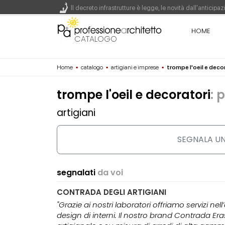
Il decreto infrastrutture è legge, le novità dall'antici
HOME
Un nuovo volto per il lungomare di Villammare - Conc
CATALOGO
L'obbligo di aggiornamento del Psc non decade se il c
Home
▪
catalogo
▪
artigiani e imprese
▪
trompe l'oeil e deco
trompe l'oeil e decoratori
: 
artigiani
SEGNALA UN
segnalati
da voi
CONTRADA DEGLI ARTIGIANI
"Grazie ai nostri laboratori offriamo servizi n
design di interni. Il nostro brand Contrada Eras