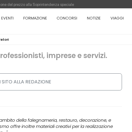
pazione del prezzo alla Soprintendenza speciale
EVENTI
FORMAZIONE
CONCORSI
NOTIZIE
VIAGGI
orso di progettazione a procedura aperta due fasi Montepremi: 18.000 euro
antiere è fermo - La pronuncia della Corte di Cassazione
ratori
professionisti, imprese e servizi.
 SITO ALLA REDAZIONE
ell’ambito della falegnameria, restauro, decorazione, e
mo offre inoltre materiali creativi per la realizzazione