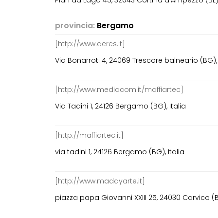
Pian da Lago 45, 32043 Cortina d'Ampezzo (BL), 
provincia:
Bergamo
[http://www.aeres.it]
Via Bonarroti 4, 24069 Trescore balneario (BG), 
[http://www.mediacom.it/maffiartec]
Via Tadini 1, 24126 Bergamo (BG), Italia
[http://maffiartec.it]
via tadini 1, 24126 Bergamo (BG), Italia
[http://www.maddyarte.it]
piazza papa Giovanni XXIII 25, 24030 Carvico (BG