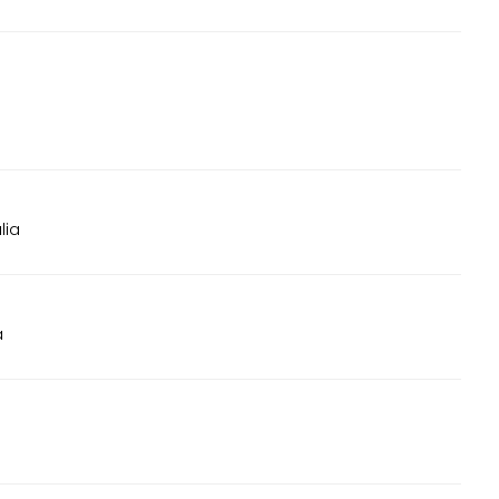
lia
a