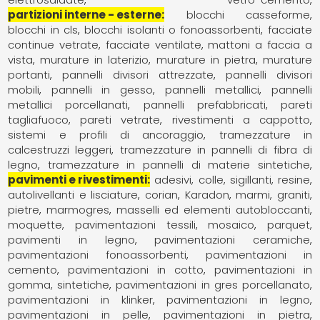
partizioni interne - esterne
blocchi casseforme
blocchi in cls
blocchi isolanti o fonoassorbenti
facciate
continue vetrate
facciate ventilate
mattoni a faccia a
vista
murature in laterizio
murature in pietra
murature
portanti
pannelli divisori attrezzate
pannelli divisori
mobili
pannelli in gesso
pannelli metallici
pannelli
metallici porcellanati
pannelli prefabbricati
pareti
tagliafuoco
pareti vetrate
rivestimenti a cappotto
sistemi e profili di ancoraggio
tramezzature in
calcestruzzi leggeri
tramezzature in pannelli di fibra di
legno
tramezzature in pannelli di materie sintetiche
pavimenti e rivestimenti
adesivi, colle, sigillanti, resine
autolivellanti e lisciature
corian
Karadon
marmi, graniti,
pietre
marmogres
masselli ed elementi autobloccanti
moquette, pavimentazioni tessili
mosaico
parquet,
pavimenti in legno
pavimentazioni ceramiche
pavimentazioni fonoassorbenti
pavimentazioni in
cemento
pavimentazioni in cotto
pavimentazioni in
gomma, sintetiche
pavimentazioni in gres porcellanato
pavimentazioni in klinker
pavimentazioni in legno
pavimentazioni in pelle
pavimentazioni in pietra