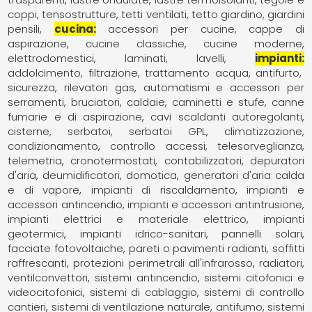
coppi
tensostrutture
tetti ventilati
tetto giardino, giardini
pensili
cucina
accessori per cucine
cappe di
aspirazione
cucine classiche
cucine moderne
elettrodomestici
laminati
lavelli
impianti
addolcimento, filtrazione, trattamento acqua
antifurto,
sicurezza, rilevatori gas
automatismi e accessori per
serramenti
bruciatori
caldaie
caminetti e stufe
canne
fumarie e di aspirazione
cavi scaldanti autoregolanti
cisterne, serbatoi, serbatoi GPL
climatizzazione,
condizionamento
controllo accessi, telesorveglianza,
telemetria
cronotermostati, contabilizzatori
depuratori
d'aria
deumidificatori
domotica
generatori d'aria calda
e di vapore
impianti di riscaldamento
impianti e
accessori antincendio
impianti e accessori antintrusione
impianti elettrici e materiale elettrico
impianti
geotermici
impianti idrico-sanitari
pannelli solari,
facciate fotovoltaiche
pareti o pavimenti radianti, soffitti
raffrescanti
protezioni perimetrali all'infrarosso
radiatori,
ventilconvettori
sistemi antincendio
sistemi citofonici e
videocitofonici
sistemi di cablaggio
sistemi di controllo
cantieri
sistemi di ventilazione naturale, antifumo
sistemi