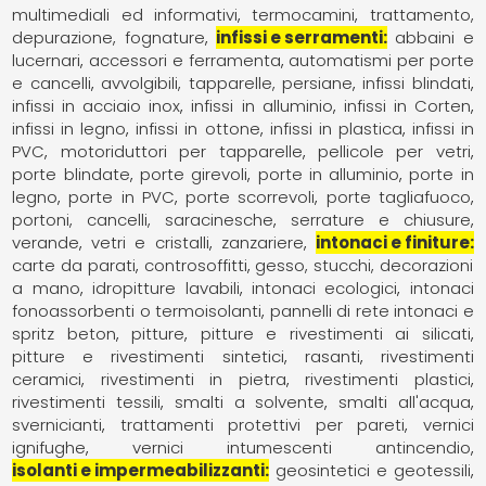
multimediali ed informativi
termocamini
trattamento,
depurazione, fognature
infissi e serramenti
abbaini e
lucernari
accessori e ferramenta
automatismi per porte
e cancelli
avvolgibili, tapparelle, persiane
infissi blindati
infissi in acciaio inox
infissi in alluminio
infissi in Corten
infissi in legno
infissi in ottone
infissi in plastica
infissi in
PVC
motoriduttori per tapparelle
pellicole per vetri
porte blindate
porte girevoli
porte in alluminio
porte in
legno
porte in PVC
porte scorrevoli
porte tagliafuoco
portoni, cancelli, saracinesche
serrature e chiusure
verande
vetri e cristalli
zanzariere
intonaci e finiture
carte da parati
controsoffitti
gesso, stucchi, decorazioni
a mano
idropitture lavabili
intonaci ecologici
intonaci
fonoassorbenti o termoisolanti
pannelli di rete intonaci e
spritz beton
pitture
pitture e rivestimenti ai silicati
pitture e rivestimenti sintetici
rasanti
rivestimenti
ceramici
rivestimenti in pietra
rivestimenti plastici
rivestimenti tessili
smalti a solvente
smalti all'acqua
svernicianti
trattamenti protettivi per pareti
vernici
ignifughe
vernici intumescenti antincendio
isolanti e impermeabilizzanti
geosintetici e geotessili