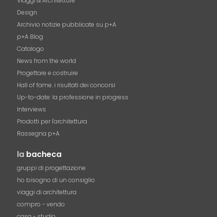
Viaggi & Architetture
Design
Archivio notizie pubblicate su p+A
p+A Blog
Catalogo
News from the world
Progettare e costruire
Hall of fame. i risultati dei concorsi
Up-to-date: la professione in progress
Interviews
Prodotti per l'architettura
Rassegna p+A
la
bacheca
gruppi di progettazione
ho bisogno di un consiglio
viaggi di architettura
compro - vendo
casa - studio