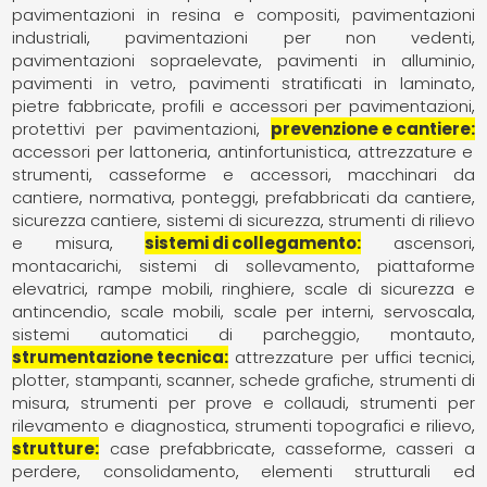
pavimentazioni in resina e compositi
pavimentazioni
industriali
pavimentazioni per non vedenti
pavimentazioni sopraelevate
pavimenti in alluminio
pavimenti in vetro
pavimenti stratificati in laminato
pietre fabbricate
profili e accessori per pavimentazioni
protettivi per pavimentazioni
prevenzione e cantiere
accessori per lattoneria
antinfortunistica
attrezzature e
strumenti
casseforme e accessori
macchinari da
cantiere
normativa
ponteggi
prefabbricati da cantiere
sicurezza cantiere
sistemi di sicurezza
strumenti di rilievo
e misura
sistemi di collegamento
ascensori
montacarichi, sistemi di sollevamento
piattaforme
elevatrici
rampe mobili
ringhiere
scale di sicurezza e
antincendio
scale mobili
scale per interni
servoscala
sistemi automatici di parcheggio, montauto
strumentazione tecnica
attrezzature per uffici tecnici
plotter, stampanti, scanner, schede grafiche
strumenti di
misura
strumenti per prove e collaudi
strumenti per
rilevamento e diagnostica
strumenti topografici e rilievo
strutture
case prefabbricate
casseforme, casseri a
perdere
consolidamento
elementi strutturali ed