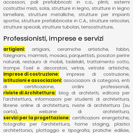
accessori
pali prefabbricati in c.a.
plinti
sistemi
costruttivi misti
solai
strutture in legno
strutture in legno
lamellare
strutture metalliche
strutture per impianti
sportivi
strutture prefabbricate in C.A.
strutture reticolari
strutture speciali
strutture tubolari
tensostrutture
Professionisti, imprese e servizi
artigiani
artigiani
ceramiche artistiche
fabbri
falegnami
marmisti
mosaici
parquettisti
posatori pietre
naturali
restauro di mobili
tadelakt
trattamento cotto
trompe l'oeil e decoratori
vetrai
vetrate artistiche
imprese di costruzione
imprese di costruzione
istituzioni e associazioni
associazioni di categoria
enti
di certificazione
ordini professionali
riviste di Architettura
blog di architetti
editoria per
l'architettura
informazioni per studenti di architettura
librerie online di architettura
riviste di architettura (su
carta)
webzine di architettura
servizi per la progettazione
certificazioni energetiche
fotografia per l'architettura
home staging
plastici
architettonici
plottaggio e tipografia
pratiche edilizie