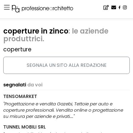
Home
▪
catalogo
▪
coperture e chiusure esterne
▪
coperture in zinco
coperture in zinco
: le aziende
produttrici.
coperture
SEGNALA UN SITO ALLA REDAZIONE
segnalati
da voi
TENSOMARKET
"Progettazione e vendita Gazebi, Tettoie per auto e
coperture professionali. Vendita online o progettazione
su misura per aziende e privati...."
TUNNEL MOBILI SRL