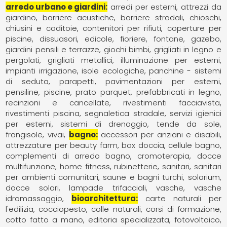
arredo urbano e giardini
arredi per esterni
attrezzi da
giardino
barriere acustiche
barriere stradali
chioschi
chiusini e caditoie
contenitori per rifiuti
coperture per
piscine
dissuasori
edicole
fioriere
fontane
gazebo
giardini pensili e terrazze
giochi bimbi
grigliati in legno e
pergolati
grigliati metallici
illuminazione per esterni
impianti irrigazione
isole ecologiche
panchine - sistemi
di seduta
parapetti
pavimentazioni per esterni
pensiline
piscine
prato parquet
prefabbricati in legno
recinzioni e cancellate
rivestimenti facciavista
rivestimenti piscina
segnaletica stradale
servizi igienici
per esterni
sistemi di drenaggio
tende da sole,
frangisole
vivai
bagno
accessori per anziani e disabili
attrezzature per beauty farm
box doccia
cellule bagno
complementi di arredo bagno
cromoterapia
docce
multifunzione
home fitness
rubinetterie
sanitari
sanitari
per ambienti comunitari
saune e bagni turchi
solarium,
docce solari, lampade trifacciali
vasche
vasche
idromassaggio
bioarchitettura
carte naturali per
l'edilizia
cocciopesto
colle naturali
corsi di formazione
cotto fatto a mano
editoria specializzata
fotovoltaico