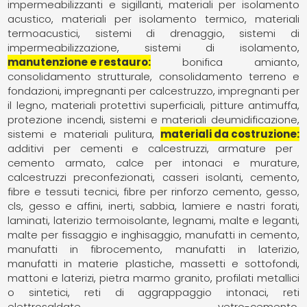
impermeabilizzanti e sigillanti
materiali per isolamento
acustico
materiali per isolamento termico
materiali
termoacustici
sistemi di drenaggio
sistemi di
impermeabilizzazione
sistemi di isolamento
manutenzione e restauro
bonifica amianto
consolidamento strutturale
consolidamento terreno e
fondazioni
impregnanti per calcestruzzo
impregnanti per
il legno
materiali protettivi superficiali
pitture antimuffa
protezione incendi
sistemi e materiali deumidificazione
sistemi e materiali pulitura
materiali da costruzione
additivi per cementi e calcestruzzi
armature per
cemento armato
calce per intonaci e murature
calcestruzzi preconfezionati
casseri isolanti
cemento
fibre e tessuti tecnici
fibre per rinforzo cemento, gesso,
cls
gesso e affini
inerti, sabbia
lamiere e nastri forati
laminati
laterizio termoisolante
legnami
malte e leganti
malte per fissaggio e inghisaggio
manufatti in cemento
manufatti in fibrocemento
manufatti in laterizio
manufatti in materie plastiche
massetti e sottofondi
mattoni e laterizi
pietra marmo granito
profilati metallici
o sintetici
reti di aggrappaggio intonaci
reti
elettrosaldate
vetro-cemento