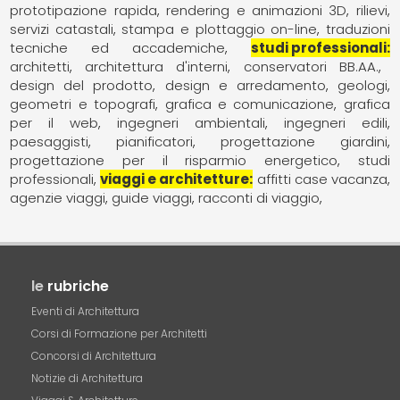
prototipazione rapida
rendering e animazioni 3D
rilievi
servizi catastali
stampa e plottaggio on-line
traduzioni
tecniche ed accademiche
studi professionali
architetti
architettura d'interni
conservatori BB.AA.
design del prodotto
design e arredamento
geologi
geometri e topografi
grafica e comunicazione
grafica
per il web
ingegneri ambientali
ingegneri edili
paesaggisti
pianificatori
progettazione giardini
progettazione per il risparmio energetico
studi
professionali
viaggi e architetture
affitti case vacanza
agenzie viaggi
guide viaggi
racconti di viaggio
le
rubriche
Eventi di Architettura
Corsi di Formazione per Architetti
Concorsi di Architettura
Notizie di Architettura