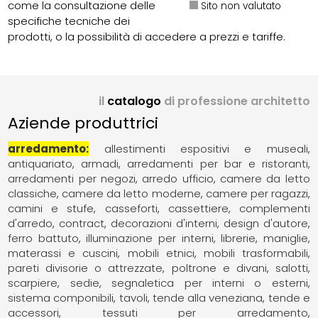
come la consultazione delle
Sito non valutato
specifiche tecniche dei
prodotti, o la possibilità di accedere a prezzi e tariffe.
il
catalogo
di professione architetto
Aziende produttrici
arredamento
allestimenti espositivi e museali
antiquariato
armadi
arredamenti per bar e ristoranti
arredamenti per negozi
arredo ufficio
camere da letto
classiche
camere da letto moderne
camere per ragazzi
camini e stufe
casseforti
cassettiere
complementi
d'arredo
contract
decorazioni d'interni
design d'autore
ferro battuto
illuminazione per interni
librerie
maniglie
materassi e cuscini
mobili etnici
mobili trasformabili
pareti divisorie o attrezzate
poltrone e divani
salotti
scarpiere
sedie
segnaletica per interni o esterni
sistema componibili
tavoli
tende alla veneziana
tende e
accessori
tessuti per arredamento