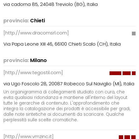
via cadorna 85, 24048 Treviolo (BG), Italia
provincia:
Chieti
[http://www.dracomsrl.com]
Via Papa Leone XIII 46, 66100 Chieti Scalo (CH), Italia
provincia:
Milano
[http://www.tegostil.com]
via Ugo Foscolo 28, 20087 Robecco Sul Naviglio (MI), Italia
Un organigramma di collegamenti studiato con cura, che
evita qualsiasi ridondanza e mantiene all'interno del layout
tutte le gerarchie di contenuto. L'approfondimento che
integra la catalogazione dei prodotti è accessibile per gradi,
dalle note sintetiche ai documenti da scaricare. Qualche
perplessità sulle scelte cromatiche.
[http://www.vmzinc.it]