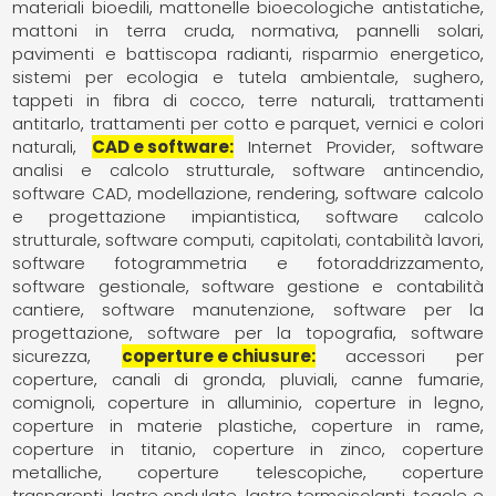
materiali bioedili
mattonelle bioecologiche antistatiche
mattoni in terra cruda
normativa
pannelli solari
pavimenti e battiscopa radianti
risparmio energetico
sistemi per ecologia e tutela ambientale
sughero
tappeti in fibra di cocco
terre naturali
trattamenti
antitarlo
trattamenti per cotto e parquet
vernici e colori
naturali
CAD e software
Internet Provider
software
analisi e calcolo strutturale
software antincendio
software CAD, modellazione, rendering
software calcolo
e progettazione impiantistica
software calcolo
strutturale
software computi, capitolati, contabilità lavori
software fotogrammetria e fotoraddrizzamento
software gestionale
software gestione e contabilità
cantiere
software manutenzione
software per la
progettazione
software per la topografia
software
sicurezza
coperture e chiusure
accessori per
coperture
canali di gronda, pluviali
canne fumarie,
comignoli
coperture in alluminio
coperture in legno
coperture in materie plastiche
coperture in rame
coperture in titanio
coperture in zinco
coperture
metalliche
coperture telescopiche
coperture
trasparenti
lastre ondulate
lastre termoisolanti
tegole e