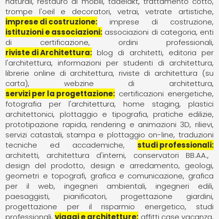
naturali
restauro di mobili
tadelakt
trattamento cotto
trompe l'oeil e decoratori
vetrai
vetrate artistiche
imprese di costruzione
imprese di costruzione
istituzioni e associazioni
associazioni di categoria
enti
di certificazione
ordini professionali
riviste di Architettura
blog di architetti
editoria per
l'architettura
informazioni per studenti di architettura
librerie online di architettura
riviste di architettura (su
carta)
webzine di architettura
servizi per la progettazione
certificazioni energetiche
fotografia per l'architettura
home staging
plastici
architettonici
plottaggio e tipografia
pratiche edilizie
prototipazione rapida
rendering e animazioni 3D
rilievi
servizi catastali
stampa e plottaggio on-line
traduzioni
tecniche ed accademiche
studi professionali
architetti
architettura d'interni
conservatori BB.AA.
design del prodotto
design e arredamento
geologi
geometri e topografi
grafica e comunicazione
grafica
per il web
ingegneri ambientali
ingegneri edili
paesaggisti
pianificatori
progettazione giardini
progettazione per il risparmio energetico
studi
professionali
viaggi e architetture
affitti case vacanza