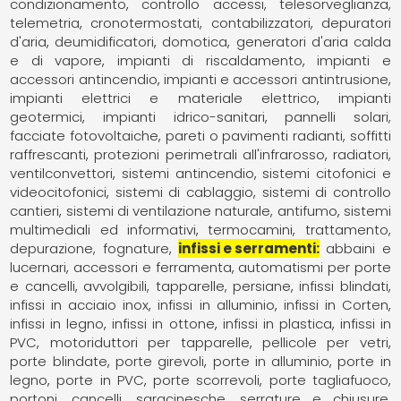
condizionamento
controllo accessi, telesorveglianza,
telemetria
cronotermostati, contabilizzatori
depuratori
d'aria
deumidificatori
domotica
generatori d'aria calda
e di vapore
impianti di riscaldamento
impianti e
accessori antincendio
impianti e accessori antintrusione
impianti elettrici e materiale elettrico
impianti
geotermici
impianti idrico-sanitari
pannelli solari,
facciate fotovoltaiche
pareti o pavimenti radianti, soffitti
raffrescanti
protezioni perimetrali all'infrarosso
radiatori,
ventilconvettori
sistemi antincendio
sistemi citofonici e
videocitofonici
sistemi di cablaggio
sistemi di controllo
cantieri
sistemi di ventilazione naturale, antifumo
sistemi
multimediali ed informativi
termocamini
trattamento,
depurazione, fognature
infissi e serramenti
abbaini e
lucernari
accessori e ferramenta
automatismi per porte
e cancelli
avvolgibili, tapparelle, persiane
infissi blindati
infissi in acciaio inox
infissi in alluminio
infissi in Corten
infissi in legno
infissi in ottone
infissi in plastica
infissi in
PVC
motoriduttori per tapparelle
pellicole per vetri
porte blindate
porte girevoli
porte in alluminio
porte in
legno
porte in PVC
porte scorrevoli
porte tagliafuoco
portoni, cancelli, saracinesche
serrature e chiusure