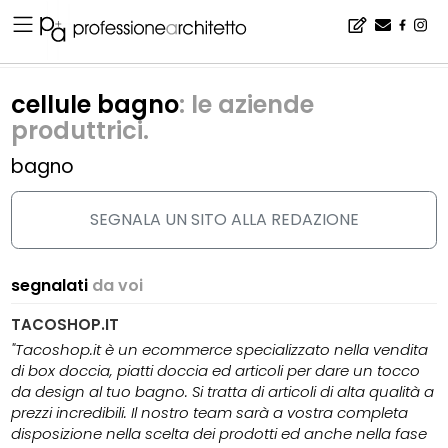
Home
▪
catalogo
▪
bagno
▪
cellule bagno
cellule bagno
: le aziende
produttrici.
bagno
SEGNALA UN SITO ALLA REDAZIONE
segnalati
da voi
TACOSHOP.IT
"Tacoshop.it è un ecommerce specializzato nella vendita
di box doccia, piatti doccia ed articoli per dare un tocco
da design al tuo bagno. Si tratta di articoli di alta qualità a
prezzi incredibili. Il nostro team sarà a vostra completa
disposizione nella scelta dei prodotti ed anche nella fase