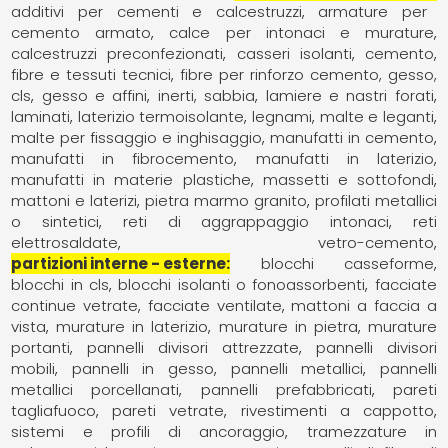
additivi per cementi e calcestruzzi
armature per
cemento armato
calce per intonaci e murature
calcestruzzi preconfezionati
casseri isolanti
cemento
fibre e tessuti tecnici
fibre per rinforzo cemento, gesso,
cls
gesso e affini
inerti, sabbia
lamiere e nastri forati
laminati
laterizio termoisolante
legnami
malte e leganti
malte per fissaggio e inghisaggio
manufatti in cemento
manufatti in fibrocemento
manufatti in laterizio
manufatti in materie plastiche
massetti e sottofondi
mattoni e laterizi
pietra marmo granito
profilati metallici
o sintetici
reti di aggrappaggio intonaci
reti
elettrosaldate
vetro-cemento
partizioni interne - esterne
blocchi casseforme
blocchi in cls
blocchi isolanti o fonoassorbenti
facciate
continue vetrate
facciate ventilate
mattoni a faccia a
vista
murature in laterizio
murature in pietra
murature
portanti
pannelli divisori attrezzate
pannelli divisori
mobili
pannelli in gesso
pannelli metallici
pannelli
metallici porcellanati
pannelli prefabbricati
pareti
tagliafuoco
pareti vetrate
rivestimenti a cappotto
sistemi e profili di ancoraggio
tramezzature in