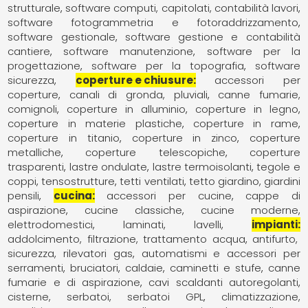
strutturale
software computi, capitolati, contabilità lavori
software fotogrammetria e fotoraddrizzamento
software gestionale
software gestione e contabilità
cantiere
software manutenzione
software per la
progettazione
software per la topografia
software
sicurezza
coperture e chiusure
accessori per
coperture
canali di gronda, pluviali
canne fumarie,
comignoli
coperture in alluminio
coperture in legno
coperture in materie plastiche
coperture in rame
coperture in titanio
coperture in zinco
coperture
metalliche
coperture telescopiche
coperture
trasparenti
lastre ondulate
lastre termoisolanti
tegole e
coppi
tensostrutture
tetti ventilati
tetto giardino, giardini
pensili
cucina
accessori per cucine
cappe di
aspirazione
cucine classiche
cucine moderne
elettrodomestici
laminati
lavelli
impianti
addolcimento, filtrazione, trattamento acqua
antifurto,
sicurezza, rilevatori gas
automatismi e accessori per
serramenti
bruciatori
caldaie
caminetti e stufe
canne
fumarie e di aspirazione
cavi scaldanti autoregolanti
cisterne, serbatoi, serbatoi GPL
climatizzazione,