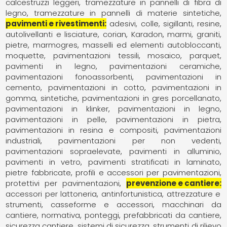
calcestruzzi leggeri
tramezzature in pannelli di fibra di
legno
tramezzature in pannelli di materie sintetiche
pavimenti e rivestimenti
adesivi, colle, sigillanti, resine
autolivellanti e lisciature
corian
Karadon
marmi, graniti,
pietre
marmogres
masselli ed elementi autobloccanti
moquette, pavimentazioni tessili
mosaico
parquet,
pavimenti in legno
pavimentazioni ceramiche
pavimentazioni fonoassorbenti
pavimentazioni in
cemento
pavimentazioni in cotto
pavimentazioni in
gomma, sintetiche
pavimentazioni in gres porcellanato
pavimentazioni in klinker
pavimentazioni in legno
pavimentazioni in pelle
pavimentazioni in pietra
pavimentazioni in resina e compositi
pavimentazioni
industriali
pavimentazioni per non vedenti
pavimentazioni sopraelevate
pavimenti in alluminio
pavimenti in vetro
pavimenti stratificati in laminato
pietre fabbricate
profili e accessori per pavimentazioni
protettivi per pavimentazioni
prevenzione e cantiere
accessori per lattoneria
antinfortunistica
attrezzature e
strumenti
casseforme e accessori
macchinari da
cantiere
normativa
ponteggi
prefabbricati da cantiere
sicurezza cantiere
sistemi di sicurezza
strumenti di rilievo