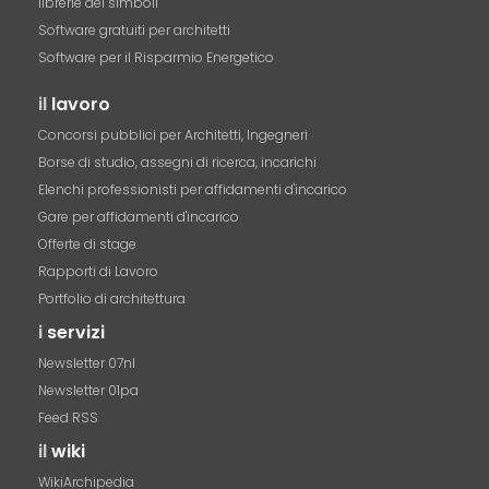
librerie dei simboli
Software gratuiti per architetti
Software per il Risparmio Energetico
il
lavoro
Concorsi pubblici per Architetti, Ingegneri
Borse di studio, assegni di ricerca, incarichi
Elenchi professionisti per affidamenti d'incarico
Gare per affidamenti d'incarico
Offerte di stage
Rapporti di Lavoro
Portfolio di architettura
i
servizi
Newsletter 07nl
Newsletter 01pa
Feed RSS
il
wiki
WikiArchipedia