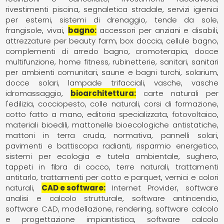
rivestimenti piscina
segnaletica stradale
servizi igienici
per esterni
sistemi di drenaggio
tende da sole,
frangisole
vivai
bagno
accessori per anziani e disabili
attrezzature per beauty farm
box doccia
cellule bagno
complementi di arredo bagno
cromoterapia
docce
multifunzione
home fitness
rubinetterie
sanitari
sanitari
per ambienti comunitari
saune e bagni turchi
solarium,
docce solari, lampade trifacciali
vasche
vasche
idromassaggio
bioarchitettura
carte naturali per
l'edilizia
cocciopesto
colle naturali
corsi di formazione
cotto fatto a mano
editoria specializzata
fotovoltaico
materiali bioedili
mattonelle bioecologiche antistatiche
mattoni in terra cruda
normativa
pannelli solari
pavimenti e battiscopa radianti
risparmio energetico
sistemi per ecologia e tutela ambientale
sughero
tappeti in fibra di cocco
terre naturali
trattamenti
antitarlo
trattamenti per cotto e parquet
vernici e colori
naturali
CAD e software
Internet Provider
software
analisi e calcolo strutturale
software antincendio
software CAD, modellazione, rendering
software calcolo
e progettazione impiantistica
software calcolo