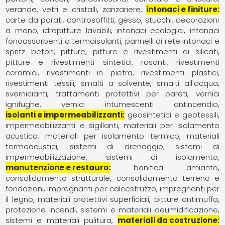
verande
vetri e cristalli
zanzariere
intonaci e finiture
carte da parati
controsoffitti
gesso, stucchi, decorazioni
a mano
idropitture lavabili
intonaci ecologici
intonaci
fonoassorbenti o termoisolanti
pannelli di rete intonaci e
spritz beton
pitture
pitture e rivestimenti ai silicati
pitture e rivestimenti sintetici
rasanti
rivestimenti
ceramici
rivestimenti in pietra
rivestimenti plastici
rivestimenti tessili
smalti a solvente
smalti all'acqua
svernicianti
trattamenti protettivi per pareti
vernici
ignifughe
vernici intumescenti antincendio
isolanti e impermeabilizzanti
geosintetici e geotessili
impermeabilizzanti e sigillanti
materiali per isolamento
acustico
materiali per isolamento termico
materiali
termoacustici
sistemi di drenaggio
sistemi di
impermeabilizzazione
sistemi di isolamento
manutenzione e restauro
bonifica amianto
consolidamento strutturale
consolidamento terreno e
fondazioni
impregnanti per calcestruzzo
impregnanti per
il legno
materiali protettivi superficiali
pitture antimuffa
protezione incendi
sistemi e materiali deumidificazione
sistemi e materiali pulitura
materiali da costruzione