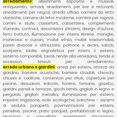
arredamento
allestimenti espositivi e museali
antiquariato
armadi
arredamenti per bar e ristoranti
arredamenti per negozi
arredo ufficio
camere da letto
classiche
camere da letto moderne
camere per ragazzi
camini e stufe
casseforti
cassettiere
complementi
d'arredo
contract
decorazioni d'interni
design d'autore
ferro battuto
illuminazione per interni
librerie
maniglie
materassi e cuscini
mobili etnici
mobili trasformabili
pareti divisorie o attrezzate
poltrone e divani
salotti
scarpiere
sedie
segnaletica per interni o esterni
sistema componibili
tavoli
tende alla veneziana
tende e
accessori
tessuti per arredamento
arredo urbano e giardini
arredi per esterni
attrezzi da
giardino
barriere acustiche
barriere stradali
chioschi
chiusini e caditoie
contenitori per rifiuti
coperture per
piscine
dissuasori
edicole
fioriere
fontane
gazebo
giardini pensili e terrazze
giochi bimbi
grigliati in legno e
pergolati
grigliati metallici
illuminazione per esterni
impianti irrigazione
isole ecologiche
panchine - sistemi
di seduta
parapetti
pavimentazioni per esterni
pensiline
piscine
prato parquet
prefabbricati in legno
recinzioni e cancellate
rivestimenti facciavista