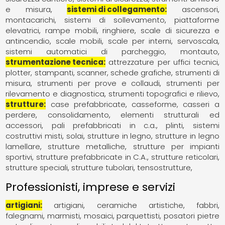
e misura
sistemi di collegamento
ascensori
montacarichi, sistemi di sollevamento
piattaforme
elevatrici
rampe mobili
ringhiere
scale di sicurezza e
antincendio
scale mobili
scale per interni
servoscala
sistemi automatici di parcheggio, montauto
strumentazione tecnica
attrezzature per uffici tecnici
plotter, stampanti, scanner, schede grafiche
strumenti di
misura
strumenti per prove e collaudi
strumenti per
rilevamento e diagnostica
strumenti topografici e rilievo
strutture
case prefabbricate
casseforme, casseri a
perdere
consolidamento
elementi strutturali ed
accessori
pali prefabbricati in c.a.
plinti
sistemi
costruttivi misti
solai
strutture in legno
strutture in legno
lamellare
strutture metalliche
strutture per impianti
sportivi
strutture prefabbricate in C.A.
strutture reticolari
strutture speciali
strutture tubolari
tensostrutture
Professionisti, imprese e servizi
artigiani
artigiani
ceramiche artistiche
fabbri
falegnami
marmisti
mosaici
parquettisti
posatori pietre