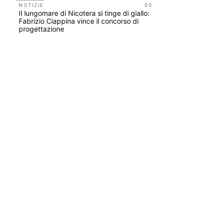
NOTIZIE
03
Il lungomare di Nicotera si tinge di giallo:
EVENTI
Fabrizio Ciappina vince il concorso di
Vittorio Gi
progettazione
dell'impos
Piombino 