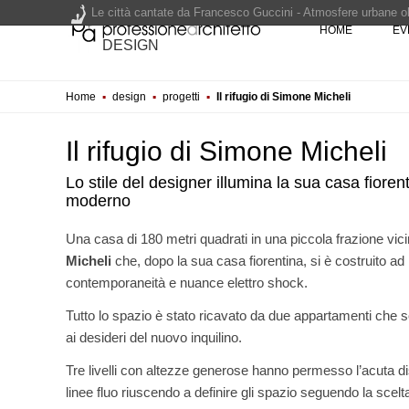
Le città cantate da Francesco Guccini - Atmosfere urbane olt
HOME
EV
Renzo Piano World Tour 2026, ottava edizione in partenza. 
DESIGN
Home
▪
design
▪
progetti
▪
Il rifugio di Simone Micheli
200 manifesti per i 200 anni di Carlo Collodi, creatore di 
Il rifugio di Simone Micheli
Lo stile del designer illumina la sua casa fiore
moderno
Una casa di 180 metri quadrati in una piccola frazione vicin
Micheli
che, dopo la sua casa fiorentina, si è costruito ad
EVENTI
Con Carlo Scarpa lungo l'Italia:
contemporaneità e nuance elettro shock.
appuntamenti tra Palermo, Ver
Venezia
Tutto lo spazio è stato ricavato da due appartamenti che so
ai desideri del nuovo inquilino.
UP-TO-DATE
Riforma delle professioni, ok a
Tre livelli con altezze generose hanno permesso l’acuta 
novità su abilitazione, compet
tirocini ed equo compenso
linee fluo riuscendo a definire gli spazio seguendo la scelta 