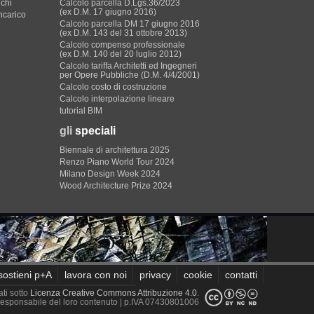
ichi
Calcolo parcella D.Lgs.36/2023
(ex D.M. 17 giugno 2016)
incarico
Calcolo parcella DM 17 giugno 2016
(ex D.M. 143 del 31 ottobre 2013)
Calcolo compenso professionale
(ex D.M. 140 del 20 luglio 2012)
Calcolo tariffa Architetti ed Ingegneri
per Opere Pubbliche (D.M. 4/4/2001)
Calcolo costo di costruzione
Calcolo interpolazione lineare
tutorial BIM
gli
speciali
Biennale di architettura 2025
Renzo Piano World Tour 2024
Milano Design Week 2024
Wood Architecture Prize 2024
sostieni p+A
lavora con noi
privacy
cookie
contatti
ati sotto
Licenza Creative Commons Attribuzione 4.0
.
è responsabile del loro contenuto
| p.IVA 07430801006