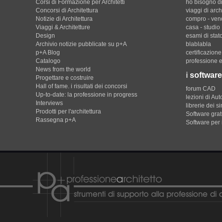
Corsi di Formazione per Architetti
ho bisogno di
Concorsi di Architettura
viaggi di arch
Notizie di Architettura
compro - ven
Viaggi & Architetture
casa - studio
Design
esami di stat
Archivio notizie pubblicate su p+A
blablabla
p+A Blog
certificazion
Catalogo
professione e
News from the world
i
software
Progettare e costruire
Hall of fame. i risultati dei concorsi
forum CAD
Up-to-date: la professione in progress
lezioni di Au
Interviews
librerie dei s
Prodotti per l'architettura
Software gratu
Rassegna p+A
Software per 