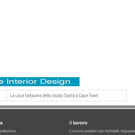
La casa fantasma dello studio Saota a Cape Town
a
il
lavoro
gettazione
Concorsi pubblici per Architetti, Ingegner