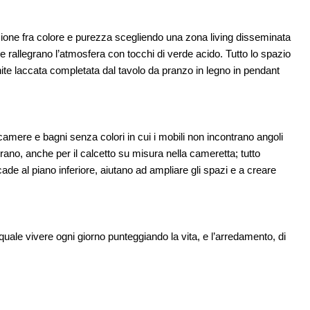
EVENTI
12
Osteria dell'Architetto a Marmomac con i
09
are per
fondatori di EMBT, Park, CZA e
one fra colore e purezza scegliendo una zona living disseminata
er servizi
ELASTICOFarm
 rallegrano l’atmosfera con tocchi di verde acido. Tutto lo spazio
hite laccata completata dal tavolo da pranzo in legno in pendant
amere e bagni senza colori in cui i mobili non incontrano angoli
ano, anche per il calcetto su misura nella cameretta; tutto
ade al piano inferiore, aiutano ad ampliare gli spazi e a creare
quale vivere ogni giorno punteggiando la vita, e l’arredamento, di