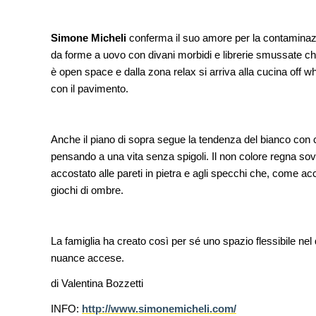
UP-TO-DATE
L'Agenzia del Demanio lancia g
Simone Micheli
conferma il suo amore per la contaminazi
accordi quadro da 219 milioni p
di architettura
da forme a uovo con divani morbidi e librerie smussate che
è open space e dalla zona relax si arriva alla cucina off w
con il pavimento.
Anche il piano di sopra segue la tendenza del bianco con c
pensando a una vita senza spigoli. Il non colore regna sovr
accostato alle pareti in pietra e agli specchi che, come acc
giochi di ombre.
La famiglia ha creato così per sé uno spazio flessibile nel 
nuance accese.
di Valentina Bozzetti
INFO:
http://www.simonemicheli.com/