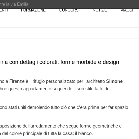
re la via Emilia
ENTI
FORMAZIONE
CONCORSI
NOTIZIE
VIAGGI
Rotta verso Ovest - Europa, Stati Uniti e Canada | 22 agosto > 30 settembre 
Pinocchio - Call di grafica promossa dal Museo MAGMA per la realizzazione di 
ntina con dettagli colorati, forme morbide e design
o a Firenze è il rifugio personalizzato per l’architetto
Simone
 hoc questo appartamento seguendo il suo stile fatto di
07
EVENTI
10
 tre
Città Osmotiche: la rigenerazione urbana
ona e
attraverso suoli permeabili, gestione
dell'acqua e resilienza climatica
no stati uniti demolendo tutto ciò che c’era prima per far spazio
08
NOTIZIE
11
l Senato:
Tashkent modernista è sito Unesco: dieci
disposizione dell’arredamento che segue forme geometriche e
enze,
architetture nella World Heritage List
del colore principale di tutta la casa: il bianco.