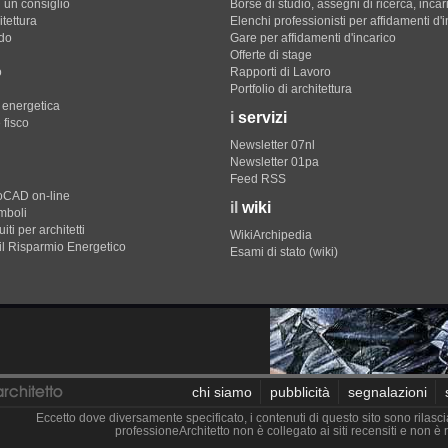
 un consiglio
Borse di studio, assegni di ricerca, incar
itettura
Elenchi professionisti per affidamenti d'
do
Gare per affidamenti d'incarico
Offerte di stage
o
Rapporti di Lavoro
Portfolio di architettura
e energetica
i
servizi
 fisco
Newsletter 07nl
Newsletter 01pa
Feed RSS
toCAD on-line
il
wiki
imboli
iti per architetti
WikiArchipedia
il Risparmio Energetico
Esami di stato (wiki)
chi siamo
pubblicità
segnalazioni
Eccetto dove diversamente specificato, i contenuti di questo sito sono rilasci
professioneArchitetto non è collegato ai siti recensiti e non 