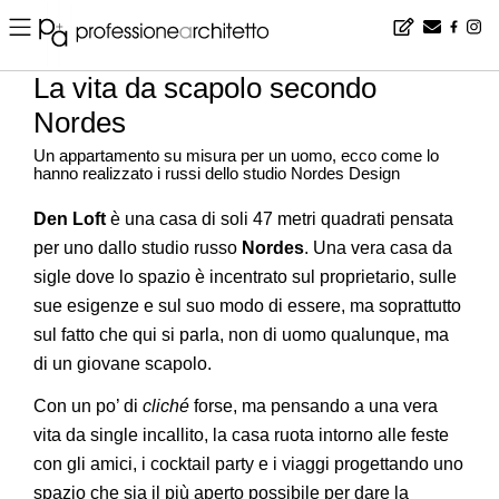
Home
▪
design
▪
progetti
▪
La vita da scapolo secondo Nordes
La vita da scapolo secondo
Nordes
Un appartamento su misura per un uomo, ecco come lo
hanno realizzato i russi dello studio Nordes Design
Den Loft
è una casa di soli 47 metri quadrati pensata
per uno dallo studio russo
Nordes
. Una vera casa da
sigle dove lo spazio è incentrato sul proprietario, sulle
sue esigenze e sul suo modo di essere, ma soprattutto
sul fatto che qui si parla, non di uomo qualunque, ma
di un giovane scapolo.
Con un po’ di
cliché
forse, ma pensando a una vera
vita da single incallito, la casa ruota intorno alle feste
con gli amici, i cocktail party e i viaggi progettando uno
spazio che sia il più aperto possibile per dare la