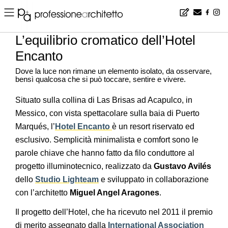
Home
▪
design
▪
progetti
▪
L’equilibrio cromatico dell’Hotel Encanto
L’equilibrio cromatico dell’Hotel
Encanto
Dove la luce non rimane un elemento isolato, da osservare,
bensì qualcosa che si può toccare, sentire e vivere.
Situato sulla collina di Las Brisas ad Acapulco, in
Messico, con vista spettacolare sulla baia di Puerto
Marqués, l’
Hotel Encanto
è un resort riservato ed
esclusivo. Semplicità minimalista e comfort sono le
parole chiave che hanno fatto da filo conduttore al
progetto illuminotecnico, realizzato da
Gustavo Avilés
dello
Studio Lighteam
e sviluppato in collaborazione
con l’architetto
Miguel Angel Aragones
.
Il progetto dell’Hotel, che ha ricevuto nel 2011 il premio
di merito assegnato dalla
International Association