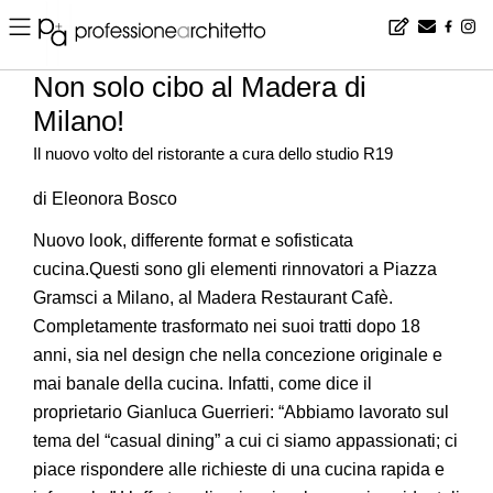
Home
▪
design
▪
progetti
▪
Non solo cibo al Madera di Milano!
Non solo cibo al Madera di
Milano!
Il nuovo volto del ristorante a cura dello studio R19
di Eleonora Bosco
Nuovo look, differente format e sofisticata
cucina.Questi sono gli elementi rinnovatori a Piazza
Gramsci a Milano, al Madera Restaurant Cafè.
Completamente trasformato nei suoi tratti dopo 18
anni, sia nel design che nella concezione originale e
mai banale della cucina. Infatti, come dice il
proprietario Gianluca Guerrieri: “Abbiamo lavorato sul
tema del “casual dining” a cui ci siamo appassionati; ci
piace rispondere alle richieste di una cucina rapida e