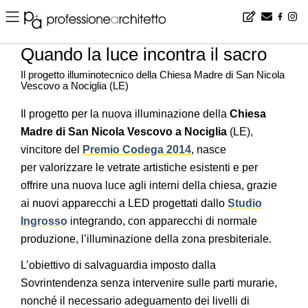
Home
▪
design
▪
progetti
▪
Quando la luce incontra il sacro
Quando la luce incontra il sacro
Il progetto illuminotecnico della Chiesa Madre di San Nicola
Vescovo a Nociglia (LE)
Il progetto per la nuova illuminazione della
Chiesa
Madre di San Nicola Vescovo a Nociglia
(LE),
vincitore del
Premio Codega 2014
, nasce
per valorizzare le vetrate artistiche esistenti e per
offrire una nuova luce agli interni della chiesa, grazie
ai nuovi apparecchi a LED progettati dallo
Studio
Ingrosso
integrando, con apparecchi di normale
produzione, l’illuminazione della zona presbiteriale.
L’obiettivo di salvaguardia imposto dalla
Sovrintendenza senza intervenire sulle parti murarie,
nonché il necessario adeguamento dei livelli di