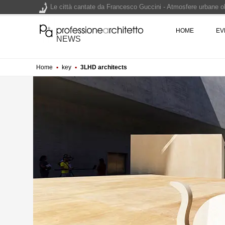
Le città cantate da Francesco Guccini - Atmosfere urbane olt
Renzo Piano World Tour 2026, ottava edizione in partenza. 
HOME
EV
NEWS
Home
▪
key
▪
3LHD architects
200 manifesti per i 200 anni di Carlo Collodi, creatore di 