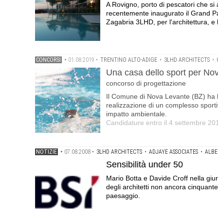
A Rovigno, porto di pescatori che si a
recentemente inaugurato il Grand Par
Zagabria 3LHD, per l'architettura, e lo
CONCORSI
•
01.08.2019
•
TRENTINO ALTO-ADIGE
•
3LHD ARCHITECTS
•
Una casa dello sport per No
concorso di progettazione
Il Comune di Nova Levante (BZ) ha b
realizzazione di un complesso sporti
impatto ambientale.
Candidature entro il 4 settembre 20
NOTIZIE
•
07.08.2008
•
3LHD ARCHITECTS
•
ADJAYE ASSOCIATES
•
ALBE
Sensibilità under 50
Mario Botta e Davide Croff nella giu
degli architetti non ancora cinquante
paesaggio.