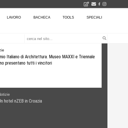
2026
LAVORO
BACHECA
TOOLS
SPECIALI
La Fabbrica di ceramiche Solimene a Vietri sul Mare: un progetto nato quasi per caso - La lucertola aggrappata alla roccia, tra Wright e Gaudì, unica opera europea del visionario architetto Paolo Soleri
Osteria dell'Architetto a Marmomac con i fondatori di EMBT, Park, CZA e ELASTICOFarm - Veronafiere, dal 22 al 25 settembre 2026 · 2x4 Cfp · Ingresso gratuito · Iscrizioni aperte!
I Cantieri by LandWorks 2026, autocostruzione e vita comunitaria in Sardegna, a picco sul mare - Workshop di autocostruzione e rigenerazione urbana nell'ex borgo minerario dell'Argentiera · 3 turni
una mostra
zie
io Italiano di Architettura. Museo MAXXI e Triennale
no presentano tutti i vincitori
otizie
Un hotel nZEB in Croazia