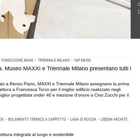
'architettura integrata al luogo e sostenibile
e Milano presentano tutti i vincitori
ogettazione
•
FONDAZIONE MAXXI
•
TRIENNALE MILANO
•
YAP MAXXI
ra. Museo MAXXI e Triennale Milano presentano tutti i
nato a Renzo Piano, MAXXI e Triennale Milano assegnano la prima
ettura a Francesca Torzo per il miglior edificio realizzato negli
miglior progettista under 40 e mezione d'onore a Cino Zucchi per il
EN
•
ISOLAMENTO TERMICO A CAPPOTTO
•
LANA DI ROCCIA
•
LISSONI ARCHITETTURA
ttura integrata al luogo e sostenibile