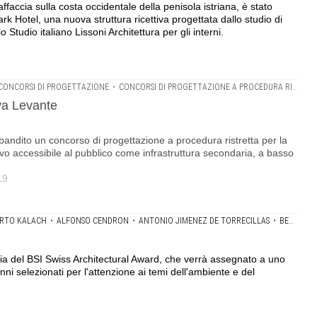
ffaccia sulla costa occidentale della penisola istriana, è stato
k Hotel, una nuova struttura ricettiva progettata dallo studio di
 Studio italiano Lissoni Architettura per gli interni.
CONCORSI DI PROGETTAZIONE
•
CONCORSI DI PROGETTAZIONE A PROCEDURA RISTRETTA
va Levante
andito un concorso di progettazione a procedura ristretta per la
vo accessibile al pubblico come infrastruttura secondaria, a basso
19
RTO KALACH
•
ALFONSO CENDRON
•
ANTONIO JIMENEZ DE TORRECILLAS
•
BENIAMINO SERVINO
ria del BSI Swiss Architectural Award, che verrà assegnato a uno
nni selezionati per l'attenzione ai temi dell'ambiente e del