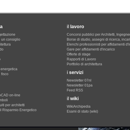
a
il
lavoro
gettazione
Concorsi pubblici per Architetti, Ingegner
 un consiglio
Borse di studio, assegni di ricerca, incar
itettura
Elenchi professionisti per affidamenti d'
do
Gare per affidamenti d'incarico
Offerte di stage
o
Rapporti di Lavoro
Portfolio di architettura
e energetica
i
servizi
 fisco
Newsletter 07nl
Newsletter 01pa
Feed RSS
toCAD on-line
il
wiki
imboli
iti per architetti
WikiArchipedia
il Risparmio Energetico
Esami di stato (wiki)