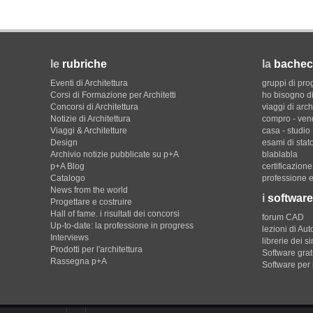
le
rubriche
la
bachec
Eventi di Architettura
gruppi di pro
Corsi di Formazione per Architetti
ho bisogno di
Concorsi di Architettura
viaggi di arch
Notizie di Architettura
compro - ven
Viaggi & Architetture
casa - studio
Design
esami di stat
Archivio notizie pubblicate su p+A
blablabla
p+A Blog
certificazion
Catalogo
professione e
News from the world
i
software
Progettare e costruire
Hall of fame. i risultati dei concorsi
forum CAD
Up-to-date: la professione in progress
lezioni di Au
Interviews
librerie dei s
Prodotti per l'architettura
Software gratu
Rassegna p+A
Software per 