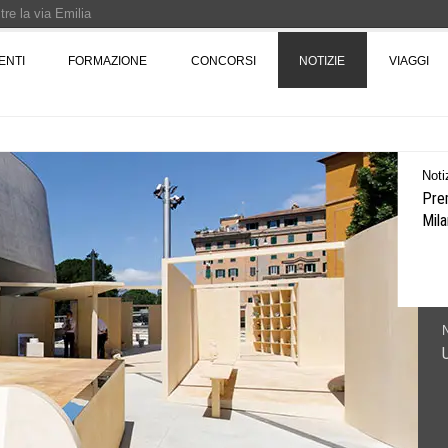
re la via Emilia
Rotta verso Ovest - Europa, Stati Uniti e Canada | 22 agosto > 30 settembre 
ENTI
FORMAZIONE
CONCORSI
NOTIZIE
VIAGGI
Pinocchio - Call di grafica promossa dal Museo MAGMA per la realizzazione di 
Noti
Prem
Mila
N