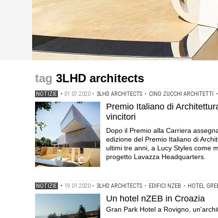
progetti
progetti
concorsi
Un hotel nZEB in Croazia .Gran Park Hotel a Rovigno, un
Premio Italiano di Architettura. Museo MAXXI e Triennal
Una casa dello sport per Nova Levante .concorso di pr
3LHD architects
NOTIZIE
•
01.07.2020
•
3LHD ARCHITECTS
•
CINO ZUCCHI ARCHITETTI
Premio Italiano di Architettu
vincitori
Dopo il Premio alla Carriera asseg
edizione del Premio Italiano di Archit
ultimi tre anni, a Lucy Styles come 
progetto Lavazza Headquarters.
NOTIZIE
•
19.01.2020
•
3LHD ARCHITECTS
•
EDIFICI NZEB
•
HOTEL GRE
Un hotel nZEB in Croazia
Gran Park Hotel a Rovigno, un'archite