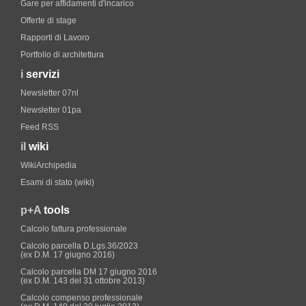
Gare per affidamenti d'incarico
Offerte di stage
Rapporti di Lavoro
Portfolio di architettura
i
servizi
Newsletter 07nl
Newsletter 01pa
Feed RSS
il
wiki
WikiArchipedia
Esami di stato (wiki)
p+A
tools
Calcolo fattura professionale
Calcolo parcella D.Lgs.36/2023
(ex D.M. 17 giugno 2016)
Calcolo parcella DM 17 giugno 2016
(ex D.M. 143 del 31 ottobre 2013)
Calcolo compenso professionale