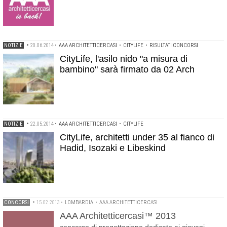
NOTIZIE
•
20.06.2014
•
AAA ARCHITETTICERCASI
•
CITYLIFE
•
RISULTATI CONCORSI
CityLife, l'asilo nido "a misura di
bambino" sarà firmato da 02 Arch
NOTIZIE
•
22.05.2014
•
AAA ARCHITETTICERCASI
•
CITYLIFE
CityLife, architetti under 35 al fianco di
Hadid, Isozaki e Libeskind
CONCORSI
•
15.02.2013
•
LOMBARDIA
•
AAA ARCHITETTICERCASI
AAA Architetticercasi™ 2013