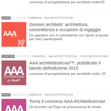
concorso di progettazione per architetti under33
EVENTI
•
11.02.2016
•
LOMBARDIA
•
AAA ARCHITETTICERCASI
Giovani architetti: architettura,
committenza e occasioni di ingaggio
Un aperitivo con il committente con Spritz al tavolo
per tutti i partecipanti
CONCORSI
•
03.11.2015
•
LOMBARDIA
•
AAA ARCHITETTICERCASI
•
CONCORSI PER GIOVANI PROGETTISTI
AAA architetticercasi™, pubblicato il
bando dell'edizione 2015
concorso di progettazione per architetti under 32
EVENTI
•
04.07.2015
•
LOMBARDIA
•
AAA ARCHITETTICERCASI
Torna il concorso AAA Architetticercasi
Un incontro ad Expo ne preannuncia le novità