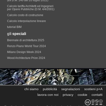
(ex D.M. 140 del 20 luglio 2012)
Calcolo tariffa Architetti ed Ingegneri
per Opere Pubbliche (D.M. 4/4/2001)
Calcolo costo di costruzione
Calcolo interpolazione lineare
tutorial BIM
gli
speciali
Biennale di architettura 2025
Renzo Piano World Tour 2024
Milano Design Week 2024
Wood Architecture Prize 2024
chi siamo
pubblicità
segnalazioni
sostieni p+A
lavora con noi
privacy
cookie
contatti