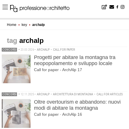
Home
▪
key
▪
archalp
archalp
CONCORSI
•
23.03.2026
•
ARCHALP
•
CALL FOR PAPER
Progetti per abitare la montagna tra
neopopolamento e sviluppo locale
Call for paper - ArchAlp 17
CONCORSI
•
12.11.2025
•
ARCHALP
•
ARCHITETTURA DI MONTAGNA
•
CALL FOR ARTICLES
Oltre overtourism e abbandono: nuovi
modi di abitare la montagna
Call for paper · ArchAlp 16