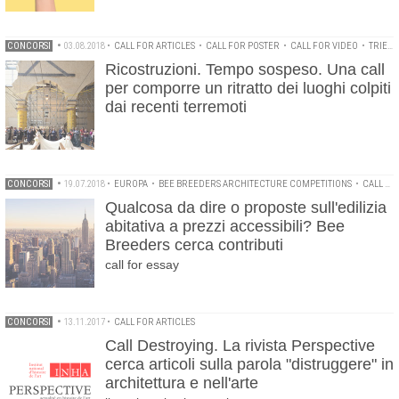
CONCORSI
•
03.08.2018
•
CALL FOR ARTICLES
•
CALL FOR POSTER
•
CALL FOR VIDEO
•
TRIENNALE DI MILANO
Ricostruzioni. Tempo sospeso. Una call
per comporre un ritratto dei luoghi colpiti
dai recenti terremoti
CONCORSI
•
19.07.2018
•
EUROPA
•
BEE BREEDERS ARCHITECTURE COMPETITIONS
•
CALL FOR ARTICLES
Qualcosa da dire o proposte sull'edilizia
abitativa a prezzi accessibili? Bee
Breeders cerca contributi
call for essay
CONCORSI
•
13.11.2017
•
CALL FOR ARTICLES
Call Destroying. La rivista Perspective
cerca articoli sulla parola "distruggere" in
architettura e nell'arte