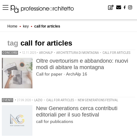
Home
▪
key
▪
call for articles
call for articles
CONCORSI
•
12.11.2025
•
ARCHALP
•
ARCHITETTURA DI MONTAGNA
•
CALL FOR ARTICLES
Oltre overtourism e abbandono: nuovi
modi di abitare la montagna
Call for paper · ArchAlp 16
EVENTI
•
27.09.2020
•
LAZIO
•
CALL FOR ARTICLES
•
NEW GENERATIONS FESTIVAL
New Generations cerca contributi
editoriali per il suo festival
call for publications