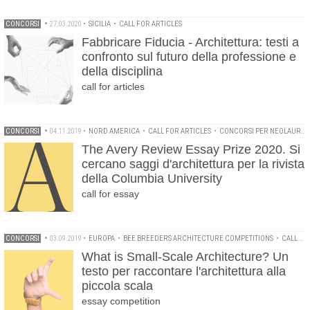
CONCORSI
•
27.03.2020
•
SICILIA
•
CALL FOR ARTICLES
Fabbricare Fiducia - Architettura: testi a
confronto sul futuro della professione e
della disciplina
call for articles
CONCORSI
•
04.11.2019
•
NORD AMERICA
•
CALL FOR ARTICLES
•
CONCORSI PER NEOLAUREATI
The Avery Review Essay Prize 2020. Si
cercano saggi d'architettura per la rivista
della Columbia University
call for essay
CONCORSI
•
03.09.2019
•
EUROPA
•
BEE BREEDERS ARCHITECTURE COMPETITIONS
•
CALL FOR ARTICLES
What is Small-Scale Architecture? Un
testo per raccontare l'architettura alla
piccola scala
essay competition