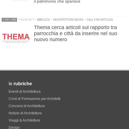
il patrimonio che sparisce
CONCORSI
•
06.09.2017
•
ABRUZZO
•
ARCHITETTURA SACRA
•
CALL FOR ARTICLES
Thema cerca articoli sul rapporto tra
parrocchia e città da inserire nel suo
nuovo numero
le
rubriche
Eventi di Architettura
Corsi di Formazione per Architetti
Concorsi di Architettura
Notizie di Architettura
Viaggi & Architetture
Design