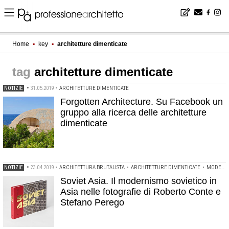
Home
▪
key
▪
architetture dimenticate
architetture dimenticate
NOTIZIE
•
31.05.2019
•
ARCHITETTURE DIMENTICATE
Forgotten Architecture. Su Facebook un
gruppo alla ricerca delle architetture
dimenticate
NOTIZIE
•
23.04.2019
•
ARCHITETTURA BRUTALISTA
•
ARCHITETTURE DIMENTICATE
•
MODERNISMO SOVIETICO
Soviet Asia. Il modernismo sovietico in
Asia nelle fotografie di Roberto Conte e
Stefano Perego