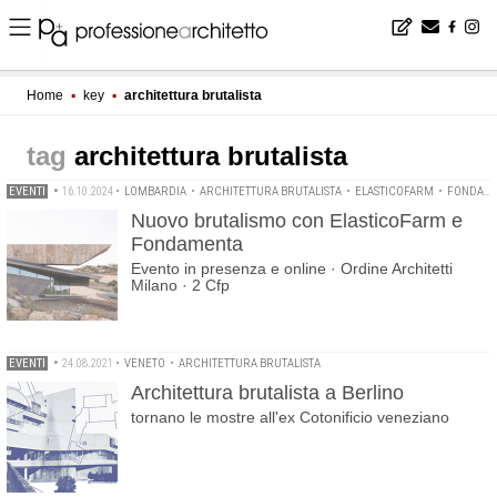
Home
▪
key
▪
architettura brutalista
architettura brutalista
EVENTI
•
16.10.2024
•
LOMBARDIA
•
ARCHITETTURA BRUTALISTA
•
ELASTICOFARM
•
FONDAMENTA
Nuovo brutalismo con ElasticoFarm e
Fondamenta
Evento in presenza e online · Ordine Architetti
Milano · 2 Cfp
EVENTI
•
24.08.2021
•
VENETO
•
ARCHITETTURA BRUTALISTA
Architettura brutalista a Berlino
tornano le mostre all'ex Cotonificio veneziano