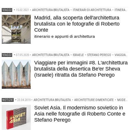
VIAGGI
•
15.02.2021
•
ARCHITETTURA BRUTALISTA
•
ITINERARI DI ARCHITETTURA
•
ITINERARI DI ARCHITETTURA
Madrid, alla scoperta dell'architettura
brutalista con le fotografie di Roberto
Conte
itinerario e appunti di architettura
VIAGGI
•
07.05.2020
•
ARCHITETTURA BRUTALISTA
•
ISRAELE
•
STEFANO PEREGO
•
VIAGGIARE PER IMMAGINI
Viaggiare per immagini #8. L'architettura
brutalista della desertica Be'er Sheva
(Israele) ritratta da Stefano Perego
NOTIZIE
•
23.04.2019
•
ARCHITETTURA BRUTALISTA
•
ARCHITETTURE DIMENTICATE
•
MODERNISMO SOVIETICO
Soviet Asia. Il modernismo sovietico in
Asia nelle fotografie di Roberto Conte e
Stefano Perego