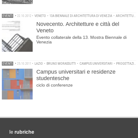
EVENTI
•
22.10.2012
•
VENETO
•
13A BIENNALE DI ARCHITETTURA DI VENEZIA
•
ARCHITETTURA DEL NOVECENTO
Novecento. Architetture e città del
Veneto
Evento collaterale della 13. Mostra Biennale di
Venezia
EVENTI
•
25.10.2011
•
LAZIO
•
BRUNO MORASSUTTI
•
CAMPUS UNIVERSITARI
•
PROGETTAZIONE ARCHITETTONICA
Campus universitari e residenze
studentesche
ciclo di conferenze
le
rubriche