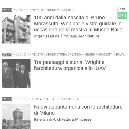
CFP
EVENTI
•
27.10.2020
•
VENETO
•
BRUNO MORASSUTTI
2+1
100 anni dalla nascita di Bruno
Morassutti. Webinar e visite guidate in
occasione della mostra al Museo Bailo
organizzati da ProViaggiArchitettura
EVENTI
•
22.06.2018
•
VENETO
•
ARCHITETTURA ORGANICA
•
BRUNO MORASSUTTI
•
BRUNO ZEVI
Tra paesaggi e storia. Wright e
l'architettura organica allo IUAV
EVENTI
•
07.07.2015
•
LOMBARDIA
•
BRUNO MORASSUTTI
Nuovi appuntamenti con le architetture
di Milano
Itinerari di Architettura Milanese