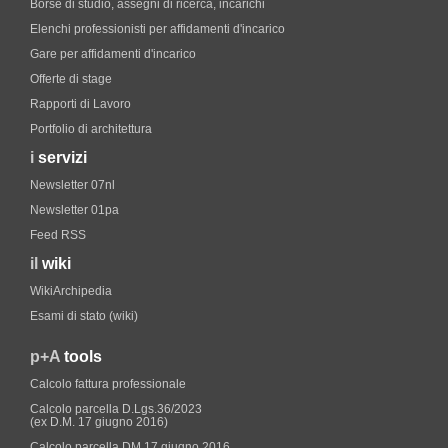
Borse di studio, assegni di ricerca, incarichi
Elenchi professionisti per affidamenti d'incarico
Gare per affidamenti d'incarico
Offerte di stage
Rapporti di Lavoro
Portfolio di architettura
i
servizi
Newsletter 07nl
Newsletter 01pa
Feed RSS
il
wiki
WikiArchipedia
Esami di stato (wiki)
p+A
tools
Calcolo fattura professionale
Calcolo parcella D.Lgs.36/2023
(ex D.M. 17 giugno 2016)
Calcolo parcella DM 17 giugno 2016