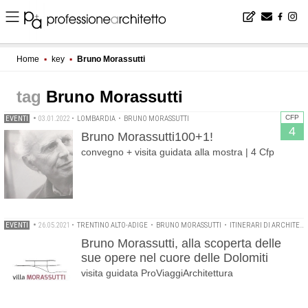
Home
▪
key
▪
Bruno Morassutti
Bruno Morassutti
CFP
EVENTI
•
03.01.2022
•
LOMBARDIA
•
BRUNO MORASSUTTI
4
Bruno Morassutti100+1!
convegno + visita guidata alla mostra | 4 Cfp
EVENTI
•
26.05.2021
•
TRENTINO ALTO-ADIGE
•
BRUNO MORASSUTTI
•
ITINERARI DI ARCHITETTURA
Bruno Morassutti, alla scoperta delle
sue opere nel cuore delle Dolomiti
visita guidata ProViaggiArchitettura