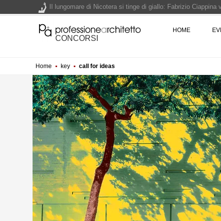
Il lungomare di Nicotera si tinge di giallo: Fabrizio Ciappina
Il decreto infrastrutture è legge, le novità dall'anticipazion
HOME
EV
CONCORSI
Un nuovo volto per il lungomare di Villammare - Concorso d
Home
▪
key
▪
call for ideas
L'obbligo di aggiornamento del Psc non decade se il cantier