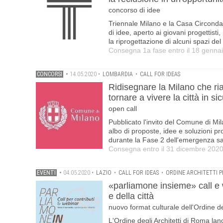
concorso di idee
Triennale Milano e la Casa Circonda
di idee, aperto ai giovani progettist
la riprogettazione di alcuni spazi de
Consegna 1a fase entro il 18 genna
CONCORSI
•
14.05.2020
•
LOMBARDIA
•
CALL FOR IDEAS
Ridisegnare la Milano che ria
tornare a vivere la città in s
open call
Pubblicato l'invito del Comune di Mila
albo di proposte, idee e soluzioni pro
durante la Fase 2 dell'emergenza sani
Consegna entro il 31 dicembre 202
EVENTI
•
04.05.2020
•
LAZIO
•
CALL FOR IDEAS
•
ORDINE ARCHITETTI P
«parliamone insieme» call e w
e della città
nuovo format culturale dell'Ordine de
L'Ordine degli Architetti di Roma lanci