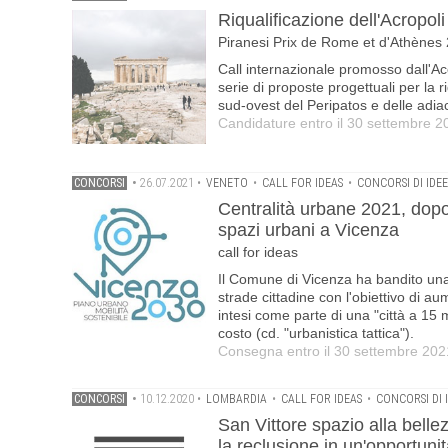
Riqualificazione dell'Acropoli
Piranesi Prix de Rome et d'Athènes
Call internazionale promosso dall'A
serie di proposte progettuali per la r
sud-ovest del Peripatos e delle adi
Candidature entro il 30 settembre 2
CONCORSI
•
26.07.2021
•
VENETO
•
CALL FOR IDEAS
•
CONCORSI DI IDEE
Centralità urbane 2021, dopo 
spazi urbani a Vicenza
call for ideas
Il Comune di Vicenza ha bandito una c
strade cittadine con l'obiettivo di au
intesi come parte di una "città a 15
costo (cd. "urbanistica tattica").
Consegna entro il 30 settembre 202
CONCORSI
•
10.12.2020
•
LOMBARDIA
•
CALL FOR IDEAS
•
CONCORSI DI 
San Vittore spazio alla belle
la reclusione in un'opportunit