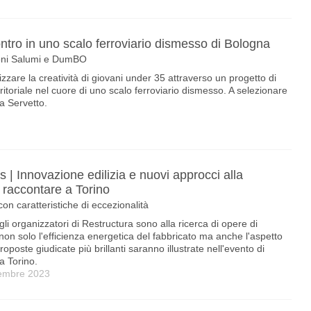
contro in uno scalo ferroviario dismesso di Bologna
roni Salumi e DumBO
are la creatività di giovani under 35 attraverso un progetto di
ritoriale nel cuore di uno scalo ferroviario dismesso. A selezionare
a Servetto.
 | Innovazione edilizia e nuovi approcci alla
a raccontare a Torino
 con caratteristiche di eccezionalità
gli organizzatori di Restructura sono alla ricerca di opere di
o non solo l'efficienza energetica del fabbricato ma anche l'aspetto
roposte giudicate più brillanti saranno illustrate nell'evento di
a Torino.
vembre 2023