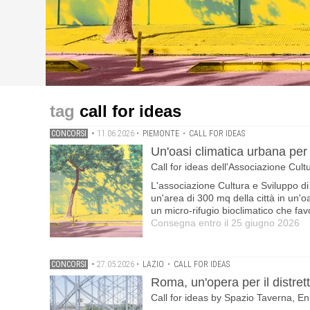
concorsi
concorsi
concorsi
Un'oasi climatica urbana per Alessandria .Call for idea
Roma, un'opera per il distretto Gazometro .Call for id
Borghi digitali: brand identity, gaming e chatbot per pr
call for ideas
vincitore un premio di 1.000 euro
3.000 euro
Muro Lucano e Castelgrande (PZ) · Montepremi: 2.000
CONCORSI
•
11.06.2026
•
PIEMONTE
•
CALL FOR IDEAS
Un'oasi climatica urbana per
Call for ideas dell'Associazione Cult
L'associazione Cultura e Sviluppo di
un'area di 300 mq della città in un'o
un micro-rifugio bioclimatico che fav
Consegna entro il 25 giugno 2026
CONCORSI
•
27.05.2026
•
LAZIO
•
CALL FOR IDEAS
Roma, un'opera per il distre
Call for ideas by Spazio Taverna, En