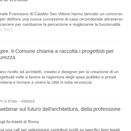
riale Francesco di Cataldo San Vittore hanno lanciato un concorso
i, per definire una nuova concezione di casa circondariale attraverso
l carcere per cambiarne la percezione e migliorarne la funzionalità.
io 2021
pre. Il Comune chiama a raccolta i progettisti per
icurezza
no rivolto ad architetti, creativi e designer per la creazione di un
gettuali volte a favore la riapertura degli spazi pubblici e privati
taria e tornare a vivere la città in tutta sicurezza.
0
PC DI ROMA
•
WEBINAR
ebinar sul futuro dell'architettura, della professione
gli Architetti di Roma
a una call per selezionare contributi scritti su specifici temi legati