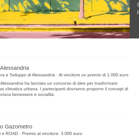
B
s dell'Associazione Cultura e Sviluppo di Alessandria · Al
eas by Spazio Taverna, Eni e ROAD · Premio al vincitore:
omuovere le aree interne della Basilicata .Call for ideas per
 euro
 Alessandria
ura e Sviluppo di Alessandria · Al vincitore un premio di 1.000 euro
 Alessandria ha lanciato un concorso di idee per trasformare
asi climatica urbana. I partecipanti dovranno proporre il concept di
orisca benessere e socialità.
tto Gazometro
i e ROAD · Premio al vincitore: 3.000 euro