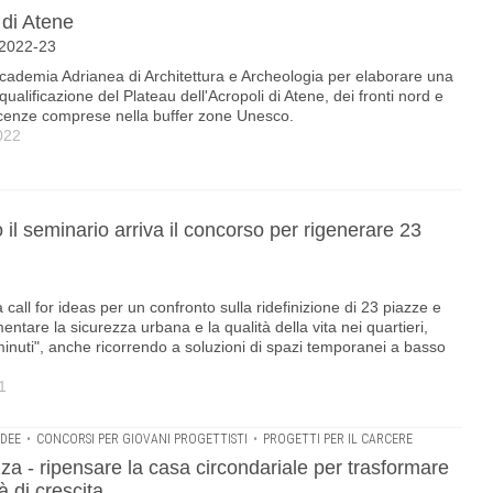
 di Atene
 2022-23
ccademia Adrianea di Architettura e Archeologia per elaborare una
iqualificazione del Plateau dell'Acropoli di Atene, dei fronti nord e
acenze comprese nella buffer zone Unesco.
022
il seminario arriva il concorso per rigenerare 23
all for ideas per un confronto sulla ridefinizione di 23 piazze e
mentare la sicurezza urbana e la qualità della vita nei quartieri,
 minuti", anche ricorrendo a soluzioni di spazi temporanei a basso
1
IDEE
•
CONCORSI PER GIOVANI PROGETTISTI
•
PROGETTI PER IL CARCERE
zza - ripensare la casa circondariale per trasformare
à di crescita