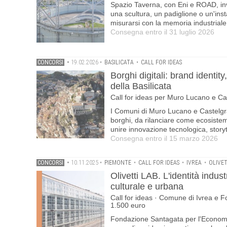
Spazio Taverna, con Eni e ROAD, invi
una scultura, un padiglione o un'inst
misurarsi con la memoria industriale
Consegna entro il 31 luglio 2026
CONCORSI
•
19.02.2026
•
BASILICATA
•
CALL FOR IDEAS
Borghi digitali: brand identi
della Basilicata
Call for ideas per Muro Lucano e C
I Comuni di Muro Lucano e Castelgra
borghi, da rilanciare come ecosistemi
unire innovazione tecnologica, storyt
Consegna entro il 15 marzo 2026
CONCORSI
•
10.11.2025
•
PIEMONTE
•
CALL FOR IDEAS
•
IVREA
•
OLIVET
Olivetti LAB. L'identità indus
culturale e urbana
Call for ideas · Comune di Ivrea e 
1.500 euro
Fondazione Santagata per l'Economia