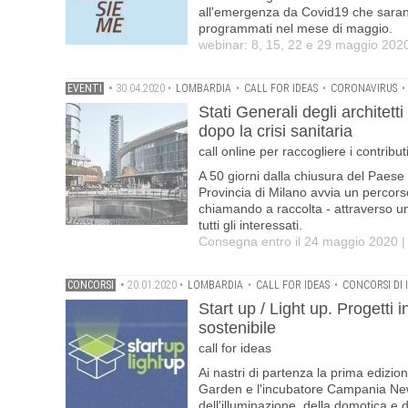
all'emergenza da Covid19 che saranno 
programmati nel mese di maggio.
webinar: 8, 15, 22 e 29 maggio 2020
EVENTI
•
30.04.2020
•
LOMBARDIA
•
CALL FOR IDEAS
•
CORONAVIRUS
•
Stati Generali degli architett
dopo la crisi sanitaria
call online per raccogliere i contribut
A 50 giorni dalla chiusura del Paese 
Provincia di Milano avvia un percorso 
chiamando a raccolta - attraverso una c
tutti gli interessati.
Consegna entro il 24 maggio 2020 | 
CONCORSI
•
20.01.2020
•
LOMBARDIA
•
CALL FOR IDEAS
•
CONCORSI DI 
Start up / Light up. Progetti i
sostenibile
call for ideas
Ai nastri di partenza la prima edizi
Garden e l'incubatore Campania NewS
dell'illuminazione, della domotica e d