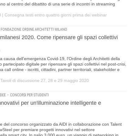
al centro del dibattito di una serie di incontri in streaming
 | Consegna testi entro quattro giorni prima dei webinar
FONDAZIONE ORDINE ARCHITETTI MILANO
i milanesi 2020. Come ripensare gli spazi collettivi
i
a causa dell'emergenza Covid-19, l'Ordine degli Architetti della
partecipato digitale per ripensare gli spazi collettivi nel post-crisi,
all online - iscritti, cittadini, partner territoriali, stakeholder e
Tavoli di discussione 27, 28 e 29 maggio 2020
IDEE
•
CONCORSI PER STUDENTI
nnovativi per un'illuminazione intelligente e
one del concorso organizzato da AIDI in collaborazione con Talent
teel per premiare progetti innovativi nel settore
ella smart city. In palio 3.000 euro, un viaggio di networking in