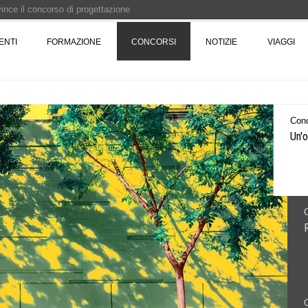
 vince il concorso di progettazione
e del prezzo alla Soprintendenza speciale
ENTI
FORMAZIONE
CONCORSI
NOTIZIE
VIAGGI
i progettazione a procedura aperta due fasi Montepremi: 18.000 euro
e è fermo - La pronuncia della Corte di Cassazione
Conc
Roma