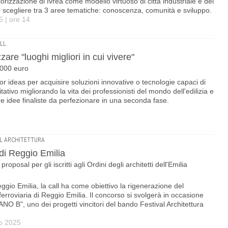
lorizzazione di Ivrea come modello virtuoso di città industriale e del
no scegliere tra 3 aree tematiche: conoscenza, comunità e sviluppo.
 | ore 14
LL
zare "luoghi migliori in cui vivere"
.000 euro
or ideas per acquisire soluzioni innovative o tecnologie capaci di
itativo migliorando la vita dei professionisti del mondo dell'edilizia e
re idee finaliste da perfezionare in una seconda fase.
AL ARCHITETTURA
di Reggio Emilia
oposal per gli iscritti agli Ordini degli architetti dell'Emilia
ggio Emilia, la call ha come obiettivo la rigenerazione del
 ferroviaria di Reggio Emilia. Il concorso si svolgerà in occasione
 B", uno dei progetti vincitori del bando Festival Architettura
zo 2025