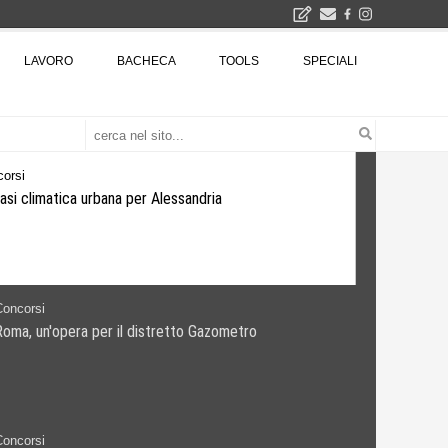
LAVORO
BACHECA
TOOLS
SPECIALI
Città Osmotiche: la rigenerazione urbana attraverso suoli permeabili, gestione dell'acqua e resilienza climatica - Gli eventi INBAR al Centro Congressi La Nuvola · Ingresso gratuito
Il museo città: a Bruxelles apre Kanal - Centre Pompidou dedicato all'arte e all'architettura - Yves Goldstein, Dg: «Il museo è tutto perché l'arte è la forza di emancipazione più straordinaria e l'architettura si occupa di costruire il futuro delle città, ma può essere niente se non è anche riflessione sul futuro dell'umanità»
Concorsi
Un'oasi climatica urbana per Alessandria
orsi
, un'opera per il distretto Gazometro
Concorsi