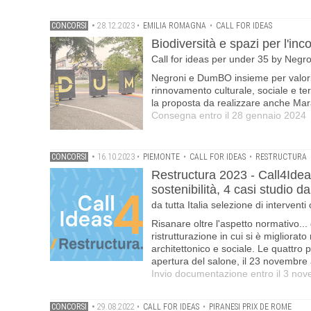
CONCORSI
•
28.12.2023
•
EMILIA ROMAGNA
•
CALL FOR IDEAS
Biodiversità e spazi per l'in
Call for ideas per under 35 by Neg
Negroni e DumBO insieme per valorizz
rinnovamento culturale, sociale e ter
la proposta da realizzare anche Mar
Consegna entro il 28 gennaio 2024
CONCORSI
•
16.10.2023
•
PIEMONTE
•
CALL FOR IDEAS
•
RESTRUCTURA
Restructura 2023 - Call4Ideas
sostenibilità, 4 casi studio d
da tutta Italia selezione di interventi
Risanare oltre l'aspetto normativo... 
ristrutturazione in cui si è migliorat
architettonico e sociale. Le quattro p
apertura del salone, il 23 novembre 
Invio documentazione entro il 3 no
CONCORSI
•
29.08.2022
•
CALL FOR IDEAS
•
PIRANESI PRIX DE ROME