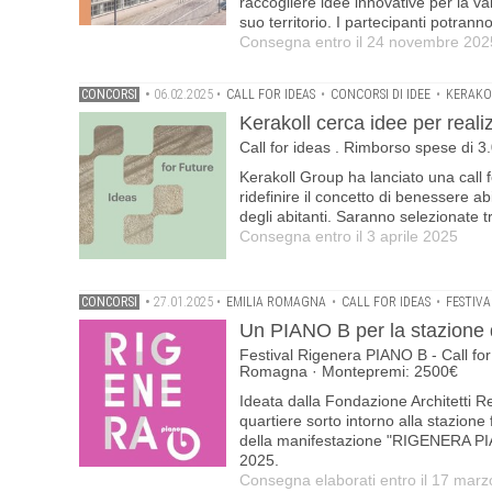
raccogliere idee innovative per la va
suo territorio. I partecipanti potran
Consegna entro il 24 novembre 2025
CONCORSI
•
06.02.2025
•
CALL FOR IDEAS
•
CONCORSI DI IDEE
•
KERAKO
Kerakoll cerca idee per realiz
Call for ideas . Rimborso spese di 3
Kerakoll Group ha lanciato una call f
ridefinire il concetto di benessere ab
degli abitanti. Saranno selezionate t
Consegna entro il 3 aprile 2025
CONCORSI
•
27.01.2025
•
EMILIA ROMAGNA
•
CALL FOR IDEAS
•
FESTIV
Un PIANO B per la stazione 
Festival Rigenera PIANO B - Call for pr
Romagna · Montepremi: 2500€
Ideata dalla Fondazione Architetti Re
quartiere sorto intorno alla stazione
della manifestazione "RIGENERA PIANO
2025.
Consegna elaborati entro il 17 mar