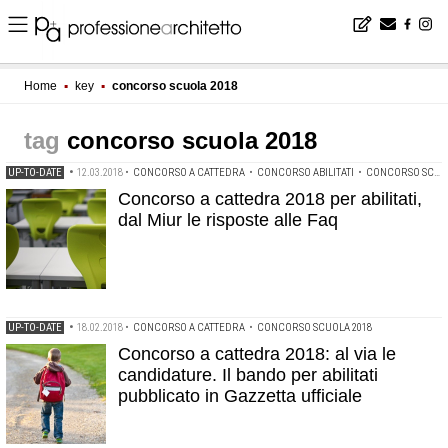
Home
▪
key
▪
concorso scuola 2018
concorso scuola 2018
UP-TO-DATE
•
12.03.2018
•
CONCORSO A CATTEDRA
•
CONCORSO ABILITATI
•
CONCORSO SCUOLA 2018
Concorso a cattedra 2018 per abilitati,
dal Miur le risposte alle Faq
UP-TO-DATE
•
18.02.2018
•
CONCORSO A CATTEDRA
•
CONCORSO SCUOLA 2018
Concorso a cattedra 2018: al via le
candidature. Il bando per abilitati
pubblicato in Gazzetta ufficiale