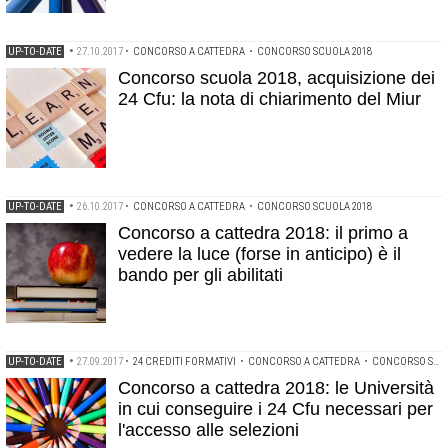
UP-TO-DATE
•
27.10.2017
•
CONCORSO A CATTEDRA
•
CONCORSO SCUOLA 2018
Concorso scuola 2018, acquisizione dei
24 Cfu: la nota di chiarimento del Miur
UP-TO-DATE
•
26.10.2017
•
CONCORSO A CATTEDRA
•
CONCORSO SCUOLA 2018
Concorso a cattedra 2018: il primo a
vedere la luce (forse in anticipo) è il
bando per gli abilitati
UP-TO-DATE
•
27.09.2017
•
24 CREDITI FORMATIVI
•
CONCORSO A CATTEDRA
•
CONCORSO SCUOLA 2018
Concorso a cattedra 2018: le Università
in cui conseguire i 24 Cfu necessari per
l'accesso alle selezioni