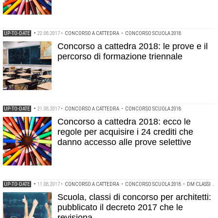
UP-TO-DATE
•
22.08.2017
•
CONCORSO A CATTEDRA
•
CONCORSO SCUOLA 2018
Concorso a cattedra 2018: le prove e il
percorso di formazione triennale
UP-TO-DATE
•
21.08.2017
•
CONCORSO A CATTEDRA
•
CONCORSO SCUOLA 2018
Concorso a cattedra 2018: ecco le
regole per acquisire i 24 crediti che
danno accesso alle prove selettive
UP-TO-DATE
•
11.08.2017
•
CONCORSO A CATTEDRA
•
CONCORSO SCUOLA 2018
•
DM CLASSI DI CONCORSO
Scuola, classi di concorso per architetti:
pubblicato il decreto 2017 che le
revisiona