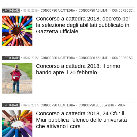
UP-TO-DATE
•
09.02.2018
•
CONCORSO A CATTEDRA
•
CONCORSO ABILITATI
•
CONCORSO SCUOLA 2018
Concorso a cattedra 2018, decreto per
la selezione degli abilitati pubblicato in
Gazzetta ufficiale
UP-TO-DATE
•
05.02.2018
•
CONCORSO A CATTEDRA
•
CONCORSO ABILITATI
•
CONCORSO SCUOLA 2018
Concorso a cattedra 2018: il primo
bando apre il 20 febbraio
UP-TO-DATE
•
06.12.2017
•
CONCORSO A CATTEDRA
•
CONCORSO SCUOLA 2018
•
MIUR
Concorso a cattedra 2018, 24 Cfu: il
Miur pubblica l'elenco delle università
che attivano i corsi