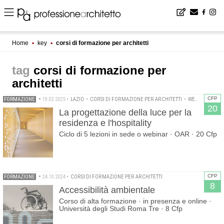
Home
▪
key
▪
corsi di formazione per architetti
corsi di formazione per
architetti
CFP
FORMAZIONE
•
19.02.2025
•
LAZIO
•
CORSI DI FORMAZIONE PER ARCHITETTI
•
WEBINAR
20
La progettazione della luce per la
residenza e l'hospitality
Ciclo di 5 lezioni in sede o webinar · OAR · 20 Cfp
CFP
FORMAZIONE
•
24.10.2024
•
CORSI DI FORMAZIONE PER ARCHITETTI
8
Accessibilità ambientale
Corso di alta formazione · in presenza e online ·
Università degli Studi Roma Tre · 8 Cfp