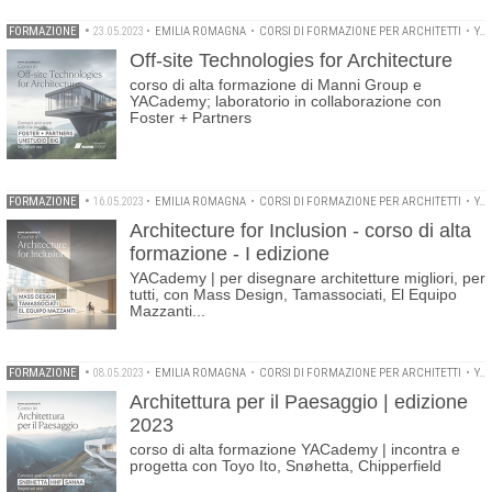
FORMAZIONE
•
23.05.2023
•
EMILIA ROMAGNA
•
CORSI DI FORMAZIONE PER ARCHITETTI
•
YACADEMY
Off-site Technologies for Architecture
corso di alta formazione di Manni Group e
YACademy; laboratorio in collaborazione con
Foster + Partners
FORMAZIONE
•
16.05.2023
•
EMILIA ROMAGNA
•
CORSI DI FORMAZIONE PER ARCHITETTI
•
YACADEMY
Architecture for Inclusion - corso di alta
formazione - I edizione
YACademy | per disegnare architetture migliori, per
tutti, con Mass Design, Tamassociati, El Equipo
Mazzanti...
FORMAZIONE
•
08.05.2023
•
EMILIA ROMAGNA
•
CORSI DI FORMAZIONE PER ARCHITETTI
•
YACADEMY
Architettura per il Paesaggio | edizione
2023
corso di alta formazione YACademy | incontra e
progetta con Toyo Ito, Snøhetta, Chipperfield