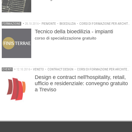
FORMAZIONE
•
28.10.2016
•
PIEMONTE
•
BIOEDILIZIA
•
CORSI DI FORMAZIONE PER ARCHITETTI
Tecnico della bioedilizia - impianti
corso di specializzazione gratuito
EVENTI
•
12.10.2016
•
VENETO
•
CONTRACT DESIGN
•
CORSI DI FORMAZIONE PER ARCHITETTI
Design e contract nell'hospitality, retail,
ufficio e residenziale: convegno gratuito
a Treviso