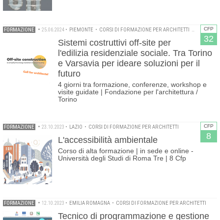
CFP
FORMAZIONE
•
25.06.2024
•
PIEMONTE
•
CORSI DI FORMAZIONE PER ARCHITETTI
•
FONDAZION
32
Sistemi costruttivi off-site per
l'edilizia residenziale sociale. Tra Torino
e Varsavia per ideare soluzioni per il
futuro
4 giorni tra formazione, conferenze, workshop e
visite guidate | Fondazione per l'architettura /
Torino
CFP
FORMAZIONE
•
23.10.2023
•
LAZIO
•
CORSI DI FORMAZIONE PER ARCHITETTI
8
L'accessibilità ambientale
Corso di alta formazione | in sede e online -
Università degli Studi di Roma Tre | 8 Cfp
FORMAZIONE
•
12.10.2023
•
EMILIA ROMAGNA
•
CORSI DI FORMAZIONE PER ARCHITETTI
Tecnico di programmazione e gestione