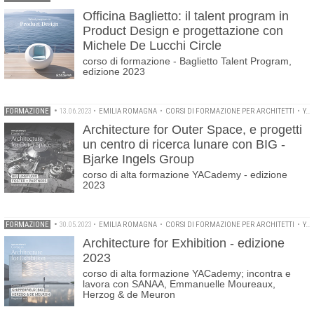
Officina Baglietto: il talent program in
Product Design e progettazione con
Michele De Lucchi Circle
corso di formazione - Baglietto Talent Program,
edizione 2023
FORMAZIONE
•
13.06.2023
•
EMILIA ROMAGNA
•
CORSI DI FORMAZIONE PER ARCHITETTI
•
YACADEMY
Architecture for Outer Space, e progetti
un centro di ricerca lunare con BIG -
Bjarke Ingels Group
corso di alta formazione YACademy - edizione
2023
FORMAZIONE
•
30.05.2023
•
EMILIA ROMAGNA
•
CORSI DI FORMAZIONE PER ARCHITETTI
•
YACADEMY
Architecture for Exhibition - edizione
2023
corso di alta formazione YACademy; incontra e
lavora con SANAA, Emmanuelle Moureaux,
Herzog & de Meuron