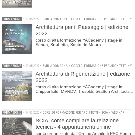
FORMAZIONE
•
23.05.2022
•
EMILIA ROMAGNA
•
CORSI DI FORMAZIONE PER ARCHITETTI
•
YACADEMY
Architettura per il Paesaggio | edizione
2022
corso di alta formazione YACademy | stage in
Sanaa, Snøhetta, Souto de Moura
FORMAZIONE
•
09.05.2022
•
EMILIA ROMAGNA
•
CORSI DI FORMAZIONE PER ARCHITETTI
•
YACADEMY
Architettura di Rigenerazione | edizione
2022
corso di alta formazione YACademy | stage in
Chipperfield, MVRDV, Tresoldi, Grafton Architects...
FORMAZIONE
•
14.09.2020
•
CORSI DI FORMAZIONE PER ARCHITETTI
•
SCIA
•
WEBINAR
SCIA, come compilare la relazione
tecnica - 4 appuntamenti online
corso organizzato dall'Ordine Architetti PPC Roma