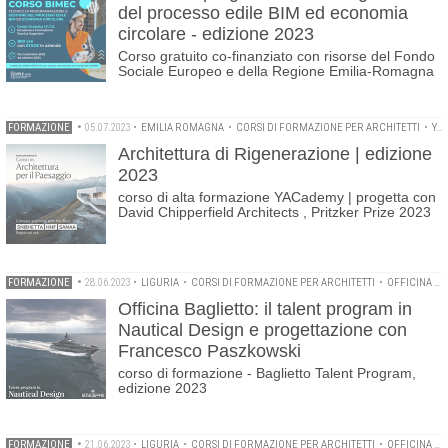
del processo edile BIM ed economia
circolare - edizione 2023
Corso gratuito co-finanziato con risorse del Fondo
Sociale Europeo e della Regione Emilia-Romagna
FORMAZIONE
•
05.07.2023
•
EMILIA ROMAGNA
•
CORSI DI FORMAZIONE PER ARCHITETTI
•
YACADEMY
Architettura di Rigenerazione | edizione
2023
corso di alta formazione YACademy | progetta con
David Chipperfield Architects , Pritzker Prize 2023
FORMAZIONE
•
28.06.2023
•
LIGURIA
•
CORSI DI FORMAZIONE PER ARCHITETTI
•
OFFICINA BAGLIETTO
Officina Baglietto: il talent program in
Nautical Design e progettazione con
Francesco Paszkowski
corso di formazione - Baglietto Talent Program,
edizione 2023
FORMAZIONE
•
21.06.2023
•
LIGURIA
•
CORSI DI FORMAZIONE PER ARCHITETTI
•
OFFICINA BAGLIETTO