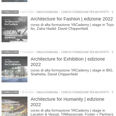
FORMAZIONE
•
06.07.2022
•
EMILIA ROMAGNA
•
CORSI DI FORMAZIONE PER ARCHITETTI
•
YACADEMY
Architecture for Fashion | edizione 2022
corso di alta formazione YACademy | stage in Toyo
Ito, Zaha Hadid, David Chipperfield
FORMAZIONE
•
15.06.2022
•
EMILIA ROMAGNA
•
CORSI DI FORMAZIONE PER ARCHITETTI
•
YACADEMY
Architecture for Exhibition | edizione
2022
corso di alta formazione YACademy | stage in BIG,
Snøhetta, David Chipperfield
FORMAZIONE
•
30.05.2022
•
EMILIA ROMAGNA
•
CORSI DI FORMAZIONE PER ARCHITETTI
•
YACADEMY
Architecture for Humanity | edizione
2022
corso di alta formazione YACademy | stage in
Lacaton & Vassal, TAMassociati, Foster + Partners