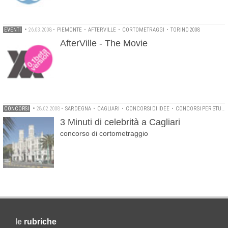
EVENTI
•
26.03.2008
•
PIEMONTE
•
AFTERVILLE
•
CORTOMETRAGGI
•
TORINO 2008
AfterVille - The Movie
CONCORSI
•
28.02.2008
•
SARDEGNA
•
CAGLIARI
•
CONCORSI DI IDEE
•
CONCORSI PER STUDENTI
3 Minuti di celebrità a Cagliari
concorso di cortometraggio
le
rubriche