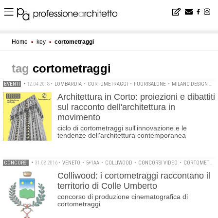
Home
▪
key
▪
cortometraggi
cortometraggi
EVENTI
•
12.04.2018
•
LOMBARDIA
•
CORTOMETRAGGI
•
FUORISALONE
•
MILANO DESIGN WEEK
Architettura in Corto: proiezioni e dibattiti
sul racconto dell'architettura in
movimento
ciclo di cortometraggi sull'innovazione e le
tendenze dell'architettura contemporanea
CONCORSI
•
31.08.2016
•
VENETO
•
5+1AA
•
COLLIWOOD
•
CONCORSI VIDEO
•
CORTOMETRAGGI
Colliwood: i cortometraggi raccontano il
territorio di Colle Umberto
concorso di produzione cinematografica di
cortometraggi