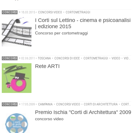
CONCORSI
•
18.03.2015
•
CONCORSI VIDEO
•
CORTOMETRAGGI
I Corti sul Lettino - cinema e psicoanalisi
| edizione 2015
Concorso per cortometraggi
CONCORSI
•
02.06.2011
•
TOSCANA
•
CONCORSI DI IDEE
•
CORTOMETRAGGI
•
VIDEO
•
VIDEO CONCORSO
Rete ARTI
CONCORSI
•
17.05.2009
•
CAMPANIA
•
CONCORSI VIDEO
•
CORTI DI ARCHITETTURA
•
CORTOMETRAGGI
Premio Ischia "Corti di Architettura" 2009
concorso video