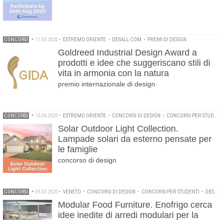
CONCORSI
•
11.05.2020
•
ESTREMO ORIENTE
•
DESALL.COM
•
PREMI DI DESIGN
Goldreed Industrial Design Award a
prodotti e idee che suggeriscano stili di
vita in armonia con la natura
premio internazionale di design
CONCORSI
•
16.04.2020
•
ESTREMO ORIENTE
•
CONCORSI DI DESIGN
•
CONCORSI PER STUDENTI
Solar Outdoor Light Collection.
Lampade solari da esterno pensate per
le famiglie
concorso di design
CONCORSI
•
05.03.2020
•
VENETO
•
CONCORSI DI DESIGN
•
CONCORSI PER STUDENTI
•
DESALL.COM
Modular Food Furniture. Enofrigo cerca
idee inedite di arredi modulari per la