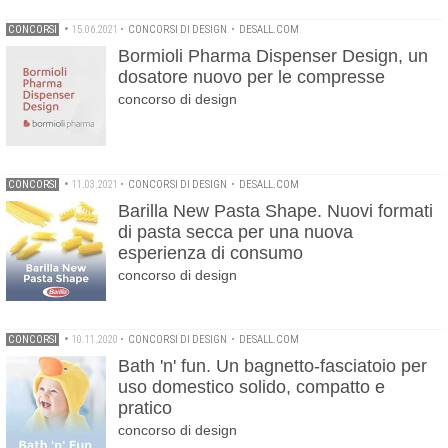
CONCORSI
•
15.06.2021
•
CONCORSI DI DESIGN
•
DESALL.COM
Bormioli Pharma Dispenser Design, un
dosatore nuovo per le compresse
concorso di design
CONCORSI
•
11.03.2021
•
CONCORSI DI DESIGN
•
DESALL.COM
Barilla New Pasta Shape. Nuovi formati
di pasta secca per una nuova
esperienza di consumo
concorso di design
CONCORSI
•
10.11.2020
•
CONCORSI DI DESIGN
•
DESALL.COM
Bath 'n' fun. Un bagnetto-fasciatoio per
uso domestico solido, compatto e
pratico
concorso di design