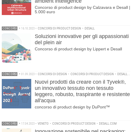
ambient intelligence
Concorso di product design by Calzavara e Desall |
5.000 euro
CONCORSI
•
16.10.2023
•
CONCORSI DI PRODUCT DESIGN
•
DESALL
Soluzioni innovative per gli appassionati
del plein air
Concorso di product design by Lippert e Desall
CONCORSI
•
01.09.2023
•
CONCORSI DI DESIGN
•
CONCORSI DI PRODUCT DESIGN
•
DESALL.COM
Nuovi prodotti da creare con il Tyvek®,
un innovativo tessuto non tessuto
leggero, robusto, traspirante e resistente
all'acqua
concorso di product design by DuPont™
CONCORSI
•
17.04.2023
•
VENETO
•
CONCORSI DI PRODUCT DESIGN
•
DESALL.COM
Innovazione sostenibile nel packaging: