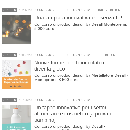
CONCORSI
•
22.12.2025
•
CONCORSI DI PRODUCT DESIGN
•
DESALL
•
LIGHTING DESIGN
Una lampada innovativa e... senza fili!
Concorso di product design by Desall Montepremi:
5.000 euro
CONCORSI
•
30.07.2025
•
CONCORSI DI PRODUCT DESIGN
•
DESALL
•
FOOD DESIGN
Nuove forme per il cioccolato che
diventa gioco
Concorso di product design by Martellato e Desall ·
Montepremi: 3.500 euro
CONCORSI
•
27.06.2025
•
CONCORSI DI PRODUCT DESIGN
•
DESALL
Un tappo innovativo per i settori
alimentare e cosmetico [a prova di
bambino]
Concorso di product design by Desall ·