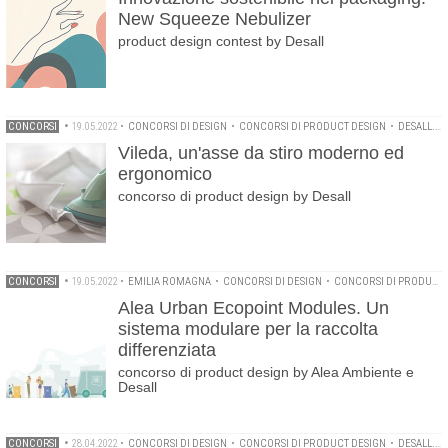
New Squeeze Nebulizer
product design contest by Desall
CONCORSI
•
19.05.2022
•
CONCORSI DI DESIGN
•
CONCORSI DI PRODUCT DESIGN
•
DESALL.COM
Vileda, un'asse da stiro moderno ed
ergonomico
concorso di product design by Desall
CONCORSI
•
19.05.2022
•
EMILIA ROMAGNA
•
CONCORSI DI DESIGN
•
CONCORSI DI PRODUCT DESIGN
Alea Urban Ecopoint Modules. Un
sistema modulare per la raccolta
differenziata
concorso di product design by Alea Ambiente e
Desall
CONCORSI
•
28.04.2022
•
CONCORSI DI DESIGN
•
CONCORSI DI PRODUCT DESIGN
•
DESALL.COM