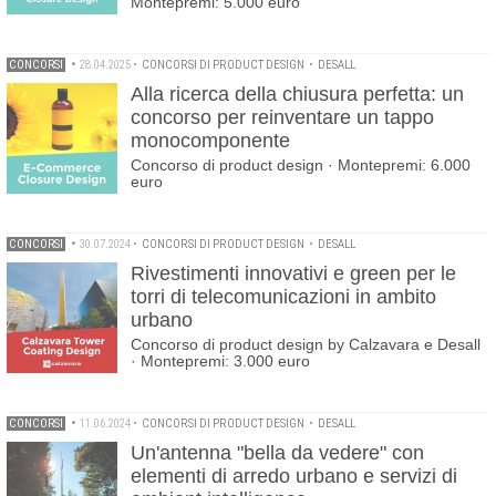
Montepremi: 5.000 euro
CONCORSI
•
28.04.2025
•
CONCORSI DI PRODUCT DESIGN
•
DESALL
Alla ricerca della chiusura perfetta: un
concorso per reinventare un tappo
monocomponente
Concorso di product design · Montepremi: 6.000
euro
CONCORSI
•
30.07.2024
•
CONCORSI DI PRODUCT DESIGN
•
DESALL
Rivestimenti innovativi e green per le
torri di telecomunicazioni in ambito
urbano
Concorso di product design by Calzavara e Desall
· Montepremi: 3.000 euro
CONCORSI
•
11.06.2024
•
CONCORSI DI PRODUCT DESIGN
•
DESALL
Un'antenna "bella da vedere" con
elementi di arredo urbano e servizi di