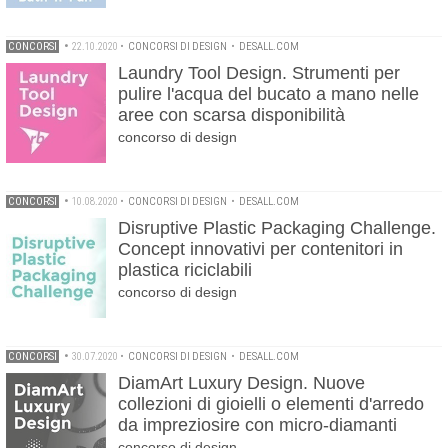
CONCORSI
•
22.10.2020
•
CONCORSI DI DESIGN
•
DESALL.COM
Laundry Tool Design. Strumenti per
pulire l'acqua del bucato a mano nelle
aree con scarsa disponibilità
concorso di design
CONCORSI
•
10.08.2020
•
CONCORSI DI DESIGN
•
DESALL.COM
Disruptive Plastic Packaging Challenge.
Concept innovativi per contenitori in
plastica riciclabili
concorso di design
CONCORSI
•
30.07.2020
•
CONCORSI DI DESIGN
•
DESALL.COM
DiamArt Luxury Design. Nuove
collezioni di gioielli o elementi d'arredo
da impreziosire con micro-diamanti
concorso di design