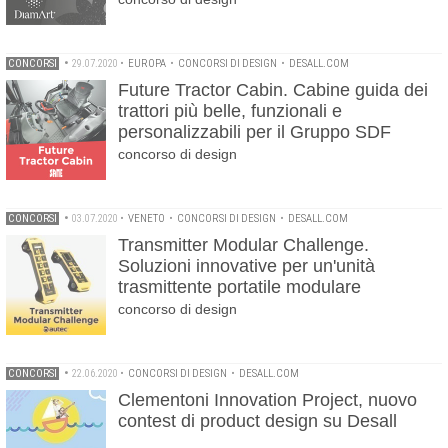
CONCORSI
•
29.07.2020
•
EUROPA
•
CONCORSI DI DESIGN
•
DESALL.COM
Future Tractor Cabin. Cabine guida dei
trattori più belle, funzionali e
personalizzabili per il Gruppo SDF
concorso di design
CONCORSI
•
03.07.2020
•
VENETO
•
CONCORSI DI DESIGN
•
DESALL.COM
Transmitter Modular Challenge.
Soluzioni innovative per un'unità
trasmittente portatile modulare
concorso di design
CONCORSI
•
22.06.2020
•
CONCORSI DI DESIGN
•
DESALL.COM
Clementoni Innovation Project, nuovo
contest di product design su Desall