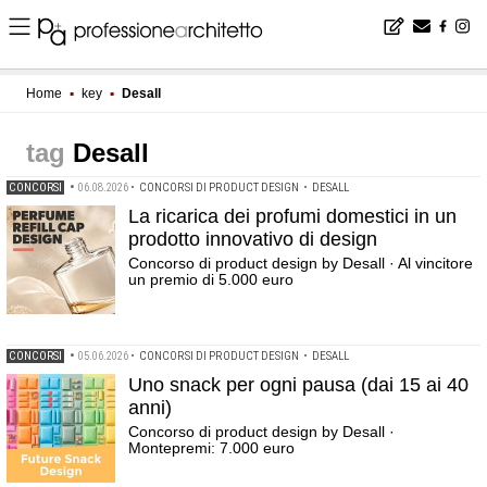
Home
▪
key
▪
Desall
Desall
CONCORSI
•
06.08.2026
•
CONCORSI DI PRODUCT DESIGN
•
DESALL
La ricarica dei profumi domestici in un
prodotto innovativo di design
Concorso di product design by Desall · Al vincitore
un premio di 5.000 euro
CONCORSI
•
05.06.2026
•
CONCORSI DI PRODUCT DESIGN
•
DESALL
Uno snack per ogni pausa (dai 15 ai 40
anni)
Concorso di product design by Desall ·
Montepremi: 7.000 euro