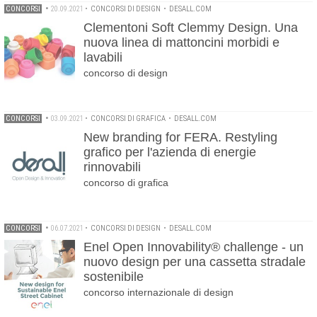
CONCORSI
•
20.09.2021
•
CONCORSI DI DESIGN
•
DESALL.COM
Clementoni Soft Clemmy Design. Una
nuova linea di mattoncini morbidi e
lavabili
concorso di design
CONCORSI
•
03.09.2021
•
CONCORSI DI GRAFICA
•
DESALL.COM
New branding for FERA. Restyling
grafico per l'azienda di energie
rinnovabili
concorso di grafica
CONCORSI
•
06.07.2021
•
CONCORSI DI DESIGN
•
DESALL.COM
Enel Open Innovability® challenge - un
nuovo design per una cassetta stradale
sostenibile
concorso internazionale di design