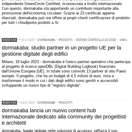
indipendente GreenCircle Certified, riconosciuta a livello internazionale.
Con questo, dormakaba sta apportando un contributo importante alla
promozione dell'economia circolare. Grazie ai 23 certificati appena
rilasciati, dormakaba può ora offrire ai propri clienti certificazioni di prodotto
per tutti i chiudiporta prodotti a Si
RASSEGNA
•
18.07.2023
•
DORMAKABA
•
PRODOTTI
•
SISTEMI CONTROLLO ACCESSI
•
VARCHI AUTOMATICI
dormakaba: studio partner in un progetto UE per la
gestione digitale degli edifici
Milano, 18 luglio 2023 - dormakaba è l'unico partner operativo che partecipa
al progetto di ricerca openDBL (Digital Building Logbook) finanziato
dall'Unione Europea (UE). In totale sono coinvolti 13 partner di otto Paesi
europei. Il progetto, che ha un budget di 4,5 milioni di euro, mira a
trasformare il modo in cui i dati degli edifici sono gestiti e accessibili
sviluppando un nuovo tipo di "registro digitale".
RASSEGNA
•
05.07.2023
•
DORMAKABA
•
PRODOTTI
dormakaba lancia un nuovo content hub
internazionale dedicato alla community dei progettisti
e architetti
dormakaba, leader globale nelle soluzioni di accesso, rafforza il suo