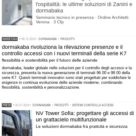
l'ospitalità: le ultime soluzioni di Zanini e
dormabaka
Seminario tecnico in presenza · Ordine Architetti
Verona · 3 Cfp
RASSEGNA
•
08.10.2024
•
DORMAKABA
•
PRODOTTI
dormakaba rivoluziona la rilevazione presenze e il
controllo accessi con i nuovi terminali della serie K7
flessibilità e sostenibilità per il futuro delle aziende
dormakaba, leader globale nelle soluzioni per il controllo degli accessi e la
sicurezza, presenta la nuova generazione di terminali 96 00 e 98 00 della
serie K7. Questi terminali innovativi sono stati progettati per soddisfare le
esigenze in continua evoluzione delle aziende moderne, combinando
flessibilità, sostenibilità e personalizzazione.
PRESS
•
03.07.2024
•
DORMAKABA
•
PRODOTTI
•
SISTEMI CONTROLLO ACCESSI
NV Tower Sofia: progettare gli accessi di
un grattacielo multifunzionale
Le soluzioni dormakaba fra praticità e sicurezza