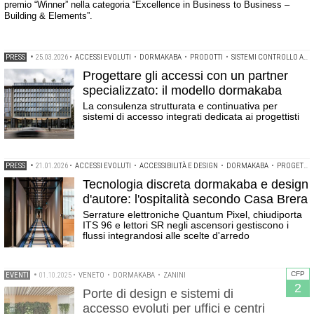
premio “Winner” nella categoria “Excellence in Business to Business –
Building & Elements”.
PRESS
•
25.03.2026
•
ACCESSI EVOLUTI
•
DORMAKABA
•
PRODOTTI
•
SISTEMI CONTROLLO ACCESSI
Progettare gli accessi con un partner
specializzato: il modello dormakaba
La consulenza strutturata e continuativa per
sistemi di accesso integrati dedicata ai progettisti
PRESS
•
21.01.2026
•
ACCESSI EVOLUTI
•
ACCESSIBILITÀ E DESIGN
•
DORMAKABA
•
PROGETTI
Tecnologia discreta dormakaba e design
d'autore: l'ospitalità secondo Casa Brera
Serrature elettroniche Quantum Pixel, chiudiporta
ITS 96 e lettori SR negli ascensori gestiscono i
flussi integrandosi alle scelte d'arredo
CFP
EVENTI
•
01.10.2025
•
VENETO
•
DORMAKABA
•
ZANINI
2
Porte di design e sistemi di
accesso evoluti per uffici e centri