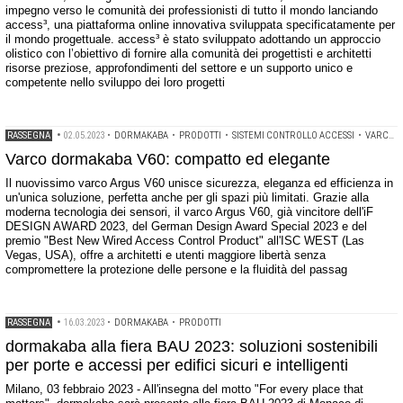
impegno verso le comunità dei professionisti di tutto il mondo lanciando
access³, una piattaforma online innovativa sviluppata specificatamente per
il mondo progettuale. access³ è stato sviluppato adottando un approccio
olistico con l’obiettivo di fornire alla comunità dei progettisti e architetti
risorse preziose, approfondimenti del settore e un supporto unico e
competente nello sviluppo dei loro progetti
RASSEGNA
•
02.05.2023
•
DORMAKABA
•
PRODOTTI
•
SISTEMI CONTROLLO ACCESSI
•
VARCHI AUTOMATICI
Varco dormakaba V60: compatto ed elegante
Il nuovissimo varco Argus V60 unisce sicurezza, eleganza ed efficienza in
un'unica soluzione, perfetta anche per gli spazi più limitati. Grazie alla
moderna tecnologia dei sensori, il varco Argus V60, già vincitore dell'iF
DESIGN AWARD 2023, del German Design Award Special 2023 e del
premio "Best New Wired Access Control Product" all'ISC WEST (Las
Vegas, USA), offre a architetti e utenti maggiore libertà senza
compromettere la protezione delle persone e la fluidità del passag
RASSEGNA
•
16.03.2023
•
DORMAKABA
•
PRODOTTI
dormakaba alla fiera BAU 2023: soluzioni sostenibili
per porte e accessi per edifici sicuri e intelligenti
Milano, 03 febbraio 2023 - All'insegna del motto "For every place that