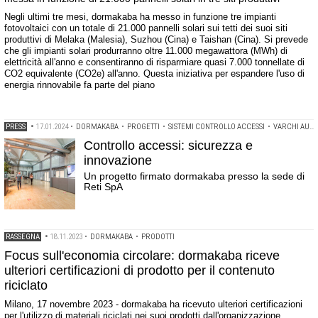
Negli ultimi tre mesi, dormakaba ha messo in funzione tre impianti
fotovoltaici con un totale di 21.000 pannelli solari sui tetti dei suoi siti
produttivi di Melaka (Malesia), Suzhou (Cina) e Taishan (Cina). Si prevede
che gli impianti solari produrranno oltre 11.000 megawattora (MWh) di
elettricità all'anno e consentiranno di risparmiare quasi 7.000 tonnellate di
CO2 equivalente (CO2e) all'anno. Questa iniziativa per espandere l'uso di
energia rinnovabile fa parte del piano
PRESS
•
17.01.2024
•
DORMAKABA
•
PROGETTI
•
SISTEMI CONTROLLO ACCESSI
•
VARCHI AUTOMATICI
Controllo accessi: sicurezza e
innovazione
Un progetto firmato dormakaba presso la sede di
Reti SpA
RASSEGNA
•
18.11.2023
•
DORMAKABA
•
PRODOTTI
Focus sull'economia circolare: dormakaba riceve
ulteriori certificazioni di prodotto per il contenuto
riciclato
Milano, 17 novembre 2023 - dormakaba ha ricevuto ulteriori certificazioni
per l'utilizzo di materiali riciclati nei suoi prodotti dall'organizzazione