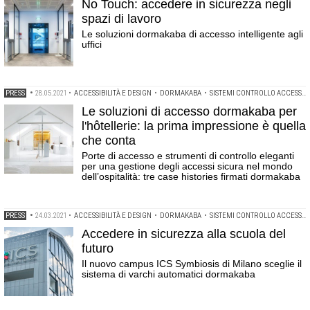
No Touch: accedere in sicurezza negli
spazi di lavoro
Le soluzioni dormakaba di accesso intelligente agli
uffici
PRESS
•
28.05.2021
•
ACCESSIBILITÀ E DESIGN
•
DORMAKABA
•
SISTEMI CONTROLLO ACCESSI
Le soluzioni di accesso dormakaba per
l'hôtellerie: la prima impressione è quella
che conta
Porte di accesso e strumenti di controllo eleganti
per una gestione degli accessi sicura nel mondo
dell’ospitalità: tre case histories firmati dormakaba
PRESS
•
24.03.2021
•
ACCESSIBILITÀ E DESIGN
•
DORMAKABA
•
SISTEMI CONTROLLO ACCESSI
Accedere in sicurezza alla scuola del
futuro
Il nuovo campus ICS Symbiosis di Milano sceglie il
sistema di varchi automatici dormakaba