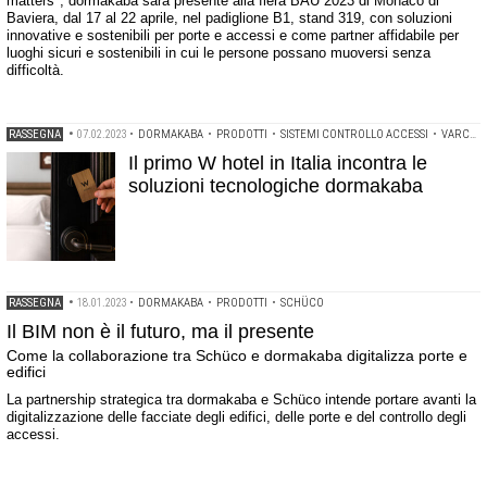
matters", dormakaba sarà presente alla fiera BAU 2023 di Monaco di
Baviera, dal 17 al 22 aprile, nel padiglione B1, stand 319, con soluzioni
innovative e sostenibili per porte e accessi e come partner affidabile per
luoghi sicuri e sostenibili in cui le persone possano muoversi senza
difficoltà.
RASSEGNA
•
07.02.2023
•
DORMAKABA
•
PRODOTTI
•
SISTEMI CONTROLLO ACCESSI
•
VARCHI AUTOMATICI
Il primo W hotel in Italia incontra le
soluzioni tecnologiche dormakaba
RASSEGNA
•
18.01.2023
•
DORMAKABA
•
PRODOTTI
•
SCHÜCO
Il BIM non è il futuro, ma il presente
Come la collaborazione tra Schüco e dormakaba digitalizza porte e
edifici
La partnership strategica tra dormakaba e Schüco intende portare avanti la
digitalizzazione delle facciate degli edifici, delle porte e del controllo degli
accessi.