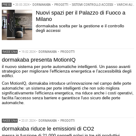
PRESS
•
20.03.2024
•
DORMAKABA
•
PROGETTI
•
SISTEMI CONTROLLO ACCESSI
•
VARCHI AUTOMATICI
Nuovi spazi per il Palazzo di Fuoco a
Milano
dormakaba scelta per la gestione e il controllo
degli accessi
RASSEGNA
•
19.02.2024
•
DORMAKABA
•
PRODOTTI
dormakaba presenta MotionIQ
il nuovo sistema per porte automatiche intelligenti. Un passo avanti
strategico per migliorare l'efficienza energetica e l’accessibilità degli
edifici.
Con MotionIQ, dormakaba introduce un'innovazione nel campo delle porte
automatiche: un sistema per porte intelligenti che non solo migliora
significativamente l'efficienza energetica, ma riduce anche i costi operativi,
facilita l'accesso senza barriere e garantisce l'uso sicuro delle porte
automatiche.
RASSEGNA
•
23.01.2024
•
DORMAKABA
•
PRODOTTI
dormakaba riduce le emissioni di CO2
messa in funzione di 21.000 pannelli solari in tre siti produttivi