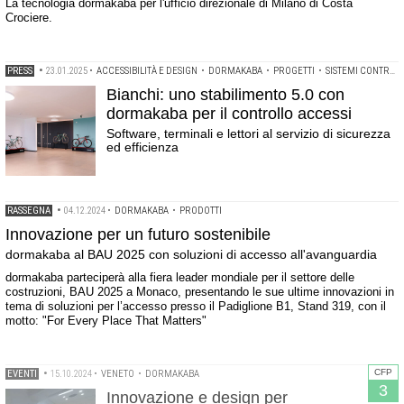
La tecnologia dormakaba per l'ufficio direzionale di Milano di Costa
Crociere.
PRESS
•
23.01.2025
•
ACCESSIBILITÀ E DESIGN
•
DORMAKABA
•
PROGETTI
•
SISTEMI CONTROLLO ACCESSI
Bianchi: uno stabilimento 5.0 con
dormakaba per il controllo accessi
Software, terminali e lettori al servizio di sicurezza
ed efficienza
RASSEGNA
•
04.12.2024
•
DORMAKABA
•
PRODOTTI
Innovazione per un futuro sostenibile
dormakaba al BAU 2025 con soluzioni di accesso all'avanguardia
dormakaba parteciperà alla fiera leader mondiale per il settore delle
costruzioni, BAU 2025 a Monaco, presentando le sue ultime innovazioni in
tema di soluzioni per l’accesso presso il Padiglione B1, Stand 319, con il
motto: "For Every Place That Matters"
CFP
EVENTI
•
15.10.2024
•
VENETO
•
DORMAKABA
3
Innovazione e design per