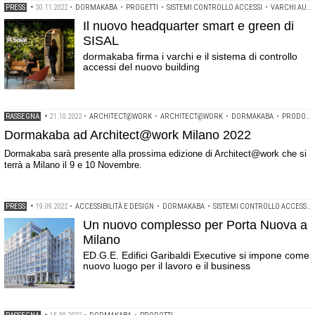
PRESS
•
30.11.2022
•
DORMAKABA
•
PROGETTI
•
SISTEMI CONTROLLO ACCESSI
•
VARCHI AUTOMATICI
Il nuovo headquarter smart e green di
SISAL
dormakaba firma i varchi e il sistema di controllo
accessi del nuovo building
RASSEGNA
•
21.10.2022
•
ARCHITECT@WORK
•
ARCHITECT@WORK
•
DORMAKABA
•
PRODOTTI
Dormakaba ad Architect@work Milano 2022
Dormakaba sarà presente alla prossima edizione di Architect@work che si
terrà a Milano il 9 e 10 Novembre.
PRESS
•
19.09.2022
•
ACCESSIBILITÀ E DESIGN
•
DORMAKABA
•
SISTEMI CONTROLLO ACCESSI
Un nuovo complesso per Porta Nuova a
Milano
ED.G.E. Edifici Garibaldi Executive si impone come
nuovo luogo per il lavoro e il business