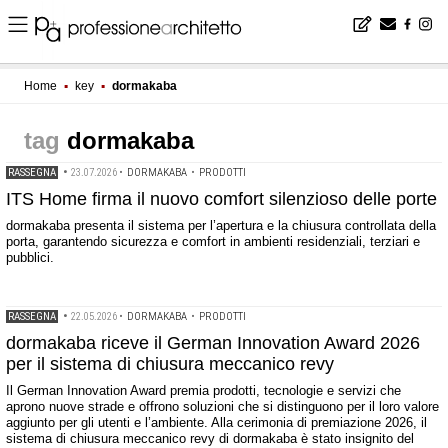
Home
▪
key
▪
dormakaba
dormakaba
RASSEGNA
•
23.07.2026
•
DORMAKABA
•
PRODOTTI
ITS Home firma il nuovo comfort silenzioso delle porte
dormakaba presenta il sistema per l’apertura e la chiusura controllata della
porta, garantendo sicurezza e comfort in ambienti residenziali, terziari e
pubblici.
RASSEGNA
•
22.05.2026
•
DORMAKABA
•
PRODOTTI
dormakaba riceve il German Innovation Award 2026
per il sistema di chiusura meccanico revy
Il German Innovation Award premia prodotti, tecnologie e servizi che
aprono nuove strade e offrono soluzioni che si distinguono per il loro valore
aggiunto per gli utenti e l’ambiente. Alla cerimonia di premiazione 2026, il
sistema di chiusura meccanico revy di dormakaba è stato insignito del