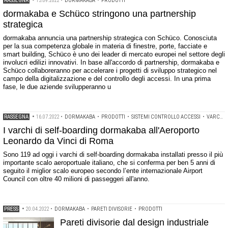
RASSEGNA
•
15.09.2022
•
DORMAKABA
•
PRODOTTI
dormakaba e Schüco stringono una partnership
strategica
dormakaba annuncia una partnership strategica con Schüco. Conosciuta
per la sua competenza globale in materia di finestre, porte, facciate e
smart building, Schüco è uno dei leader di mercato europei nel settore degli
involucri edilizi innovativi. In base all'accordo di partnership, dormakaba e
Schüco collaboreranno per accelerare i progetti di sviluppo strategico nel
campo della digitalizzazione e del controllo degli accessi. In una prima
fase, le due aziende svilupperanno u
RASSEGNA
•
16.07.2022
•
DORMAKABA
•
PRODOTTI
•
SISTEMI CONTROLLO ACCESSI
•
VARCHI AUTOMATICI
I varchi di self-boarding dormakaba all'Aeroporto
Leonardo da Vinci di Roma
Sono 119 ad oggi i varchi di self-boarding dormakaba installati presso il più
importante scalo aeroportuale italiano, che si conferma per ben 5 anni di
seguito il miglior scalo europeo secondo l’ente internazionale Airport
Council con oltre 40 milioni di passeggeri all'anno.
PRESS
•
20.04.2022
•
DORMAKABA
•
PARETI DIVISORIE
•
PRODOTTI
Pareti divisorie dal design industriale