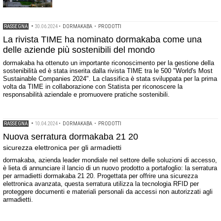
RASSEGNA
•
30.06.2024
•
DORMAKABA
•
PRODOTTI
La rivista TIME ha nominato dormakaba come una
delle aziende più sostenibili del mondo
dormakaba ha ottenuto un importante riconoscimento per la gestione della
sostenibilità ed è stata inserita dalla rivista TIME tra le 500 "World's Most
Sustainable Companies 2024". La classifica è stata sviluppata per la prima
volta da TIME in collaborazione con Statista per riconoscere la
responsabilità aziendale e promuovere pratiche sostenibili.
RASSEGNA
•
10.04.2024
•
DORMAKABA
•
PRODOTTI
Nuova serratura dormakaba 21 20
sicurezza elettronica per gli armadietti
dormakaba, azienda leader mondiale nel settore delle soluzioni di accesso,
è lieta di annunciare il lancio di un nuovo prodotto a portafoglio: la serratura
per armadietti dormakaba 21 20. Progettata per offrire una sicurezza
elettronica avanzata, questa serratura utilizza la tecnologia RFID per
proteggere documenti e materiali personali da accessi non autorizzati agli
armadietti.