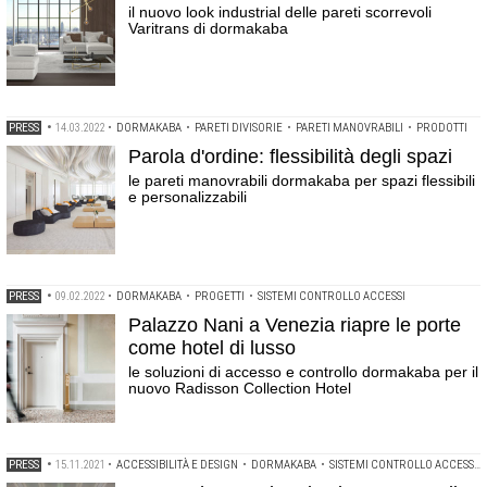
il nuovo look industrial delle pareti scorrevoli
Varitrans di dormakaba
PRESS
•
14.03.2022
•
DORMAKABA
•
PARETI DIVISORIE
•
PARETI MANOVRABILI
•
PRODOTTI
Parola d'ordine: flessibilità degli spazi
le pareti manovrabili dormakaba per spazi flessibili
e personalizzabili
PRESS
•
09.02.2022
•
DORMAKABA
•
PROGETTI
•
SISTEMI CONTROLLO ACCESSI
Palazzo Nani a Venezia riapre le porte
come hotel di lusso
le soluzioni di accesso e controllo dormakaba per il
nuovo Radisson Collection Hotel
PRESS
•
15.11.2021
•
ACCESSIBILITÀ E DESIGN
•
DORMAKABA
•
SISTEMI CONTROLLO ACCESSI