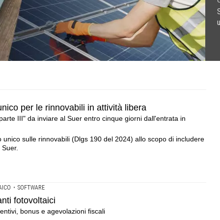
U
S
tività libera .Integrato il modulo del 2022 con la "parte III"
 operativi per godere di incentivi, bonus e agevolazioni
a le ultime modifiche normative
ercizio dell'impianto
ico per le rinnovabili in attività libera
arte III" da inviare al Suer entro cinque giorni dall'entrata in
o unico sulle rinnovabili (Dlgs 190 del 2024) allo scopo di includere
a Suer.
AICO
•
SOFTWARE
ti fotovoltaici
entivi, bonus e agevolazioni fiscali