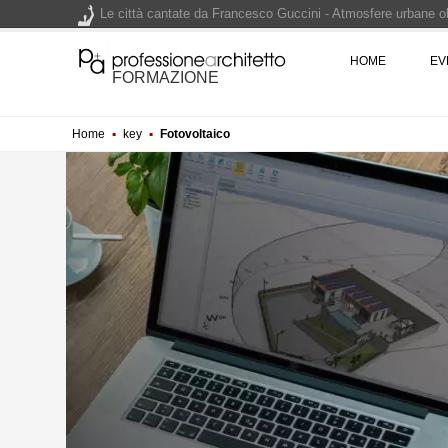
Le città cantate da Francesco Guccini - Atmosfere urbane olt
Renzo Piano World Tour 2026, ottava edizione in partenza. 
HOME
EV
FORMAZIONE
Home
▪
key
▪
Fotovoltaico
200 manifesti per i 200 anni di Carlo Collodi, creatore di 