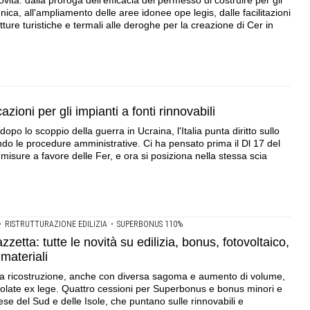
novità: dalla proroga dell'efficacia del permesso di costruire per gli
nica, all'ampliamento delle aree idonee ope legis, dalle facilitazioni
utture turistiche e termali alle deroghe per la creazione di Cer in
zioni per gli impianti a fonti rinnovabili
dopo lo scoppio della guerra in Ucraina, l'Italia punta diritto sullo
ando le procedure amministrative. Ci ha pensato prima il Dl 17 del
isure a favore delle Fer, e ora si posiziona nella stessa scia
•
RISTRUTTURAZIONE EDILIZIA
•
SUPERBONUS 110%
zetta: tutte le novità su edilizia, bonus, fotovoltaico,
materiali
per la ricostruzione, anche con diversa sagoma e aumento di volume,
colate ex lege. Quattro cessioni per Superbonus e bonus minori e
se del Sud e delle Isole, che puntano sulle rinnovabili e