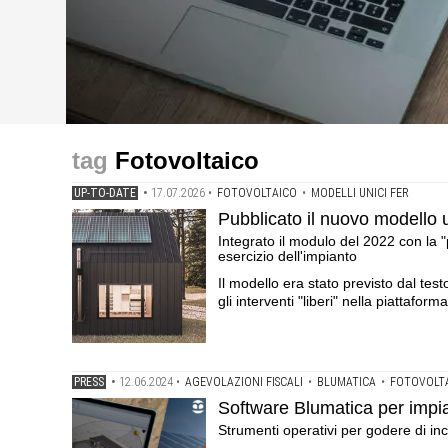
up-to-date
press
up-to-date
Pubblicato il nuovo modello unico per le rinnovabili in at
Software Blumatica per impianti fotovoltaici .Strumenti
Superbonus 2023: la circolare delle Entrate che illustr
Fotovoltaico
da inviare al Suer entro cinque giorni dall'entrata in es
fiscali
UP-TO-DATE
•
17.07.2026
•
FOTOVOLTAICO
•
MODELLI UNICI FER
Pubblicato il nuovo modello un
Integrato il modulo del 2022 con la "p
esercizio dell'impianto
Il modello era stato previsto dal test
gli interventi "liberi" nella piattaform
PRESS
•
12.06.2024
•
AGEVOLAZIONI FISCALI
•
BLUMATICA
•
FOTOVOLT
Software Blumatica per impian
Strumenti operativi per godere di inc