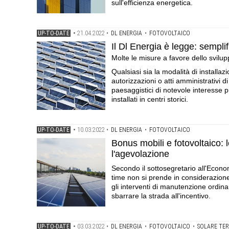
sull'efficienza energetica.
UP-TO-DATE
•
21.04.2022
•
DL ENERGIA
•
FOTOVOLTAICO
Il Dl Energia è legge: semplifi
Molte le misure a favore dello svilupp
Qualsiasi sia la modalità di installaz
autorizzazioni o atti amministrativi 
paesaggistici di notevole interesse p
installati in centri storici.
UP-TO-DATE
•
10.03.2022
•
DL ENERGIA
•
FOTOVOLTAICO
Bonus mobili e fotovoltaico:
l'agevolazione
Secondo il sottosegretario all'Econom
time non si prende in considerazione 
gli interventi di manutenzione ordin
sbarrare la strada all'incentivo.
UP-TO-DATE
•
03.03.2022
•
DL ENERGIA
•
FOTOVOLTAICO
•
SOLARE TE