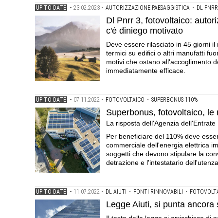
UP-TO-DATE
•
23.02.2023
•
AUTORIZZAZIONE PAESAGGISTICA
•
DL PNRR
Dl Pnrr 3, fotovoltaico: auto
c'è diniego motivato
Deve essere rilasciato in 45 giorni il 
termici su edifici o altri manufatti f
motivi che ostano all'accoglimento del
immediatamente efficace.
UP-TO-DATE
•
07.11.2022
•
FOTOVOLTAICO
•
SUPERBONUS 110%
Superbonus, fotovoltaico, le r
La risposta dell'Agenzia dell'Entrate
Per beneficiare del 110% deve essere 
commerciale dell'energia elettrica i
soggetti che devono stipulare la conv
detrazione e l'intestatario dell'utenza
UP-TO-DATE
•
11.07.2022
•
DL AIUTI
•
FONTI RINNOVABILI
•
FOTOVOLT
Legge Aiuti, si punta ancora s