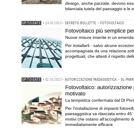
diniego, anche parziale, devono ess
bilanciala tutela del paesaggio e le e
UP-TO-DATE
•
24.05.2023
•
DECRETO BOLLETTE
•
FOTOVOLTAICO
Fotovoltaico più semplice per 
Nuove misure inserite in un emendam
Per installarli - salvo alcune eccezi
accompagnata da una relazione sottos
progettuali, che attesti il rispetto de
UP-TO-DATE
•
02.05.2023
•
AUTORIZZAZIONE PAESAGGISTICA
•
DL PNRR
Fotovoltaico: autorizzazione 
motivato
La tempistica confermata dal Dl Pnrr
Per l'installazione di impianti fotovolt
paesaggistica va rilasciata entro 45 
motivi che ostano all'accoglimento del
immediatamente efficace.