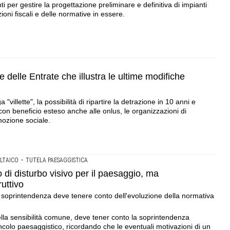
i per gestire la progettazione preliminare e definitiva di impianti
zioni fiscali e delle normative in essere.
 delle Entrate che illustra le ultime modifiche
 "villette", la possibilità di ripartire la detrazione in 10 anni e
ci con beneficio esteso anche alle onlus, le organizzazioni di
mozione sociale.
LTAICO
•
TUTELA PAESAGGISTICA
o di disturbo visivo per il paesaggio, ma
ruttivo
a soprintendenza deve tenere conto dell'evoluzione della normativa
ella sensibilità comune, deve tener conto la soprintendenza
ncolo paesaggistico, ricordando che le eventuali motivazioni di un