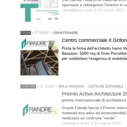
ripensare e ridisegnare l'interior in un
candidature entro il 31 marzo 2012
FOCUS
•
17.10.2011
•
GRANITIFIANDRE
Centro commerciale Il Grifo
Porta la firma dell'architetto Ivano 
Bassano. 5000 mq di Gres Porcellan
per soddisfare l'esigenza di soddisfa
CONCORSI
•
12.10.2011
•
EMILIA ROMAGNA
•
COSTRUIRE SOSTENIBILE
•
Premio Active Architecture 
premio internazionale di architettura
Graniti Fiande lancia il Premio internaz
materiali eco-attivi ed ecosostenibi
realizzare un costruire "verde".
consegna entro il 31 marzo 2012