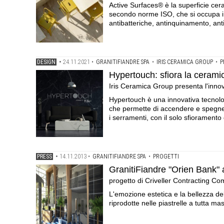
Active Surfaces® è la superficie cera
secondo norme ISO, che si occupa in
antibatteriche, antinquinamento, ant
DESIGN
•
24.11.2021
•
GRANITIFIANDRE SPA
•
IRIS CERAMICA GROUP
•
P
Hypertouch: sfiora la ceram
Iris Ceramica Group presenta l'innov
Hypertouch è una innovativa tecnolo
che permette di accendere e spegnere
i serramenti, con il solo sfioramento 
PRESS
•
14.11.2013
•
GRANITIFIANDRE SPA
•
PROGETTI
GranitiFiandre "Orien Bank" 
progetto di Criveller Contracting C
L'emozione estetica e la bellezza de
riprodotte nelle piastrelle a tutta m