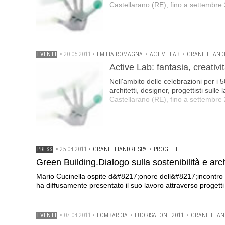
Castellarano (RE), fino a settembre
EVENTI
•
20.05.2011
•
EMILIA ROMAGNA
•
ACTIVE LAB
•
GRANITIFIAND
Active Lab: fantasia, creativ
Nell'ambito delle celebrazioni per i 5
architetti, designer, progettisti sull
Castellarano (RE), fino a settembre
PRESS
•
25.04.2011
•
GRANITIFIANDRE SPA
•
PROGETTI
Green Building.Dialogo sulla sostenibilità e ar
Mario Cucinella ospite d&#8217;onore dell&#8217;incontro 
ha diffusamente presentato il suo lavoro attraverso progetti r
EVENTI
•
07.04.2011
•
LOMBARDIA
•
FUORISALONE 2011
•
GRANITIFIA