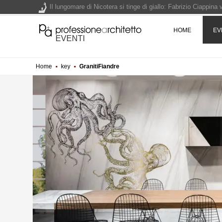
Il lungomare di Nicotera si tinge di giallo: Fabrizio Ciappina
Il decreto infrastrutture è legge, le novità dall'anticipazion
HOME
EV
EVENTI
Un nuovo volto per il lungomare di Villammare - Concorso d
Home
▪
key
▪
GranitiFiandre
L'obbligo di aggiornamento del Psc non decade se il cantier