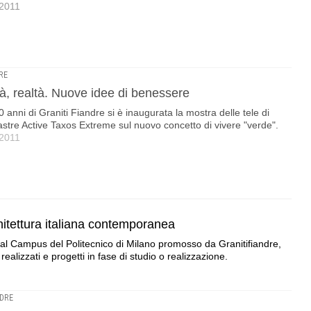
 2011
RE
ità, realtà. Nuove idee di benessere
0 anni di Graniti Fiandre si è inaugurata la mostra delle tele di
e lastre Active Taxos Extreme sul nuovo concetto di vivere "verde".
 2011
chitettura italiana contemporanea
al Campus del Politecnico di Milano promosso da Granitifiandre,
ealizzati e progetti in fase di studio o realizzazione.
NDRE