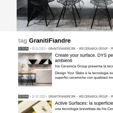
design
design
design
Create your surface. DYS per rendere uniche le superfi
Active Surfaces: la superficie ceramica a servizio dell’
Hypertouch: sfiora la ceramica per accendere .Iris Ce
GranitiFiandre
presenta la tecnologia per personalizzare le superfici
Ceramica Group dalle proprietà antivirali
per la gestione degli impianti
DESIGN
•
02.05.2022
•
GRANITIFIANDRE SPA
•
IRIS CERAMICA GROUP
•
P
Create your surface. DYS per
ambienti
Iris Ceramica Group presenta la tecn
Design Your Slabs è la tecnologia s
superfici ceramiche con qualsiasi im
DESIGN
•
31.01.2022
•
GRANITIFIANDRE SPA
•
IRIS CERAMICA GROUP
•
P
Active Surfaces: la superfici
una tecnologia brevettata da Iris Cer