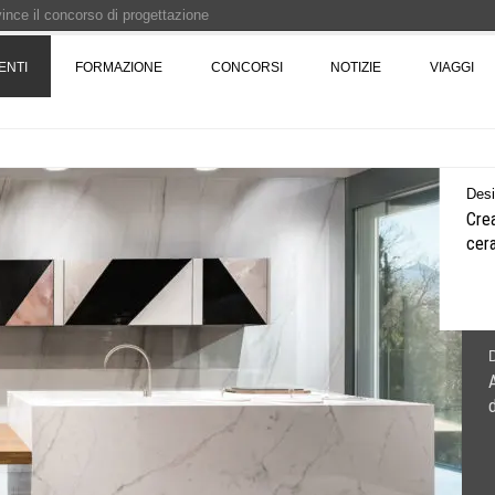
 vince il concorso di progettazione
e del prezzo alla Soprintendenza speciale
ENTI
FORMAZIONE
CONCORSI
NOTIZIE
VIAGGI
i progettazione a procedura aperta due fasi Montepremi: 18.000 euro
e è fermo - La pronuncia della Corte di Cassazione
Des
Crea
cera
d