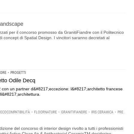
Landscape
zzati per il concorso promosso da GranitiFiandre con il Politecnico
di concept di Spatial Design. I vincitori saranno decretati al
NDRE
•
PROGETTI
etto Odile Decq
12 con un partner d&#8217;eccezione: l&#8217;architetto francese
l&#8217;architettura.
ECOCOMPATIBILITÀ
•
FLOORNATURE
•
GRANITIFIANDRE
•
IRIS CERAMICA
•
PREMIO ACTIVE DESIGN
ione del concorso di interior design rivolto a tutti i professionisti
o-attivi Active Clean Air & Antibacterial CeramicTM desiderino