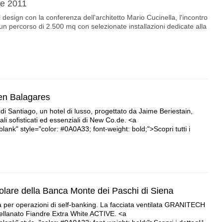
ne 2011
design con la conferenza dell'architetto Mario Cucinella, l'incontro
 un percorso di 2.500 mq con selezionate installazioni dedicate alla
Zen Balagares
di Santiago, un hotel di lusso, progettato da Jaime Beriestain,
li sofisticati ed essenziali di New Co.de. <a
lank" style="color: #0A0A33; font-weight: bold;">Scopri tutti i
olare della Banca Monte dei Paschi di Siena
va per operazioni di self-banking. La facciata ventilata GRANITECH
orcellanato Fiandre Extra White ACTIVE. <a