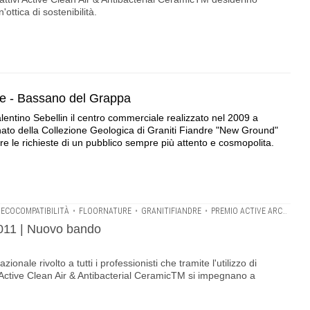
'ottica di sostenibilità.
ne - Bassano del Grappa
Valentino Sebellin il centro commerciale realizzato nel 2009 a
ato della Collezione Geologica di Graniti Fiandre "New Ground"
re le richieste di un pubblico sempre più attento e cosmopolita.
ECOCOMPATIBILITÀ
•
FLOORNATURE
•
GRANITIFIANDRE
•
PREMIO ACTIVE ARCHITECTURE
2011 | Nuovo bando
ionale rivolto a tutti i professionisti che tramite l'utilizzo di
li Active Clean Air & Antibacterial CeramicTM si impegnano a