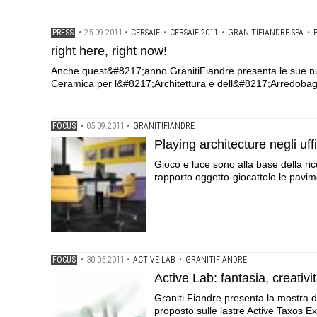
PRESS
•
25.09.2011
•
CERSAIE
•
CERSAIE 2011
•
GRANITIFIANDRE SPA
•
right here, right now!
Anche quest&#8217;anno GranitiFiandre presenta le sue nuov
Ceramica per l&#8217;Architettura e dell&#8217;Arredobagn
FOCUS
•
05.09.2011
•
GRANITIFIANDRE
Playing architecture negli uf
Gioco e luce sono alla base della ric
rapporto oggetto-giocattolo le pavim
FOCUS
•
30.05.2011
•
ACTIVE LAB
•
GRANITIFIANDRE
Active Lab: fantasia, creativit
Graniti Fiandre presenta la mostra de
proposto sulle lastre Active Taxos E