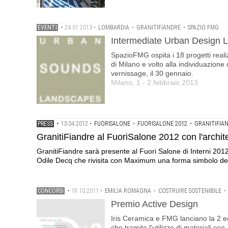
EVENTI
•
24.01.2013
•
LOMBARDIA
•
GRANITIFIANDRE
•
SPAZIO FMG
Intermediate Urban Design 
SpazioFMG ospita i 18 progetti reali
di Milano e volto alla individuazione 
vernissage, il 30 gennaio.
Milano, 1 - 2 febbraio 2013
PRESS
•
13.04.2012
•
FUORISALONE
•
FUORISALONE 2012
•
GRANITIFIA
GranitiFiandre al FuoriSalone 2012 con l'archit
GranitiFiandre sarà presente al Fuori Salone di Interni 20
Odile Decq che rivisita con Maximum una forma simbolo del
CONCORSI
•
19.10.2011
•
EMILIA ROMAGNA
•
COSTRUIRE SOSTENIBILE
•
Premio Active Design
Iris Ceramica e FMG lanciano la 2 ediz
che tramite l'utilizzo di materiali ec