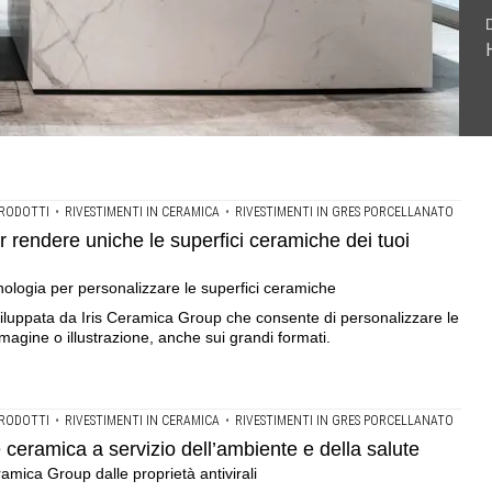
ci ceramiche dei tuoi ambienti .Iris Ceramica Group
ambiente e della salute .una tecnologia brevettata da Iris
ramica Group presenta l'innovativa tecnologia a scomparsa
 ceramiche
RODOTTI
•
RIVESTIMENTI IN CERAMICA
•
RIVESTIMENTI IN GRES PORCELLANATO
 rendere uniche le superfici ceramiche dei tuoi
ologia per personalizzare le superfici ceramiche
viluppata da Iris Ceramica Group che consente di personalizzare le
magine o illustrazione, anche sui grandi formati.
RODOTTI
•
RIVESTIMENTI IN CERAMICA
•
RIVESTIMENTI IN GRES PORCELLANATO
e ceramica a servizio dell’ambiente e della salute
amica Group dalle proprietà antivirali