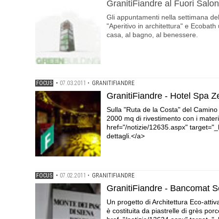
GranitiFiandre al Fuori Salo
Gli appuntamenti nella settimana del 
"Aperitivo in architettura" e Ecobath
casa, al bagno, al benessere.
FOCUS
•
07.03.2011
•
GRANITIFIANDRE
GranitiFiandre - Hotel Spa 
Sulla "Ruta de la Costa" del Camino 
2000 mq di rivestimento con i materia
href="/notizie/12635.aspx" target="_b
dettagli.</a>
FOCUS
•
07.02.2011
•
GRANITIFIANDRE
GranitiFiandre - Bancomat S
Un progetto di Architettura Eco-atti
è costituita da piastrelle di grès p