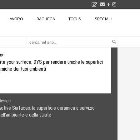
LAVORO
BACHECA
TOOLS
SPECIALI
Città Osmotiche: la rigenerazione urbana attraverso suoli permeabili, gestione dell'acqua e resilienza climatica - Gli eventi INBAR al Centro Congressi La Nuvola · Ingresso gratuito
Il museo città: a Bruxelles apre Kanal - Centre Pompidou dedicato all'arte e all'architettura - Yves Goldstein, Dg: «Il museo è tutto perché l'arte è la forza di emancipazione più straordinaria e l'architettura si occupa di costruire il futuro delle città, ma può essere niente se non è anche riflessione sul futuro dell'umanità»
ign
te your surface. DYS per rendere uniche le superfici
miche dei tuoi ambienti
Design
Active Surfaces: la superficie ceramica a servizio
ell’ambiente e della salute