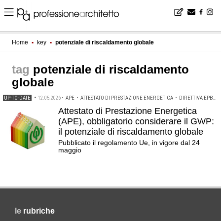
Home
▪
key
▪
potenziale di riscaldamento globale
potenziale di riscaldamento
globale
UP-TO-DATE
•
12.05.2026
•
APE
•
ATTESTATO DI PRESTAZIONE ENERGETICA
•
DIRETTIVA EPBD
•
Attestato di Prestazione Energetica
(APE), obbligatorio considerare il GWP:
il potenziale di riscaldamento globale
Pubblicato il regolamento Ue, in vigore dal 24
maggio
le
rubriche