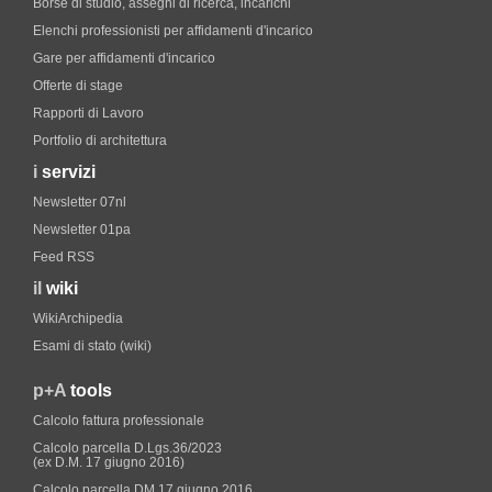
Borse di studio, assegni di ricerca, incarichi
Elenchi professionisti per affidamenti d'incarico
Gare per affidamenti d'incarico
Offerte di stage
Rapporti di Lavoro
Portfolio di architettura
i
servizi
Newsletter 07nl
Newsletter 01pa
Feed RSS
il
wiki
WikiArchipedia
Esami di stato (wiki)
p+A
tools
Calcolo fattura professionale
Calcolo parcella D.Lgs.36/2023
(ex D.M. 17 giugno 2016)
Calcolo parcella DM 17 giugno 2016