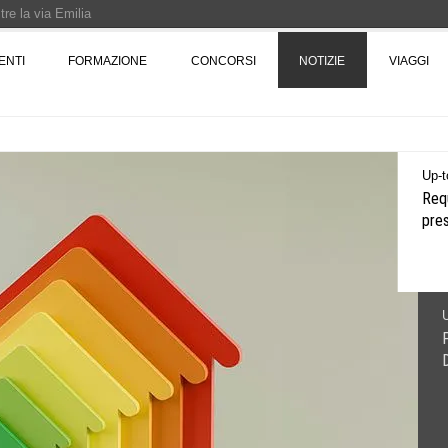
re la via Emilia
Rotta verso Ovest - Europa, Stati Uniti e Canada | 22 agosto > 30 settembre 
ENTI
FORMAZIONE
CONCORSI
NOTIZIE
VIAGGI
Pinocchio - Call di grafica promossa dal Museo MAGMA per la realizzazione di 
Up-t
Requ
pre
U
P