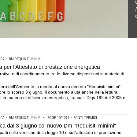
U
ione energetica .Il ministero dirama le indicazioni operative
vo Dm "Requisiti minimi" .Va in vigore il nuovo decreto, con
o considerare il GWP: il potenziale di riscaldamento globale
a di efficienza energetica
i prestazione energetica (Ape)
ICA
•
DM REQUISITI MINIMI
 per l'Attestato di prestazione energetica
erative e di coordinamento tra le diverse disposizioni in materia di
stero dell'Ambiente in merito al nuovo decreto "Requisiti minimi"
ore lo scorso 3 giugno. Il documento aiuta anche nella lettura
e in materia di efficienza energetica, tra cui il Dlgs 192 del 2005 e
ICA
•
DM REQUISITI MINIMI
•
LEGGE 10/1991
•
PONTI TERMICI
ifica dal 3 giugno col nuovo Dm "Requisiti minimi"
atti sulle verifiche della legge 10 e sull'attestato di prestazione