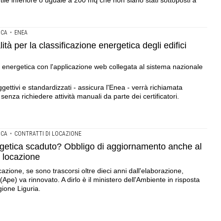
utile inferiore o uguale a 200 mq che non siano stati sottoposti a
ICA
•
ENEA
ità per la classificazione energetica degli edifici
ne energetica con l'applicazione web collegata al sistema nazionale
ettivi e standardizzati - assicura l'Enea - verrà richiamata
senza richiedere attività manuali da parte dei certificatori.
ICA
•
CONTRATTI DI LOCAZIONE
rgetica scaduto? Obbligo di aggiornamento anche al
i locazione
ocazione, se sono trascorsi oltre dieci anni dall'elaborazione,
(Ape) va rinnovato. A dirlo è il ministero dell'Ambiente in risposta
gione Liguria.