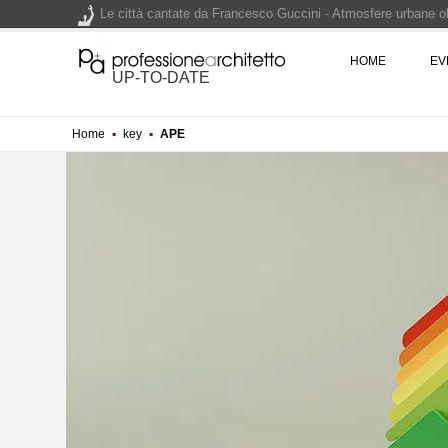
Le città cantate da Francesco Guccini - Atmosfere urbane olt
Renzo Piano World Tour 2026, ottava edizione in partenza. 
HOME
EV
UP-TO-DATE
Home
▪
key
▪
APE
200 manifesti per i 200 anni di Carlo Collodi, creatore di 