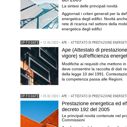
La sintesi delle principali novità
Aggiornati i criteri generali per la d
energetica degli edifici. Novità anche
rete di ricarica nel settore della mobi
energetica degli edifici
UP-TO-DATE
•
12.06.2020
•
APE
•
ATTESTATO DI PRESTAZIONE ENERGET
Ape (Attestato di prestazione 
vigore) sull'efficienza energe
Modifiche ai requisiti che mettono in
deve consentire la raccolta di dati rel
della legge 10 del 1991. Contestazion
la competenza passa alle Regioni.
UP-TO-DATE
•
05.02.2020
•
APE
•
ATTESTATO DI PRESTAZIONE ENERGET
Prestazione energetica ed ef
decreto 192 del 2005
Le principali novità contenute nel p
Commissioni