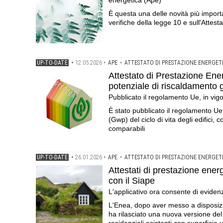
energetica (Ape)
È questa una delle novità più import
verifiche della legge 10 e sull'Attes
UP-TO-DATE
•
12.05.2026
•
APE
•
ATTESTATO DI PRESTAZIONE ENERGET
Attestato di Prestazione Ener
potenziale di riscaldamento 
Pubblicato il regolamento Ue, in vig
È stato pubblicato il regolamento Ue 
(Gwp) del ciclo di vita degli edifici, 
comparabili
UP-TO-DATE
•
26.01.2026
•
APE
•
ATTESTATO DI PRESTAZIONE ENERGET
Attestati di prestazione ener
con il Siape
L'applicativo ora consente di evidenzia
L'Enea, dopo aver messo a disposizi
ha rilasciato una nuova versione del D