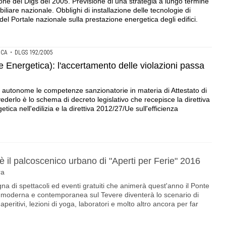
ne del Dlgs del 2005. Previsione di una strategia a lungo termine
iliare nazionale. Obblighi di installazione delle tecnologie di
one del Portale nazionale sulla prestazione energetica degli edifici.
ICA
•
DLGS 192/2005
e Energetica): l'accertamento delle violazioni passa
e autonome le competenze sanzionatorie in materia di Attestato di
derlo è lo schema di decreto legislativo che recepisce la direttiva
ica nell'edilizia e la direttiva 2012/27/Ue sull'efficienza
 il palcoscenico urbano di "Aperti per Ferie" 2016
ra
gna di spettacoli ed eventi gratuiti che animerà quest'anno il Ponte
a moderna e contemporanea sul Tevere diventerà lo scenario di
 aperitivi, lezioni di yoga, laboratori e molto altro ancora per far