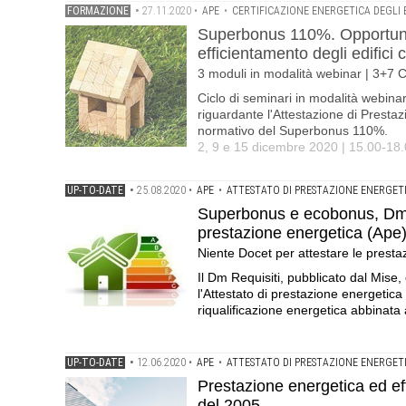
FORMAZIONE
•
27.11.2020
•
APE
•
CERTIFICAZIONE ENERGETICA DEGLI E
Superbonus 110%. Opportunità
efficientamento degli edifici c
3 moduli in modalità webinar | 3+7 
Ciclo di seminari in modalità webina
riguardante l'Attestazione di Prestaz
normativo del Superbonus 110%.
2, 9 e 15 dicembre 2020 | 15.00-18
UP-TO-DATE
•
25.08.2020
•
APE
•
ATTESTATO DI PRESTAZIONE ENERGET
Superbonus e ecobonus, Dm Re
prestazione energetica (Ape
Niente Docet per attestare le presta
Il Dm Requisiti, pubblicato dal Mise, 
l'Attestato di prestazione energetica
riqualificazione energetica abbinata a
UP-TO-DATE
•
12.06.2020
•
APE
•
ATTESTATO DI PRESTAZIONE ENERGET
Prestazione energetica ed eff
del 2005