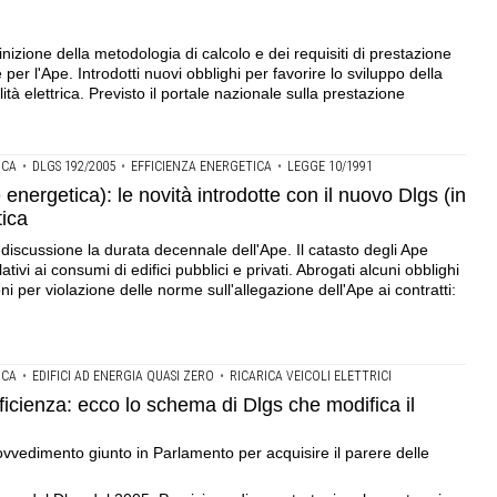
efinizione della metodologia di calcolo e dei requisiti di prestazione
 per l'Ape. Introdotti nuovi obblighi per favorire lo sviluppo della
lità elettrica. Previsto il portale nazionale sulla prestazione
ICA
•
DLGS 192/2005
•
EFFICIENZA ENERGETICA
•
LEGGE 10/1991
energetica): le novità introdotte con il nuovo Dlgs (in
tica
 discussione la durata decennale dell'Ape. Il catasto degli Ape
ativi ai consumi di edifici pubblici e privati. Abrogati alcuni obblighi
i per violazione delle norme sull'allegazione dell'Ape ai contratti:
ICA
•
EDIFICI AD ENERGIA QUASI ZERO
•
RICARICA VEICOLI ELETTRICI
ficienza: ecco lo schema di Dlgs che modifica il
rovvedimento giunto in Parlamento per acquisire il parere delle