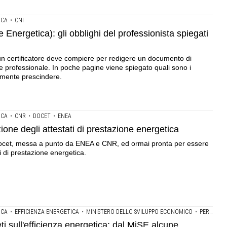
ICA
•
CNI
 Energetica): gli obblighi del professionista spiegati
e un certificatore deve compiere per redigere un documento di
 e professionale. In poche pagine viene spiegato quali sono i
tamente prescindere.
ICA
•
CNR
•
DOCET
•
ENEA
zione degli attestati di prestazione energetica
 Docet, messa a punto da ENEA e CNR, ed ormai pronta per essere
i di prestazione energetica.
ICA
•
EFFICIENZA ENERGETICA
•
MINISTERO DELLO SVILUPPO ECONOMICO
•
PERMESSO DI COSTRUIRE
i sull'efficienza energetica: dal MiSE alcune