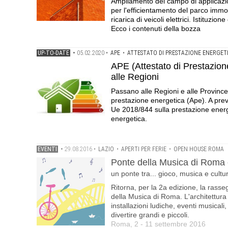
Ampliamento del campo di applicazio
per l'efficientamento del parco immob
ricarica di veicoli elettrici. Istituzi
Ecco i contenuti della bozza
UP-TO-DATE
•
05.02.2020
•
APE
•
ATTESTATO DI PRESTAZIONE ENERGET
APE (Attestato di Prestazion
alle Regioni
Passano alle Regioni e alle Provinc
prestazione energetica (Ape). A preve
Ue 2018/844 sulla prestazione energet
energetica.
EVENTI
•
29.08.2016
•
LAZIO
•
APERTI PER FERIE
•
OPEN HOUSE ROMA
Ponte della Musica di Roma è
un ponte tra... gioco, musica e cultu
Ritorna, per la 2a edizione, la rasse
della Musica di Roma. L'architettur
installazioni ludiche, eventi musicali,
divertire grandi e piccoli.
Roma, 2 - 11 settembre 2016