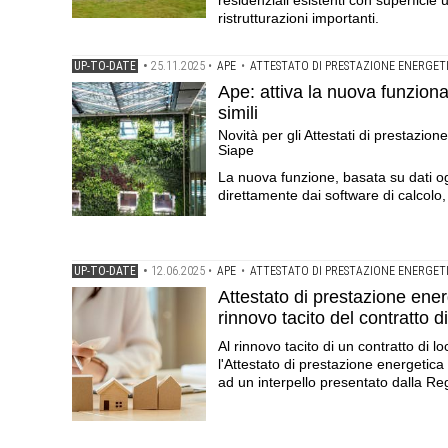
residenziali esistenti con superficie 
ristrutturazioni importanti.
UP-TO-DATE
•
25.11.2025
•
APE
•
ATTESTATO DI PRESTAZIONE ENERGET
Ape: attiva la nuova funzional
simili
Novità per gli Attestati di prestazio
Siape
La nuova funzione, basata su dati ogg
direttamente dai software di calcolo, 
UP-TO-DATE
•
12.06.2025
•
APE
•
ATTESTATO DI PRESTAZIONE ENERGET
Attestato di prestazione ene
rinnovo tacito del contratto d
Al rinnovo tacito di un contratto di l
l'Attestato di prestazione energetica 
ad un interpello presentato dalla Re