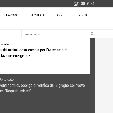
2026
LAVORO
BACHECA
TOOLS
SPECIALI
La Fabbrica di ceramiche Solimene a Vietri sul Mare: un progetto nato quasi per caso - La lucertola aggrappata alla roccia, tra Wright e Gaudì, unica opera europea del visionario architetto Paolo Soleri
Osteria dell'Architetto a Marmomac con i fondatori di EMBT, Park, CZA e ELASTICOFarm - Veronafiere, dal 22 al 25 settembre 2026 · 2x4 Cfp · Ingresso gratuito · Iscrizioni aperte!
I Cantieri by LandWorks 2026, autocostruzione e vita comunitaria in Sardegna, a picco sul mare - Workshop di autocostruzione e rigenerazione urbana nell'ex borgo minerario dell'Argentiera · 3 turni
una mostra
o-date
isiti minimi, cosa cambia per l'Attestato di
stazione energetica
p-to-date
onti termici, obbligo di verifica dal 3 giugno col nuovo
Dm "Requisiti minimi"