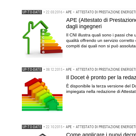
UP-TO-DATE
•
22.03.2016
•
APE
•
ATTESTATO DI PRESTAZIONE ENERGET
APE (Attestato di Prestazione
dagli ingegneri
Il CNI illustra quali sono i passi ch
qualità offrendo un servizio corretto
compiti dai quali non si può assolu
UP-TO-DATE
•
08.12.2015
•
APE
•
ATTESTATO DI PRESTAZIONE ENERGET
Il Docet è pronto per la reda
È disponibile la terza versione del
impiegata nella redazione di Attestat
UP-TO-DATE
•
22.10.2015
•
APE
•
ATTESTATO DI PRESTAZIONE ENERGET
Come applicare i nuovi decret