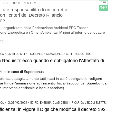
CFP
DIFICI
•
SUPERBONUS 110%
3+7
 e responsabilità di un corretto
on i criteri del Decreto Rilancio
CFP
r - organizzato dalla Federazione Architetti PPC Toscani -
ione Energetica e i Criteri Ambientali Minimi all'interno del quadro
.00
ICA
•
DM REQUISITI
•
ECOBONUS
•
SISMABONUS
•
SUPERBONUS 110%
quisiti: ecco quando è obbligatorio l'Attestato di
)
zioni in caso di Superbonus
elenca dettagliatamente tutti i casi in cui è obbligatorio redigere
 ai fini dell'ammissione agli incentivi fiscali (ecobonus, Superbonus,
 interventi antisismici e bonus facciate).
ICA
•
DLGS 192/2005
•
EDIFICI ENERGIA QUASI ZERO
•
RICARICA VEICOLI ELETTRICI
icienza: in vigore il Dlgs che modifica il decreto 192