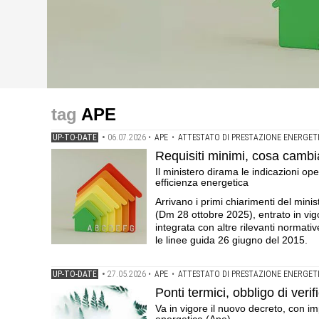
up-to-date
up-to-date
up-to-date
Requisiti minimi, cosa cambia per l'Attestato di prestaz
Ponti termici, obbligo di verifica dal 3 giugno col nuo
Attestato di Prestazione Energetica (APE), obbligatori
APE
e di coordinamento tra le diverse disposizioni in materi
impatti sulle verifiche della legge 10 e sull'attestato d
.Pubblicato il regolamento Ue, in vigore dal 24 maggio
UP-TO-DATE
•
06.07.2026
•
APE
•
ATTESTATO DI PRESTAZIONE ENERGET
Requisiti minimi, cosa cambia
Il ministero dirama le indicazioni op
efficienza energetica
Arrivano i primi chiarimenti del mini
(Dm 28 ottobre 2025), entrato in vig
integrata con altre rilevanti normativ
le linee guida 26 giugno del 2015.
UP-TO-DATE
•
27.05.2026
•
APE
•
ATTESTATO DI PRESTAZIONE ENERGET
Ponti termici, obbligo di ver
Va in vigore il nuovo decreto, con imp