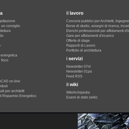
a
il
lavoro
gettazione
Concorsi pubblici per Architetti, Ingegner
 un consiglio
Borse di studio, assegni di ricerca, incar
itettura
Elenchi professionisti per affidamenti d'
do
Gare per affidamenti d'incarico
Offerte di stage
o
Rapporti di Lavoro
Portfolio di architettura
e energetica
i
servizi
 fisco
Newsletter 07nl
Newsletter 01pa
Feed RSS
toCAD on-line
il
wiki
imboli
iti per architetti
WikiArchipedia
il Risparmio Energetico
Esami di stato (wiki)