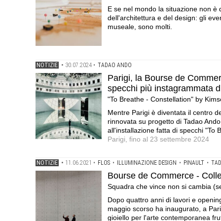
E se nel mondo la situazione non è d
dell'architettura e del design: gli e
museale, sono molti.
NOTIZIE
•
30.07.2024
•
TADAO ANDO
Parigi, la Bourse de Commerce
specchi più instagrammata d
"To Breathe - Constellation" by Kimso
Mentre Parigi è diventata il centro 
rinnovata su progetto di Tadao Ando 
all'installazione fatta di specchi "To
Parigi, fino al 23 settembre 2024
NOTIZIE
•
11.06.2021
•
FLOS
•
ILLUMINAZIONE DESIGN
•
PINAULT
•
TA
Bourse de Commerce - Collez
Squadra che vince non si cambia (se
Dopo quattro anni di lavori e openin
maggio scorso ha inaugurato, a Pari
gioiello per l'arte contemporanea fr