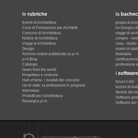
le
rubriche
la
bachec
Eventi di Architettura
gruppi di pro
Corsi di Formazione per Architetti
ho bisogno di
Concorsi di Architettura
viaggi di arch
Notizie di Architettura
compro - ven
Viaggi & Architetture
casa - studio
Design
esami di stat
Archivio notizie pubblicate su p+A
blablabla
p+A Blog
certificazion
Catalogo
professione e
News from the world
i
software
Progettare e costruire
Hall of fame. i risultati dei concorsi
forum CAD
Up-to-date: la professione in progress
lezioni di Au
Interviews
librerie dei s
Prodotti per l'architettura
Software gratu
Rassegna p+A
Software per 