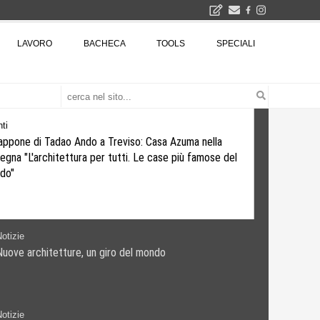
2026
LAVORO
BACHECA
TOOLS
SPECIALI
La Fabbrica di ceramiche Solimene a Vietri sul Mare: un progetto nato quasi per caso - La lucertola aggrappata alla roccia, tra Wright e Gaudì, unica opera europea del visionario architetto Paolo Soleri
Osteria dell'Architetto a Marmomac con i fondatori di EMBT, Park, CZA e ELASTICOFarm - Veronafiere, dal 22 al 25 settembre 2026 · 2x4 Cfp · Ingresso gratuito · Iscrizioni aperte!
I Cantieri by LandWorks 2026, autocostruzione e vita comunitaria in Sardegna, a picco sul mare - Workshop di autocostruzione e rigenerazione urbana nell'ex borgo minerario dell'Argentiera · 3 turni
una mostra
Eventi
Il Giappone di Tadao Ando a Treviso: Casa Azuma nella
rassegna "L'architettura per tutti. Le case più famose del
mondo"
zie
e architetture, un giro del mondo
otizie