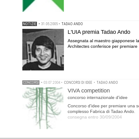
NOTIZIE
•
31.05.2005
•
TADAO ANDO
L'UIA premia Tadao Ando
Assegnata al maestro giapponese la 
Architectes conferisce per premiare i p
CONCORSI
•
03.07.2004
•
CONCORSI DI IDEE
•
TADAO ANDO
VIVA competition
concorso internazionale d'idee
Concorso d'idee per premiare una sc
complesso Fabrica di Tadao Ando.
consegna entro 30/09/2004