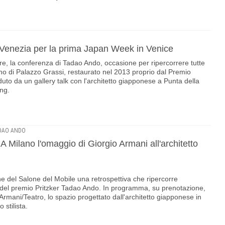
Venezia per la prima Japan Week in Venice
bre, la conferenza di Tadao Ando, occasione per ripercorrere tutte
rino di Palazzo Grassi, restaurato nel 2013 proprio dal Premio
uto da un gallery talk con l'architetto giapponese a Punta della
ng.
DAO ANDO
 Milano l'omaggio di Giorgio Armani all'architetto
ne del Salone del Mobile una retrospettiva che ripercorre
ra del premio Pritzker Tadao Ando. In programma, su prenotazione,
 l'Armani/Teatro, lo spazio progettato dall'architetto giapponese in
 stilista.