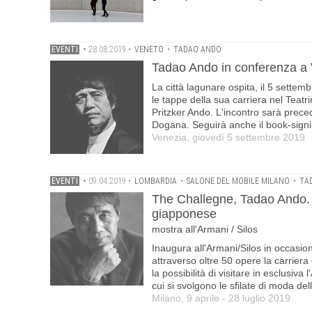
EVENTI
•
28.08.2019
•
VENETO
•
TADAO ANDO
Tadao Ando in conferenza a 
La città lagunare ospita, il 5 settem
le tappe della sua carriera nel Teat
Pritzker Ando. L'incontro sarà preced
Dogana. Seguirà anche il book-signi
Venezia, giovedì 5 settembre 2019
EVENTI
•
09.04.2019
•
LOMBARDIA
•
SALONE DEL MOBILE MILANO
•
TA
The Challegne, Tadao Ando. A
giapponese
mostra all'Armani / Silos
Inaugura all'Armani/Silos in occasio
attraverso oltre 50 opere la carrie
la possibilità di visitare in esclusiva
cui si svolgono le sfilate di moda dello
Milano, 9 aprile - 28 luglio 2019