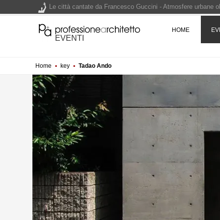
Le città cantate da Francesco Guccini - Atmosfere urbane olt
Renzo Piano World Tour 2026, ottava edizione in partenza. 
HOME
EV
EVENTI
Home
▪
key
▪
Tadao Ando
200 manifesti per i 200 anni di Carlo Collodi, creatore di 