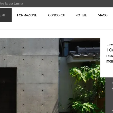
re la via Emilia
Rotta verso Ovest - Europa, Stati Uniti e Canada | 22 agosto > 30 settembre 
ENTI
FORMAZIONE
CONCORSI
NOTIZIE
VIAGGI
Pinocchio - Call di grafica promossa dal Museo MAGMA per la realizzazione di 
Noti
Nuov
N