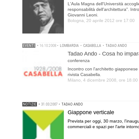
L'Aula Magna dell'Università accoglie
responsabilità dell'architettura". In
Giovanni Leoni.
Bologna, 20 aprile 2012 ore 17:00
EVENTI
•
16.10.2008
•
LOMBARDIA
•
CASABELLA
•
TADAO ANDO
Tadao Ando - Cosa ho imparat
conferenza
Incontro con l'architetto giapponese 
rivista Casabella.
Milano, 4 dicembre 2008, ore 18.00
NOTIZIE
•
31.03.2007
•
TADAO ANDO
Giappone verticale
Prevista per oggi, 30 marzo, l'inaugu
commerciali e spazi per l'arte intorno