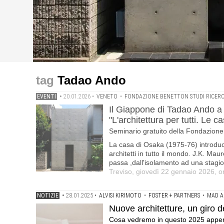
eventi
progetti
progetti
Il Giappone di Tadao Ando a Treviso: Casa Azuma nella 
Nuove architetture, un giro del mondo .Cosa vedremo 
Parigi, la Bourse de Commerce di Tadao Ando: 20 fotogr
Tadao Ando
mondo" .Seminario gratuito della Fondazione Benetton
sempre ."To Breathe - Constellation" by Kimsooja · Il r
EVENTI
•
20.01.2026
•
VENETO
•
FONDAZIONE BENETTON STUDI RICER
Il Giappone di Tadao Ando a
"L'architettura per tutti. Le
Seminario gratuito della Fondazione
La casa di Osaka (1975-76) introduce
architetti in tutto il mondo. J.K. Ma
passa ,dall'isolamento ad una stagion
Treviso, giovedì 22 gennaio 2026, o
NOTIZIE
•
28.01.2025
•
ALVISI KIRIMOTO
•
FOSTER + PARTNERS
•
MAD A
Nuove architetture, un giro 
Cosa vedremo in questo 2025 appena