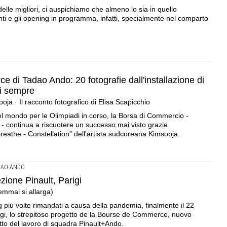
elle migliori, ci auspichiamo che almeno lo sia in quello
venti e gli opening in programma, infatti, specialmente nel comparto
 di Tadao Ando: 20 fotografie dall'installazione di
i sempre
oja · Il racconto fotografico di Elisa Scapicchio
del mondo per le Olimpiadi in corso, la Borsa di Commercio -
- continua a riscuotere un successo mai visto grazie
 Breathe - Constellation" dell'artista sudcoreana Kimsooja.
DAO ANDO
ione Pinault, Parigi
mmai si allarga)
g più volte rimandati a causa della pandemia, finalmente il 22
gi, lo strepitoso progetto de la Bourse de Commerce, nuovo
utto del lavoro di squadra Pinault+Ando.