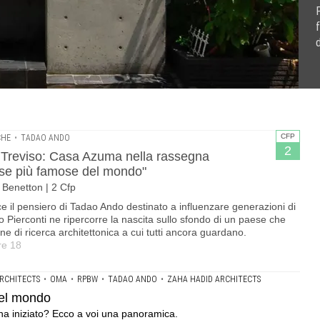
rassegna "L'architettura per tutti. Le case più famose del
in questo 2025 appena iniziato? Ecco a voi una panoramica.
afie dall'installazione di specchi più instagrammata di
 | 2 Cfp
acconto fotografico di Elisa Scapicchio
CFP
CHE
•
TADAO ANDO
2
 Treviso: Casa Azuma nella rassegna
 case più famose del mondo"
 Benetton | 2 Cfp
 il pensiero di Tadao Ando destinato a influenzare generazioni di
uro Pierconti ne ripercorre la nascita sullo sfondo di un paese che
e di ricerca architettonica a cui tutti ancora guardano.
re 18
RCHITECTS
•
OMA
•
RPBW
•
TADAO ANDO
•
ZAHA HADID ARCHITECTS
del mondo
 iniziato? Ecco a voi una panoramica.