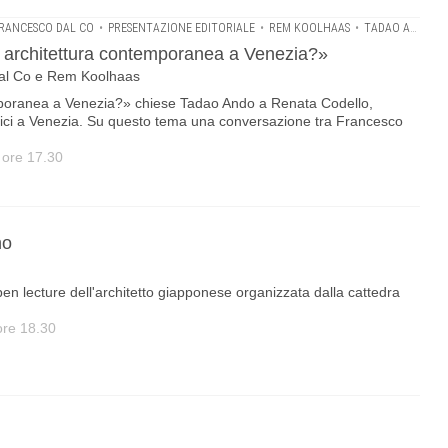
RANCESCO DAL CO
•
PRESENTAZIONE EDITORIALE
•
REM KOOLHAAS
•
TADAO ANDO
 architettura contemporanea a Venezia?»
Dal Co e Rem Koolhaas
mporanea a Venezia?» chiese Tadao Ando a Renata Codello,
onici a Venezia. Su questo tema una conversazione tra Francesco
 ore 17.30
no
n lecture dell'architetto giapponese organizzata dalla cattedra
ore 18.30