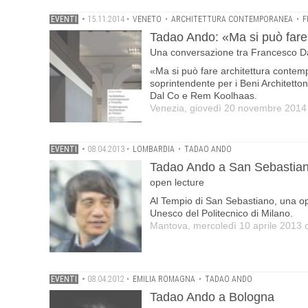
EVENTI
•
15.11.2014
•
VENETO
•
ARCHITETTURA CONTEMPORANEA
•
F
Tadao Ando: «Ma si può fare
Una conversazione tra Francesco 
«Ma si può fare architettura conte
soprintendente per i Beni Architett
Dal Co e Rem Koolhaas.
Venezia, giovedì 20 novembre 2014
EVENTI
•
08.04.2013
•
LOMBARDIA
•
TADAO ANDO
Tadao Ando a San Sebastia
open lecture
Al Tempio di San Sebastiano, una ope
Unesco del Politecnico di Milano.
Mantova, mercoledì 10 aprile 2013 
EVENTI
•
08.04.2012
•
EMILIA ROMAGNA
•
TADAO ANDO
Tadao Ando a Bologna