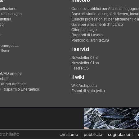
a
il
lavoro
gettazione
Concorsi pubblici per Architetti, Ingegner
 un consiglio
Borse di studio, assegni di ricerca, incar
itettura
Elenchi professionisti per affidamenti d'
do
Gare per affidamenti d'incarico
Offerte di stage
o
Rapporti di Lavoro
Portfolio di architettura
e energetica
i
servizi
 fisco
Newsletter 07nl
Newsletter 01pa
Feed RSS
toCAD on-line
il
wiki
imboli
iti per architetti
WikiArchipedia
il Risparmio Energetico
Esami di stato (wiki)
chi siamo
pubblicità
segnalazioni