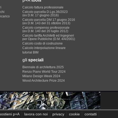
p+A
tools
i
Calcolo fattura professionale
ichi
Calcolo parcella D.Lgs.36/2023
(ex D.M. 17 giugno 2016)
incarico
Calcolo parcella DM 17 giugno 2016
(ex D.M. 143 del 31 ottobre 2013)
Calcolo compenso professionale
(ex D.M. 140 del 20 luglio 2012)
Calcolo tariffa Architetti ed Ingegneri
per Opere Pubbliche (D.M. 4/4/2001)
Calcolo costo di costruzione
Calcolo interpolazione lineare
tutorial BIM
gli
speciali
Biennale di architettura 2025
Renzo Piano World Tour 2024
Milano Design Week 2024
Wood Architecture Prize 2024
sostieni p+A
lavora con noi
privacy
cookie
contatti