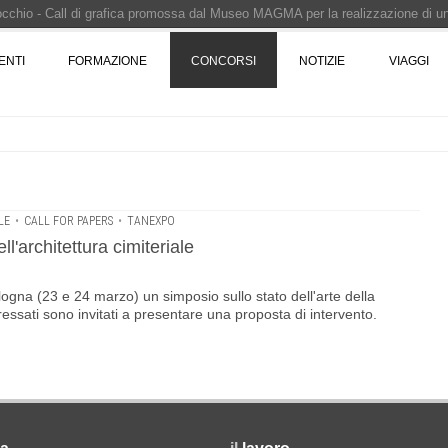
Pinocchio - Call di grafica promossa dal Museo MAGMA per la realizzazione di 
i design - Concorso di product design by Desall · Al vincitore un premio di 5.0
ENTI
FORMAZIONE
CONCORSI
NOTIZIE
VIAGGI
 vince il concorso di progettazione
e del prezzo alla Soprintendenza speciale
i progettazione a procedura aperta due fasi Montepremi: 18.000 euro
LE
•
CALL FOR PAPERS
•
TANEXPO
'architettura cimiteriale
logna (23 e 24 marzo) un simposio sullo stato dell'arte della
teressati sono invitati a presentare una proposta di intervento.