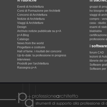
le
rubriche
la
bachec
Eventi di Architettura
gruppi di pro
Corsi di Formazione per Architetti
ho bisogno di
Concorsi di Architettura
viaggi di arch
Notizie di Architettura
compro - ven
Viaggi & Architetture
casa - studio
Design
esami di stat
Archivio notizie pubblicate su p+A
blablabla
p+A Blog
certificazion
Catalogo
professione e
News from the world
i
software
Progettare e costruire
Hall of fame. i risultati dei concorsi
forum CAD
Up-to-date: la professione in progress
lezioni di Au
Interviews
librerie dei s
Prodotti per l'architettura
Software gratu
Rassegna p+A
Software per 