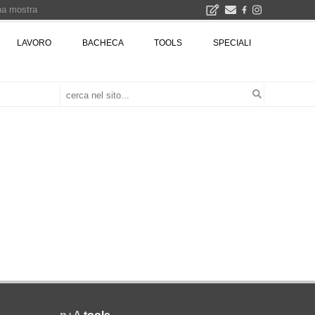
una mostra
00 euro
LAVORO
BACHECA
TOOLS
SPECIALI
Città Osmotiche: la rigenerazione urbana attraverso suoli permeabili, gestione dell'acqua e resilienza climatica - Gli eventi INBAR al Centro Congressi La Nuvola · Ingresso gratuito