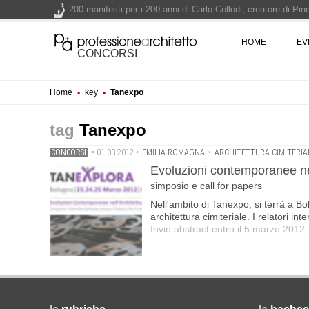
200 manifesti per i 200 anni di Carlo Collodi, creatore di 
La ricarica dei profumi domestici in un prodotto innovativo d
HOME
EV
Il lungomare di Nicotera si tinge di giallo: Fabrizio Ciappina
CONCORSI
Il decreto infrastrutture è legge, le novità dall'anticipazion
Home
▪
key
▪
Tanexpo
Un nuovo volto per il lungomare di Villammare - Concorso d
Tanexpo
CONCORSI
•
01.03.2012
•
EMILIA ROMAGNA
•
ARCHITETTURA CIMITERIA
Evoluzioni contemporanee nell
simposio e call for papers
Nell'ambito di Tanexpo, si terrà a Bo
architettura cimiteriale. I relatori in
Invio abstract entro il 5 marzo 2012