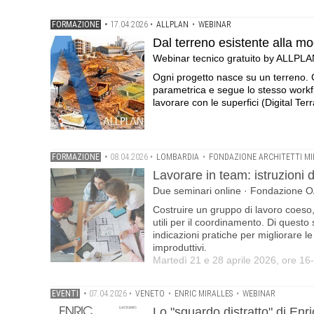
FORMAZIONE
•
17.04.2026
•
ALLPLAN
•
WEBINAR
Dal terreno esistente alla mo
Webinar tecnico gratuito by ALLPLA
Ogni progetto nasce su un terreno. C
parametrica e segue lo stesso workfl
lavorare con le superfici (Digital Ter
FORMAZIONE
•
08.04.2026
•
LOMBARDIA
•
FONDAZIONE ARCHITETTI M
Lavorare in team: istruzioni 
Due seminari online · Fondazione O
Costruire un gruppo di lavoro coeso, de
utili per il coordinamento. Di questo
indicazioni pratiche per migliorare le 
improduttivi.
Martedì 21 e 28 aprile 2026, ore 16
EVENTI
•
07.04.2026
•
VENETO
•
ENRIC MIRALLES
•
WEBINAR
Lo "sguardo distratto" di Enr