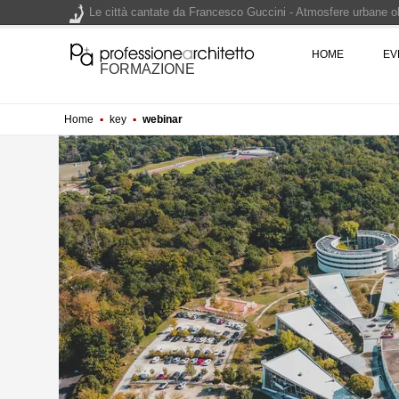
Le città cantate da Francesco Guccini - Atmosfere urbane olt
Renzo Piano World Tour 2026, ottava edizione in partenza. 
HOME
EV
FORMAZIONE
Home
▪
key
▪
webinar
200 manifesti per i 200 anni di Carlo Collodi, creatore di 