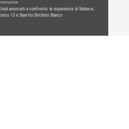
Formazione
Studi associati a confronto: le esperienze di Balance,
Civico 13 e Baietto Battiato Bianco