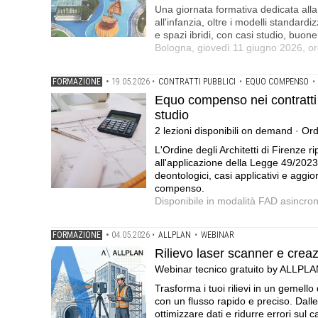
Una giornata formativa dedicata alla 
all'infanzia, oltre i modelli standard
e spazi ibridi, con casi studio, buone 
Bologna, giovedì 11 giugno 2026, ore
FORMAZIONE
•
19.05.2026
•
CONTRATTI PUBBLICI
•
EQUO COMPENSO
•
Equo compenso nei contratti p
studio
2 lezioni disponibili on demand · Ord
L'Ordine degli Architetti di Firenze
all'applicazione della Legge 49/2023 
deontologici, casi applicativi e aggio
compenso.
Disponibile in modalità FAD asincro
FORMAZIONE
•
04.05.2026
•
ALLPLAN
•
WEBINAR
Rilievo laser scanner e crea
Webinar tecnico gratuito by ALLPL
Trasforma i tuoi rilievi in un gemell
con un flusso rapido e preciso. Dalle
ottimizzare dati e ridurre errori sul 