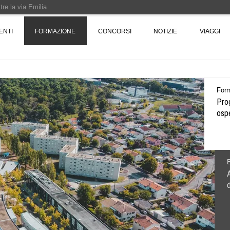
re la via Emilia
Rotta verso Ovest - Europa, Stati Uniti e Canada | 22 agosto > 30 settembre 
ENTI
FORMAZIONE
CONCORSI
NOTIZIE
VIAGGI
Pinocchio - Call di grafica promossa dal Museo MAGMA per la realizzazione di 
Even
Alla
dem