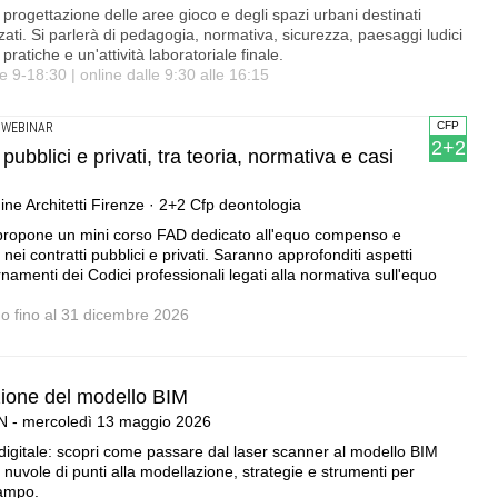
progettazione delle aree gioco e degli spazi urbani destinati
izzati. Si parlerà di pedagogia, normativa, sicurezza, paesaggi ludici
pratiche e un'attività laboratoriale finale.
 9-18:30 | online dalle 9:30 alle 16:15
CFP
WEBINAR
2+2
ubblici e privati, tra teoria, normativa e casi
ine Architetti Firenze · 2+2 Cfp deontologia
 ripropone un mini corso FAD dedicato all'equo compenso e
nei contratti pubblici e privati. Saranno approfonditi aspetti
rnamenti dei Codici professionali legati alla normativa sull'equo
no fino al 31 dicembre 2026
zione del modello BIM
AN - mercoledì 13 maggio 2026
o digitale: scopri come passare dal laser scanner al modello BIM
 nuvole di punti alla modellazione, strategie e strumenti per
campo.