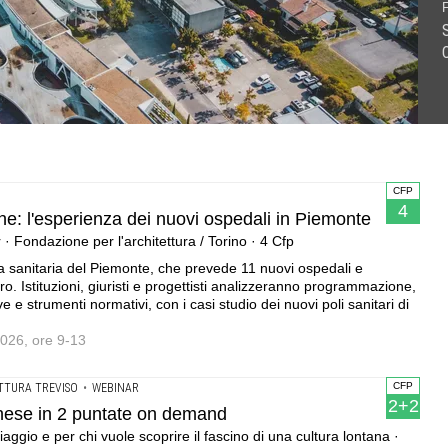
i ospedali in Piemonte .Incontro formativo in sede o webinar
nd .Ideale per chi sta organizzando un viaggio e per chi
 Civico 13 e Baietto Battiato Bianco .Corso FAD · Fondazione
· 2+2 Cfp
CFP
4
he: l'esperienza dei nuovi ospedali in Piemonte
· Fondazione per l'architettura / Torino · 4 Cfp
a sanitaria del Piemonte, che prevede 11 nuovi ospedali e
uro. Istituzioni, giuristi e progettisti analizzeranno programmazione,
 e strumenti normativi, con i casi studio dei nuovi poli sanitari di
2026, ore 9-13
CFP
TTURA TREVISO
•
WEBINAR
2+2
cinese in 2 puntate on demand
aggio e per chi vuole scoprire il fascino di una cultura lontana ·