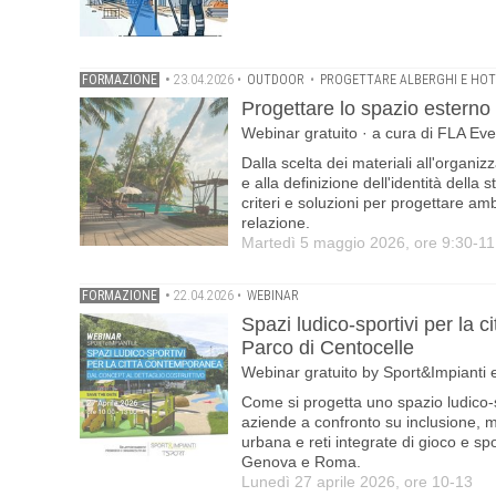
FORMAZIONE
•
23.04.2026
•
OUTDOOR
•
PROGETTARE ALBERGHI E HOT
Progettare lo spazio esterno 
Webinar gratuito · a cura di FLA Even
Dalla scelta dei materiali all'organi
e alla definizione dell'identità della s
criteri e soluzioni per progettare amb
relazione.
Martedì 5 maggio 2026, ore 9:30-11
FORMAZIONE
•
22.04.2026
•
WEBINAR
Spazi ludico-sportivi per la c
Parco di Centocelle
Webinar gratuito by Sport&Impianti e
Come si progetta uno spazio ludico-sp
aziende a confronto su inclusione, ma
urbana e reti integrate di gioco e sp
Genova e Roma.
Lunedì 27 aprile 2026, ore 10-13