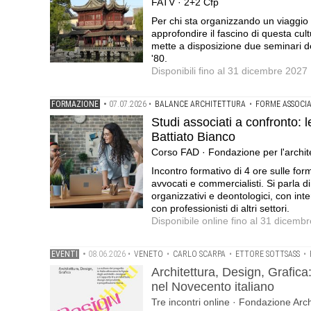
FATV · 2+2 Cfp
Per chi sta organizzando un viaggio 
approfondire il fascino di questa cu
mette a disposizione due seminari del
'80.
Disponibili fino al 31 dicembre 2027
FORMAZIONE
•
07.07.2026
•
BALANCE ARCHITETTURA
•
FORME ASSOCIA
Studi associati a confronto: 
Battiato Bianco
Corso FAD · Fondazione per l'archite
Incontro formativo di 4 ore sulle form
avvocati e commercialisti. Si parla di s
organizzativi e deontologici, con inte
con professionisti di altri settori.
Disponibile online fino al 31 dicemb
EVENTI
•
08.06.2026
•
VENETO
•
CARLO SCARPA
•
ETTORE SOTTSASS
•
Architettura, Design, Grafica:
nel Novecento italiano
Tre incontri online · Fondazione Archi