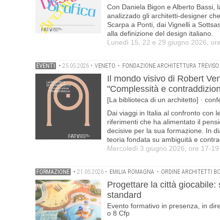
Con Daniela Bigon e Alberto Bassi, l
analizzado gli architetti-designer che
Scarpa a Ponti, dai Vignelli a Sottsa
alla definizione del design italiano.
Lunedì 15, 22 e 29 giugno 2026, or
EVENTI
•
25.05.2026
•
VENETO
•
FONDAZIONE ARCHITETTURA TREVISO
Il mondo visivo di Robert Ventu
"Complessità e contraddizion
[La biblioteca di un architetto] · co
Dai viaggi in Italia al confronto con l
riferimenti che ha alimentato il pens
decisive per la sua formazione. In di
teoria fondata su ambiguità e contra
Mercoledì 3 giugno 2026, ore 17-19
FORMAZIONE
•
21.05.2026
•
EMILIA ROMAGNA
•
ORDINE ARCHITETTI 
Progettare la città giocabile: 
standard
Evento formativo in presenza, in dire
o 8 Cfp