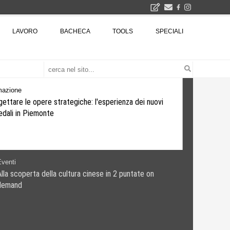
2026
LAVORO
BACHECA
TOOLS
SPECIALI
La Fabbrica di ceramiche Solimene a Vietri sul Mare: un progetto nato quasi per caso - La lucertola aggrappata alla roccia, tra Wright e Gaudì, unica opera europea del visionario architetto Paolo Soleri
Osteria dell'Architetto a Marmomac con i fondatori di EMBT, Park, CZA e ELASTICOFarm - Veronafiere, dal 22 al 25 settembre 2026 · 2x4 Cfp · Ingresso gratuito · Iscrizioni aperte!
I Cantieri by LandWorks 2026, autocostruzione e vita comunitaria in Sardegna, a picco sul mare - Workshop di autocostruzione e rigenerazione urbana nell'ex borgo minerario dell'Argentiera · 3 turni
una mostra
Formazione
Progettare le opere strategiche: l'esperienza dei nuovi
ospedali in Piemonte
ti
 scoperta della cultura cinese in 2 puntate on
and