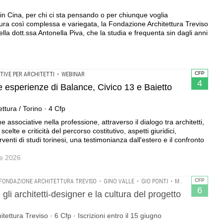
in Cina, per chi ci sta pensando o per chiunque voglia
ltura così complessa e variegata, la Fondazione Architettura Treviso
la dott.ssa Antonella Piva, che la studia e frequenta sin dagli anni
CFP
TIVE PER ARCHITETTI
•
WEBINAR
4
le esperienze di Balance, Civico 13 e Baietto
ttura / Torino · 4 Cfp
e associative nella professione, attraverso il dialogo tra architetti,
celte e criticità del percorso costitutivo, aspetti giuridici,
rventi di studi torinesi, una testimonianza dall'estero e il confronto
re 2026
CFP
FONDAZIONE ARCHITETTURA TREVISO
•
GINO VALLE
•
GIO PONTI
•
MARCO ZANUSO
•
6
 gli architetti-designer e la cultura del progetto
tettura Treviso · 6 Cfp · Iscrizioni entro il 15 giugno