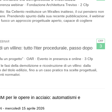
nferenza webinar · Fondazione Architettura Treviso · 2 Cfp
o: Ilia Celiento restituisce un Miralles inatteso, il cui pensiero non
dere. Prendendo spunto dalla sua recente pubblicazione, il webinar
 fuoco un approccio progettuale aperto, capace di cogliere
CFP
EBINAR
3
 un villino: tutto l'iter procedurale, passo dopo
i fa un progetto" · OAR · Evento in presenza e online · 3 Cfp
e fasi della demolizione e ricostruzione di un villino: dalla
del titolo edilizio, fino a un caso pratico tra scelte progettuali,
ti normativi.
IM per le opere in acciaio: automatismi e
N - mercoledì 15 aprile 2026