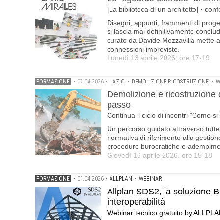
[La biblioteca di un architetto] · co
Disegni, appunti, frammenti di progett
si lascia mai definitivamente conclu
curato da Davide Mezzavilla mette a
connessioni impreviste.
Lunedì 13 aprile 2026, ore 17-19
FORMAZIONE
•
07.04.2026
•
LAZIO
•
DEMOLIZIONE RICOSTRUZIONE
•
W
Demolizione e ricostruzione di
passo
Continua il ciclo di incontri "Come s
Un percorso guidato attraverso tutte l
normativa di riferimento alla gestione 
procedure burocratiche e adempimen
Giovedì 16 aprile 2026. ore 15-18
FORMAZIONE
•
01.04.2026
•
ALLPLAN
•
WEBINAR
Allplan SDS2, la soluzione B
interoperabilità
Webinar tecnico gratuito by ALLPLA