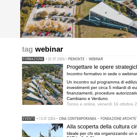
formazione
eventi
formazione
Progettare le opere strategiche: l'esperienza dei nuov
Alla scoperta della cultura cinese in 2 puntate on dema
Studi associati a confronto: le esperienze di Balance,
webinar
· Fondazione per l'architettura / Torino · 4 Cfp
vuole scoprire il fascino di una cultura lontana · FATV 
per l'architettura / Torino · 4 Cfp
FORMAZIONE
•
22.07.2026
•
PIEMONTE
•
WEBINAR
Progettare le opere strategic
Incontro formativo in sede o webinar 
Un incontro sul programma di edilizi
investimenti per circa 5 miliardi di e
finanziamenti, procedure autorizzative
Cambiano e Verduno.
Torino e online, venerdì 16 ottobre 
EVENTI
•
15.07.2026
•
CINA CONTEMPORANEA
•
FONDAZIONE ARCHITE
Alla scoperta della cultura 
Ideale per chi sta organizzando un vi