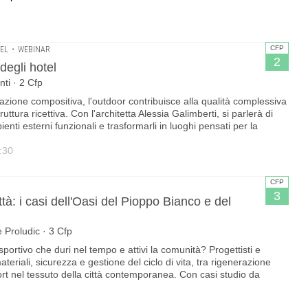
CFP
EL
•
WEBINAR
2
degli hotel
ti · 2 Cfp
zzazione compositiva, l'outdoor contribuisce alla qualità complessiva
truttura ricettiva. Con l'architetta Alessia Galimberti, si parlerà di
ienti esterni funzionali e trasformarli in luoghi pensati per la
:30
CFP
3
ittà: i casi dell'Oasi del Pioppo Bianco e del
 Proludic · 3 Cfp
ortivo che duri nel tempo e attivi la comunità? Progettisti e
teriali, sicurezza e gestione del ciclo di vita, tra rigenerazione
ort nel tessuto della città contemporanea. Con casi studio da