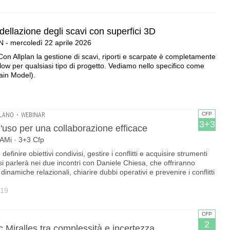
dellazione degli scavi con superfici 3D
N - mercoledì 22 aprile 2026
on Allplan la gestione di scavi, riporti e scarpate è completamente
ow per qualsiasi tipo di progetto. Vediamo nello specifico come
rain Model).
CFP
ILANO
•
WEBINAR
3+3
d'uso per una collaborazione efficace
AMi · 3+3 Cfp
finire obiettivi condivisi, gestire i conflitti e acquisire strumenti
 si parlerà nei due incontri con Daniele Chiesa, che offriranno
dinamiche relazionali, chiarire dubbi operativi e prevenire i conflitti
-19
CFP
2
ic Miralles tra complessità e incertezza