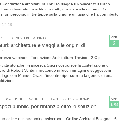
a Fondazione Architettura Treviso rilegge il Novecento italiano
 hanno lavorato tra edifici, oggetti, grafica e allestimenti. Da
ss, un percorso in tre tappe sulla visione unitaria che ha contribuito
e 17-19
CFP
•
ROBERT VENTURI
•
WEBINAR
2
ri: architetture e viaggi alle origini di
i"
nferenza webinar · Fondazione Architettura Treviso · 2 Cfp
e città storiche, Francesca Sisci ricostruisce la costellazione di
iero di Robert Venturi, mettendo in luce immagini e suggestioni
alogo con Manuel Orazi, l'incontro ripercorrerà la genesi di una
ddizione.
CFP
BOLOGNA
•
PROGETTAZIONE DEGLI SPAZI PUBBLICI
•
WEBINAR
6/8
spazi pubblici per l'infanzia oltre le soluzioni
tta online e in streaming asincrono · Ordine Architetti Bologna · 6