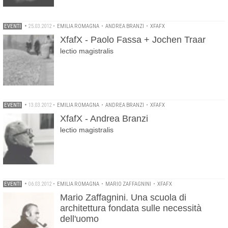
EVENTI
•
25.03.2012
•
EMILIA ROMAGNA
•
ANDREA BRANZI
•
XFAFX
XfafX - Paolo Fassa + Jochen Traar
lectio magistralis
EVENTI
•
13.03.2012
•
EMILIA ROMAGNA
•
ANDREA BRANZI
•
XFAFX
XfafX - Andrea Branzi
lectio magistralis
EVENTI
•
06.03.2012
•
EMILIA ROMAGNA
•
MARIO ZAFFAGNINI
•
XFAFX
Mario Zaffagnini. Una scuola di
architettura fondata sulle necessità
dell'uomo