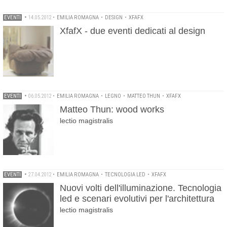
EVENTI
•
14.05.2012
•
EMILIA ROMAGNA
•
DESIGN
•
XFAFX
XfafX - due eventi dedicati al design
EVENTI
•
06.05.2012
•
EMILIA ROMAGNA
•
LEGNO
•
MATTEO THUN
•
XFAFX
Matteo Thun: wood works
lectio magistralis
EVENTI
•
27.04.2012
•
EMILIA ROMAGNA
•
TECNOLOGIA LED
•
XFAFX
Nuovi volti dell'illuminazione. Tecnologia
led e scenari evolutivi per l'architettura
lectio magistralis