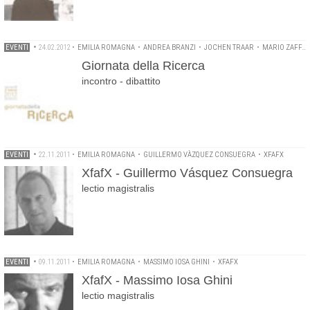
EVENTI
•
24.02.2012
•
EMILIA ROMAGNA
•
ANDREA BRANZI
•
JOCHEN TRAAR
•
MARIO ZAFFAGNINI
Giornata della Ricerca
incontro - dibattito
EVENTI
•
22.11.2011
•
EMILIA ROMAGNA
•
GUILLERMO VÀZQUEZ CONSUEGRA
•
XFAFX
XfafX - Guillermo Vásquez Consuegra
lectio magistralis
EVENTI
•
09.11.2011
•
EMILIA ROMAGNA
•
MASSIMO IOSA GHINI
•
XFAFX
XfafX - Massimo Iosa Ghini
lectio magistralis