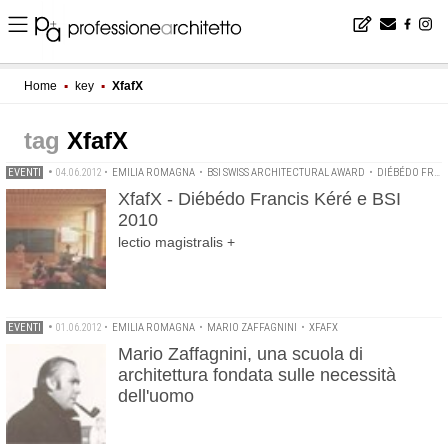
Home
▪
key
▪
XfafX
XfafX
EVENTI
•
04.06.2012
•
EMILIA ROMAGNA
•
BSI SWISS ARCHITECTURAL AWARD
•
DIÉBÉDO FRANCIS KÉRÉ
XfafX - Diébédo Francis Kéré e BSI
2010
lectio magistralis +
EVENTI
•
01.06.2012
•
EMILIA ROMAGNA
•
MARIO ZAFFAGNINI
•
XFAFX
Mario Zaffagnini, una scuola di
architettura fondata sulle necessità
dell'uomo